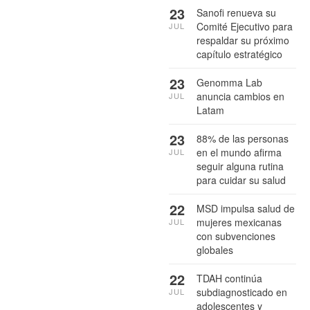
23
Sanofi renueva su
Comité Ejecutivo para
JUL
respaldar su próximo
capítulo estratégico
23
Genomma Lab
anuncia cambios en
JUL
Latam
23
88% de las personas
en el mundo afirma
JUL
seguir alguna rutina
para cuidar su salud
22
MSD impulsa salud de
mujeres mexicanas
JUL
con subvenciones
globales
22
TDAH continúa
subdiagnosticado en
JUL
adolescentes y