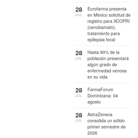
28
Eurofarma presenta
en México solicitud de
JUL
registro para XCOPRI
(cenobamato),
tratamiento para
epilepsia focal
28
Hasta 90% de la
población presentará
JUL
algún grado de
enfermedad venosa
en su vida
28
FarmaForum
Dominicana: 04
JUL
agosto
28
AstraZeneca
consolida un sólido
JUL
primer semestre de
2026