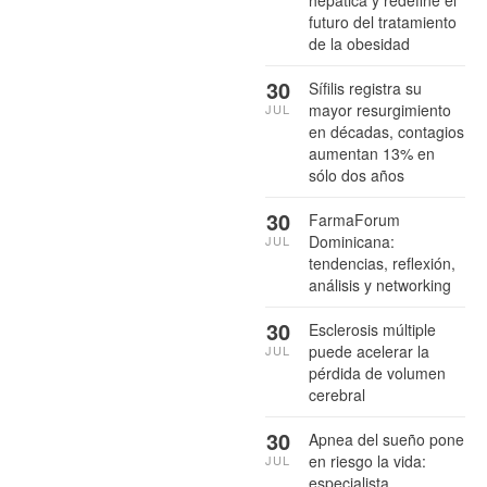
futuro del tratamiento
de la obesidad
30
Sífilis registra su
mayor resurgimiento
JUL
en décadas, contagios
aumentan 13% en
sólo dos años
30
FarmaForum
Dominicana:
JUL
tendencias, reflexión,
análisis y networking
30
Esclerosis múltiple
puede acelerar la
JUL
pérdida de volumen
cerebral
30
Apnea del sueño pone
en riesgo la vida:
JUL
especialista