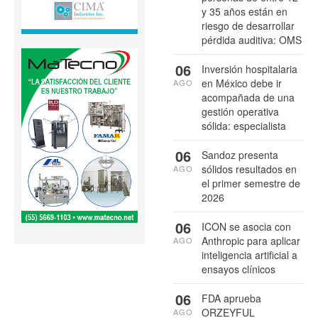
y 35 años están en
riesgo de desarrollar
pérdida auditiva: OMS
06
Inversión hospitalaria
en México debe ir
AGO
acompañada de una
gestión operativa
sólida: especialista
06
Sandoz presenta
sólidos resultados en
AGO
el primer semestre de
2026
06
ICON se asocia con
Anthropic para aplicar
AGO
inteligencia artificial a
ensayos clínicos
06
FDA aprueba
ORZEYFUL
AGO