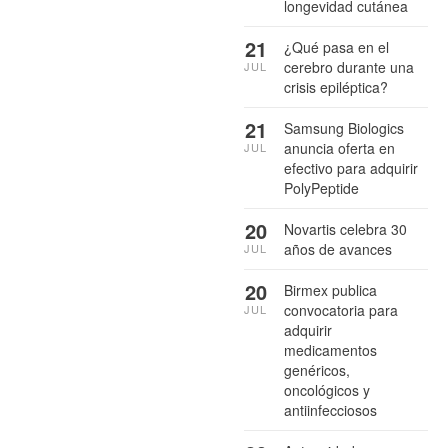
longevidad cutánea
21
¿Qué pasa en el
cerebro durante una
JUL
crisis epiléptica?
21
Samsung Biologics
anuncia oferta en
JUL
efectivo para adquirir
PolyPeptide
20
Novartis celebra 30
años de avances
JUL
20
Birmex publica
convocatoria para
JUL
adquirir
medicamentos
genéricos,
oncológicos y
antiinfecciosos