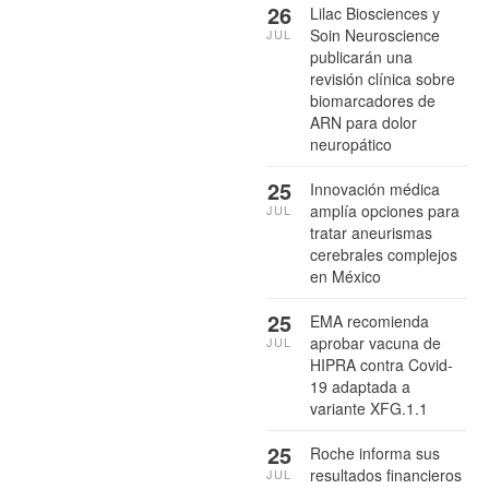
26
Lilac Biosciences y
Soin Neuroscience
JUL
publicarán una
revisión clínica sobre
biomarcadores de
ARN para dolor
neuropático
25
Innovación médica
amplía opciones para
JUL
tratar aneurismas
cerebrales complejos
en México
25
EMA recomienda
aprobar vacuna de
JUL
HIPRA contra Covid-
19 adaptada a
variante XFG.1.1
25
Roche informa sus
resultados financieros
JUL