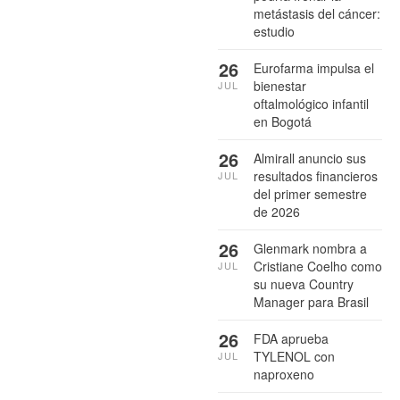
metástasis del cáncer:
estudio
26
Eurofarma impulsa el
bienestar
JUL
oftalmológico infantil
en Bogotá
26
Almirall anuncio sus
resultados financieros
JUL
del primer semestre
de 2026
26
Glenmark nombra a
Cristiane Coelho como
JUL
su nueva Country
Manager para Brasil
26
FDA aprueba
TYLENOL con
JUL
naproxeno