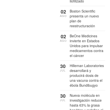
liofilizado
02
Boston Scientific
presenta un nuevo
AGO
plan de
reestructuración
02
BeOne Medicines
invierte en Estados
AGO
Unidos para impulsar
medicamentos contra
el cáncer
30
Hilleman Laboratories
desarrollará y
JUL
producirá dosis de
una vacuna contra el
ébola Bundibugyo
30
Nueva molécula en
investigación reduce
JUL
hasta 63% la grasa
hepática y redefine el