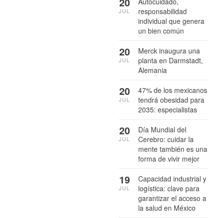
20
Autocuidado,
responsabilidad
JUL
individual que genera
un bien común
20
Merck inaugura una
planta en Darmstadt,
JUL
Alemania
20
47% de los mexicanos
tendrá obesidad para
JUL
2035: especialistas
20
Día Mundial del
Cerebro: cuidar la
JUL
mente también es una
forma de vivir mejor
19
Capacidad industrial y
logística: clave para
JUL
garantizar el acceso a
la salud en México