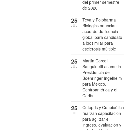
del primer semestre
de 2026
25
Teva y Polpharma
Biologics anuncian
JUL
acuerdo de licencia
global para candidato
a biosimilar para
esclerosis múltiple
25
Martín Corcoll
Sanguinetti asume la
JUL
Presidencia de
Boehringer Ingelheim
para México,
Centroamérica y el
Caribe
25
Cofepris y Conbioética
realizan capacitación
JUL
para agilizar el
ingreso, evaluación y