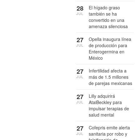
28
El hígado graso
también se ha
JUL
convertido en una
amenaza silenciosa
27
Opella inaugura línea
de producción para
JUL
Enterogermina en
México
27
Infertilidad afecta a
más de 1.5 millones
JUL
de parejas mexicanas
27
Lilly adquirirá
AtaiBeckley para
JUL
impulsar terapias de
salud mental
27
Cofepris emite alerta
sanitaria por robo y
JUL
falsificación de