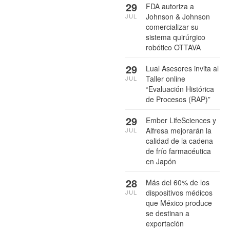
29
FDA autoriza a
Johnson & Johnson
JUL
comercializar su
sistema quirúrgico
robótico OTTAVA
29
Lual Asesores invita al
Taller online
JUL
“Evaluación Histórica
de Procesos (RAP)”
29
Ember LifeSciences y
Alfresa mejorarán la
JUL
calidad de la cadena
de frío farmacéutica
en Japón
28
Más del 60% de los
dispositivos médicos
JUL
que México produce
se destinan a
exportación