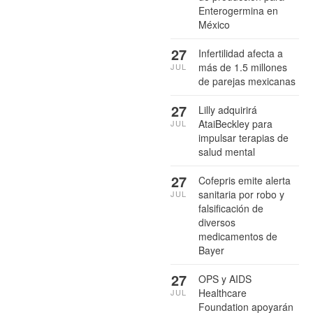
Enterogermina en
México
27
Infertilidad afecta a
más de 1.5 millones
JUL
de parejas mexicanas
27
Lilly adquirirá
AtaiBeckley para
JUL
impulsar terapias de
salud mental
27
Cofepris emite alerta
sanitaria por robo y
JUL
falsificación de
diversos
medicamentos de
Bayer
27
OPS y AIDS
Healthcare
JUL
Foundation apoyarán