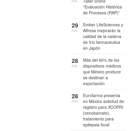
Taller online
JUL
“Evaluación Histórica
de Procesos (RAP)”
29
Ember LifeSciences y
Alfresa mejorarán la
JUL
calidad de la cadena
de frío farmacéutica
en Japón
28
Más del 60% de los
dispositivos médicos
JUL
que México produce
se destinan a
exportación
28
Eurofarma presenta
en México solicitud de
JUL
registro para XCOPRI
(cenobamato),
tratamiento para
epilepsia focal