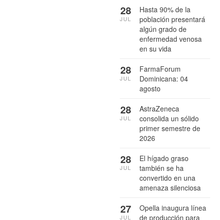
28
Hasta 90% de la
población presentará
JUL
algún grado de
enfermedad venosa
en su vida
28
FarmaForum
Dominicana: 04
JUL
agosto
28
AstraZeneca
consolida un sólido
JUL
primer semestre de
2026
28
El hígado graso
también se ha
JUL
convertido en una
amenaza silenciosa
27
Opella inaugura línea
de producción para
JUL