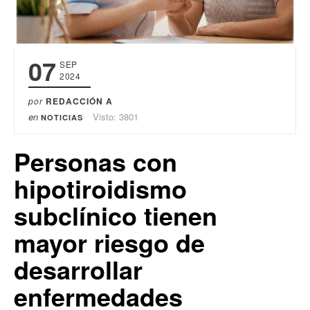
07
SEP
2024
por
REDACCIÓN A
en
Visto: 3801
NOTICIAS
Personas con
hipotiroidismo
subclínico tienen
mayor riesgo de
desarrollar
enfermedades