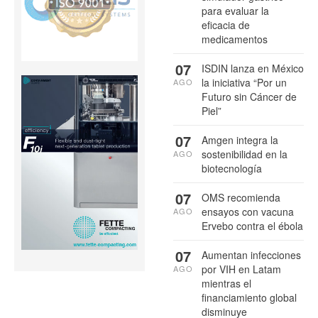
para evaluar la
eficacia de
medicamentos
07
ISDIN lanza en México
la iniciativa “Por un
AGO
Futuro sin Cáncer de
Piel”
07
Amgen integra la
sostenibilidad en la
AGO
biotecnología
07
OMS recomienda
ensayos con vacuna
AGO
Ervebo contra el ébola
07
Aumentan infecciones
por VIH en Latam
AGO
mientras el
financiamiento global
disminuye