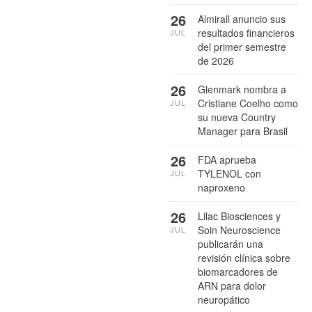
26
Almirall anuncio sus
resultados financieros
JUL
del primer semestre
de 2026
26
Glenmark nombra a
Cristiane Coelho como
JUL
su nueva Country
Manager para Brasil
26
FDA aprueba
TYLENOL con
JUL
naproxeno
26
Lilac Biosciences y
Soin Neuroscience
JUL
publicarán una
revisión clínica sobre
biomarcadores de
ARN para dolor
neuropático