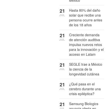
México
21
Hasta 80% del daño
solar que recibe una
JUL
persona ocurre antes
de los 18 años
21
Creciente demanda
de atención auditiva
JUL
impulsa nuevos retos
para la innovación y el
acceso en Latam
21
SEGLE trae a México
la ciencia de la
JUL
longevidad cutánea
21
¿Qué pasa en el
cerebro durante una
JUL
crisis epiléptica?
21
Samsung Biologics
anuncia oferta en
JUL