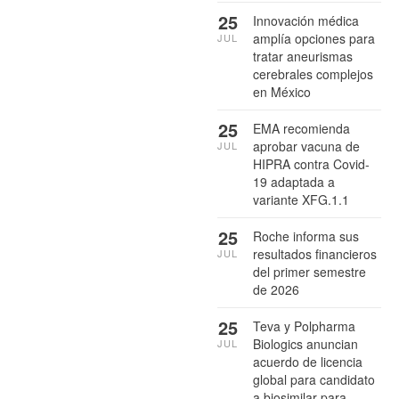
25
Innovación médica
amplía opciones para
JUL
tratar aneurismas
cerebrales complejos
en México
25
EMA recomienda
aprobar vacuna de
JUL
HIPRA contra Covid-
19 adaptada a
variante XFG.1.1
25
Roche informa sus
resultados financieros
JUL
del primer semestre
de 2026
25
Teva y Polpharma
Biologics anuncian
JUL
acuerdo de licencia
global para candidato
a biosimilar para