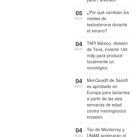
05
¿Por qué cambian los
niveles de
AGO
testosterona durante
el verano?
04
TAPI México, división
de Teva, invierte 140
AGO
mdp para producir
localmente un
oncológico
04
MenQuadfi de Sanofi
es aprobado en
AGO
Europa para lactantes
a partir de las seis
semanas de edad
contra meningococo
invasivo
04
Tec de Monterrey y
UNAM acelerarán el
AGO