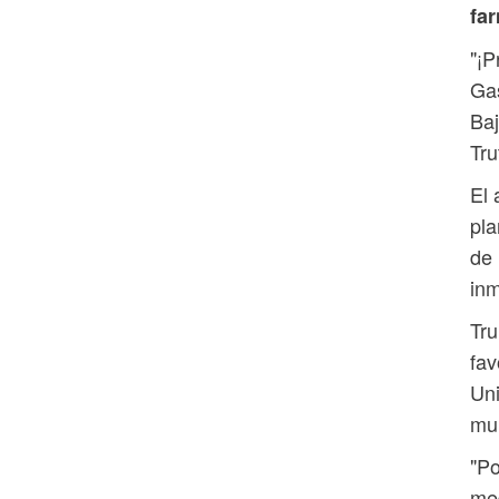
fa
"¡P
Gas
Baj
Tru
El 
pla
de 
inm
Tru
fav
Uni
mu
"Po
med