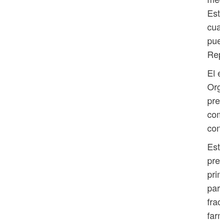
Est
cua
pue
Rep
El 
Or
pre
com
con
Est
pre
pri
par
fra
far