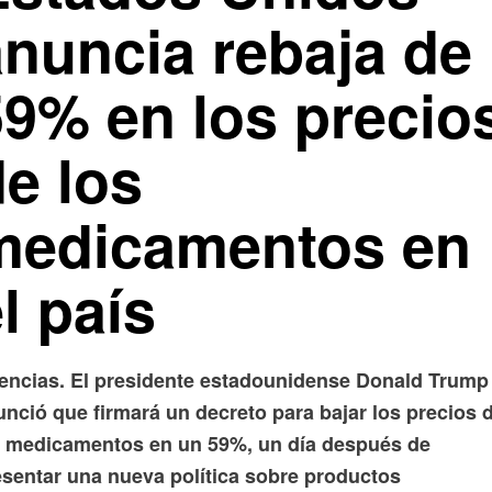
anuncia rebaja de
59% en los precio
e los
medicamentos en
l país
encias. El presidente estadounidense Donald Trump
unció que firmará un decreto para bajar los precios 
s medicamentos en un 59%, un día después de
esentar una nueva política sobre productos