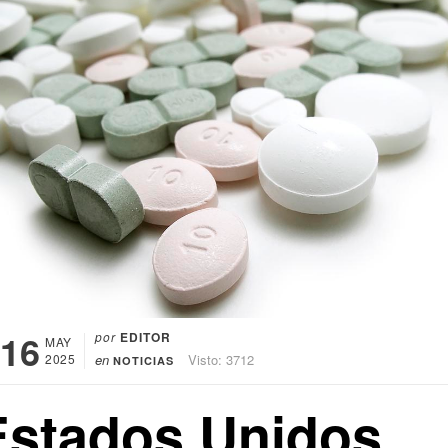
16
por
EDITOR
MAY
2025
en
Visto: 3712
NOTICIAS
Estados Unidos