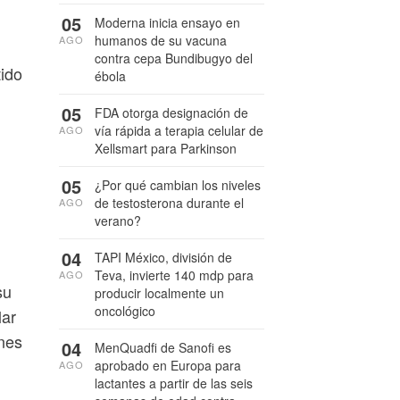
05
Moderna inicia ensayo en
humanos de su vacuna
AGO
contra cepa Bundibugyo del
tido
ébola
05
FDA otorga designación de
vía rápida a terapia celular de
AGO
Xellsmart para Parkinson
05
¿Por qué cambian los niveles
de testosterona durante el
AGO
verano?
04
TAPI México, división de
Teva, invierte 140 mdp para
AGO
su
producir localmente un
oncológico
lar
anes
04
MenQuadfi de Sanofi es
aprobado en Europa para
AGO
lactantes a partir de las seis