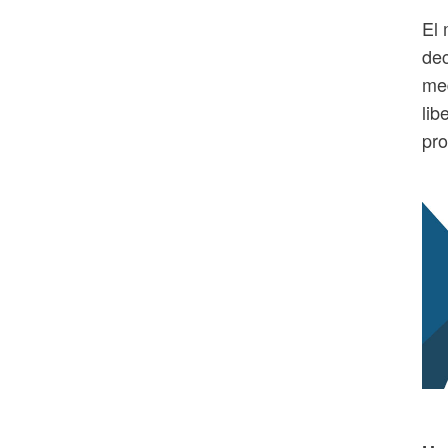
El 
dec
med
lib
pro