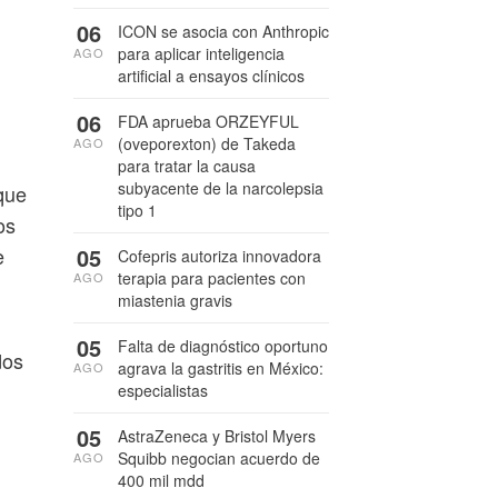
06
ICON se asocia con Anthropic
para aplicar inteligencia
AGO
artificial a ensayos clínicos
06
FDA aprueba ORZEYFUL
(oveporexton) de Takeda
AGO
para tratar la causa
subyacente de la narcolepsia
que
tipo 1
os
e
05
Cofepris autoriza innovadora
terapia para pacientes con
AGO
miastenia gravis
05
Falta de diagnóstico oportuno
dos
agrava la gastritis en México:
AGO
l
especialistas
05
AstraZeneca y Bristol Myers
Squibb negocian acuerdo de
AGO
400 mil mdd