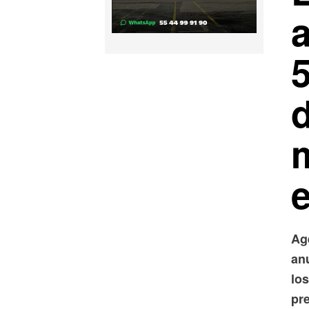
d
e
Ag
an
lo
pr