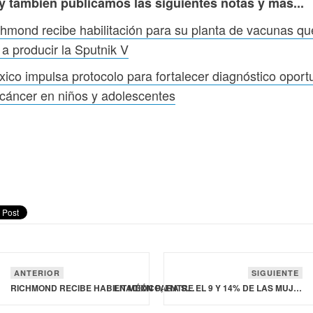
y también publicamos las siguientes notas y más...
hmond recibe habilitación para su planta de vacunas qu
 a producir la Sputnik V
ico impulsa protocolo para fortalecer diagnóstico oport
cáncer en niños y adolescentes
ANTERIOR
SIGUIENTE
RICHMOND RECIBE HABILITACIÓN PARA SU PLANTA DE VACUNAS QUE IBA A PRODUCIR LA SPUTNIK V
EN MÉXICO, ENTRE EL 9 Y 14% DE LAS MUJERES PRESENTAN DEPRESIÓN DURANTE EL EMBARAZO