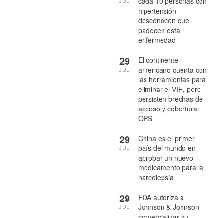
cada 10 personas con
JUL
hipertensión
desconocen que
padecen esta
enfermedad
29
El continente
americano cuenta con
JUL
las herramientas para
eliminar el VIH, pero
persisten brechas de
acceso y cobertura:
OPS
29
China es el primer
país del mundo en
JUL
aprobar un nuevo
medicamento para la
narcolepsia
29
FDA autoriza a
Johnson & Johnson
JUL
comercializar su