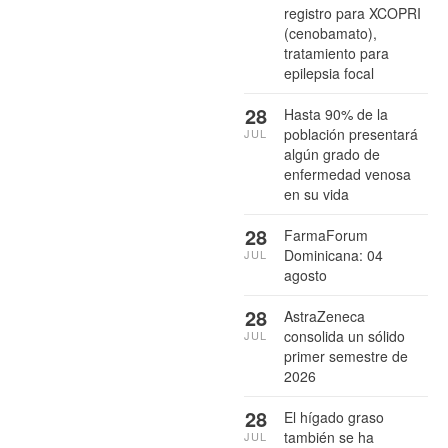
registro para XCOPRI
(cenobamato),
tratamiento para
epilepsia focal
28
Hasta 90% de la
población presentará
JUL
algún grado de
enfermedad venosa
en su vida
28
FarmaForum
Dominicana: 04
JUL
agosto
28
AstraZeneca
consolida un sólido
JUL
primer semestre de
2026
28
El hígado graso
también se ha
JUL