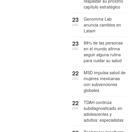
respaldar su próximo
capítulo estratégico
23
Genomma Lab
anuncia cambios en
JUL
Latam
23
88% de las personas
en el mundo afirma
JUL
seguir alguna rutina
para cuidar su salud
22
MSD impulsa salud de
mujeres mexicanas
JUL
con subvenciones
globales
22
TDAH continúa
subdiagnosticado en
JUL
adolescentes y
adultos: especialistas