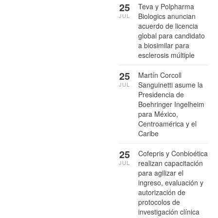
25
Teva y Polpharma
Biologics anuncian
JUL
acuerdo de licencia
global para candidato
a biosimilar para
esclerosis múltiple
25
Martín Corcoll
Sanguinetti asume la
JUL
Presidencia de
Boehringer Ingelheim
para México,
Centroamérica y el
Caribe
25
Cofepris y Conbioética
realizan capacitación
JUL
para agilizar el
ingreso, evaluación y
autorización de
protocolos de
investigación clínica