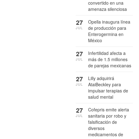
convertido en una
amenaza silenciosa
27
Opella inaugura línea
de producción para
JUL
Enterogermina en
México
27
Infertilidad afecta a
más de 1.5 millones
JUL
de parejas mexicanas
27
Lilly adquirirá
AtaiBeckley para
JUL
impulsar terapias de
salud mental
27
Cofepris emite alerta
sanitaria por robo y
JUL
falsificación de
diversos
medicamentos de