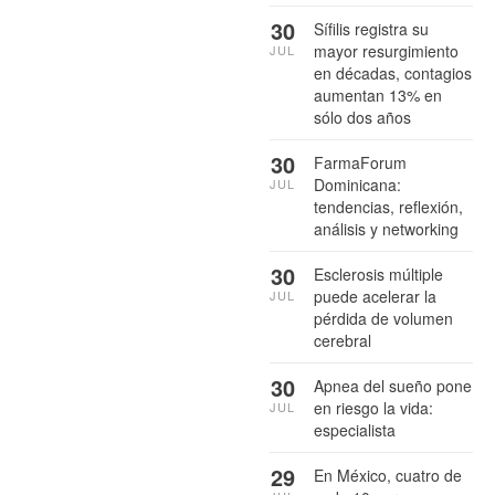
30
Sífilis registra su
mayor resurgimiento
JUL
en décadas, contagios
aumentan 13% en
sólo dos años
30
FarmaForum
Dominicana:
JUL
tendencias, reflexión,
análisis y networking
30
Esclerosis múltiple
puede acelerar la
JUL
pérdida de volumen
cerebral
30
Apnea del sueño pone
en riesgo la vida:
JUL
especialista
29
En México, cuatro de