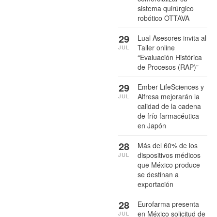
sistema quirúrgico
robótico OTTAVA
29
Lual Asesores invita al
Taller online
JUL
“Evaluación Histórica
de Procesos (RAP)”
29
Ember LifeSciences y
Alfresa mejorarán la
JUL
calidad de la cadena
de frío farmacéutica
en Japón
28
Más del 60% de los
dispositivos médicos
JUL
que México produce
se destinan a
exportación
28
Eurofarma presenta
en México solicitud de
JUL