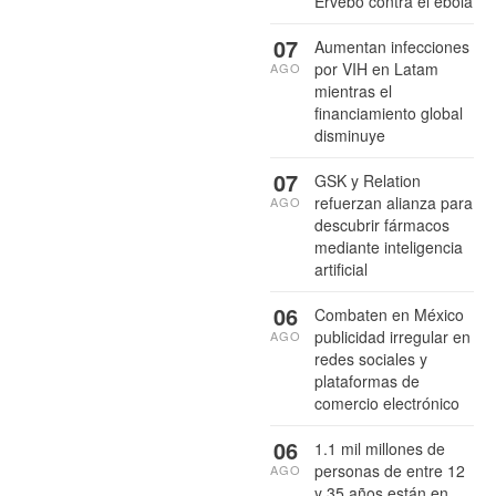
Ervebo contra el ébola
07
Aumentan infecciones
por VIH en Latam
AGO
mientras el
financiamiento global
disminuye
07
GSK y Relation
refuerzan alianza para
AGO
descubrir fármacos
mediante inteligencia
artificial
06
Combaten en México
publicidad irregular en
AGO
redes sociales y
plataformas de
comercio electrónico
06
1.1 mil millones de
personas de entre 12
AGO
y 35 años están en