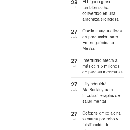
28
El hígado graso
también se ha
JUL
convertido en una
amenaza silenciosa
27
Opella inaugura línea
de producción para
JUL
Enterogermina en
México
27
Infertilidad afecta a
más de 1.5 millones
JUL
de parejas mexicanas
27
Lilly adquirirá
AtaiBeckley para
JUL
impulsar terapias de
salud mental
27
Cofepris emite alerta
sanitaria por robo y
JUL
falsificación de