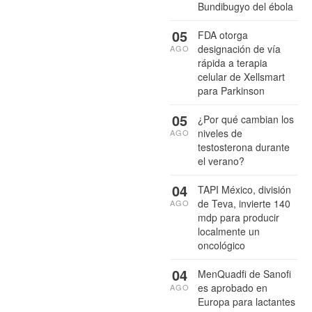
Bundibugyo del ébola
05
FDA otorga
designación de vía
AGO
rápida a terapia
celular de Xellsmart
para Parkinson
05
¿Por qué cambian los
niveles de
AGO
testosterona durante
el verano?
04
TAPI México, división
de Teva, invierte 140
AGO
mdp para producir
localmente un
oncológico
04
MenQuadfi de Sanofi
es aprobado en
AGO
Europa para lactantes