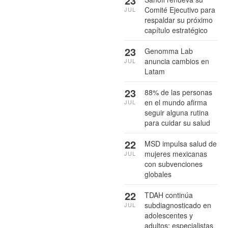
23
Comité Ejecutivo para
JUL
respaldar su próximo
capítulo estratégico
23
Genomma Lab
anuncia cambios en
JUL
Latam
23
88% de las personas
en el mundo afirma
JUL
seguir alguna rutina
para cuidar su salud
22
MSD impulsa salud de
mujeres mexicanas
JUL
con subvenciones
globales
22
TDAH continúa
subdiagnosticado en
JUL
adolescentes y
adultos: especialistas