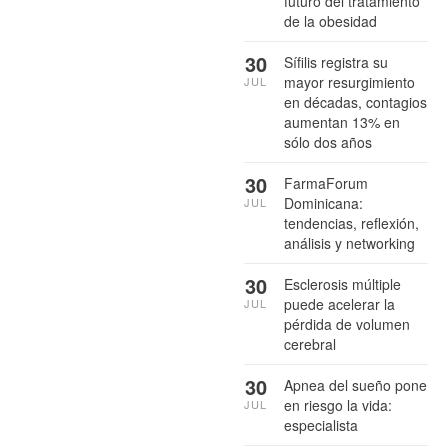
futuro del tratamiento
de la obesidad
30
Sífilis registra su
mayor resurgimiento
JUL
en décadas, contagios
aumentan 13% en
sólo dos años
30
FarmaForum
Dominicana:
JUL
tendencias, reflexión,
análisis y networking
30
Esclerosis múltiple
puede acelerar la
JUL
pérdida de volumen
cerebral
30
Apnea del sueño pone
en riesgo la vida:
JUL
especialista