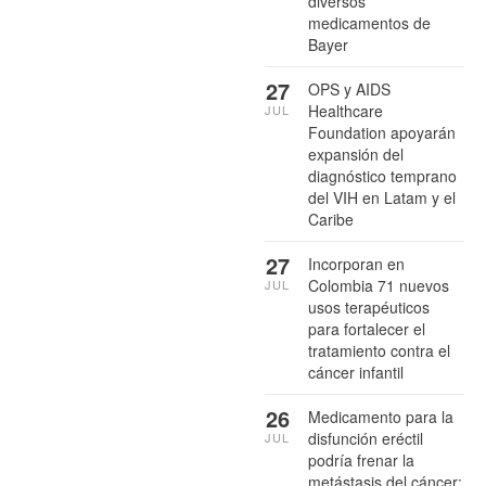
diversos
medicamentos de
Bayer
27
OPS y AIDS
Healthcare
JUL
Foundation apoyarán
expansión del
diagnóstico temprano
del VIH en Latam y el
Caribe
27
Incorporan en
Colombia 71 nuevos
JUL
usos terapéuticos
para fortalecer el
tratamiento contra el
cáncer infantil
26
Medicamento para la
disfunción eréctil
JUL
podría frenar la
metástasis del cáncer: