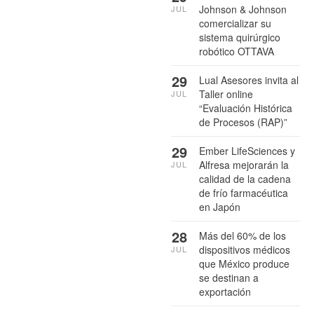
Johnson & Johnson
JUL
comercializar su
sistema quirúrgico
robótico OTTAVA
29
Lual Asesores invita al
Taller online
JUL
“Evaluación Histórica
de Procesos (RAP)”
29
Ember LifeSciences y
Alfresa mejorarán la
JUL
calidad de la cadena
de frío farmacéutica
en Japón
28
Más del 60% de los
dispositivos médicos
JUL
que México produce
se destinan a
exportación