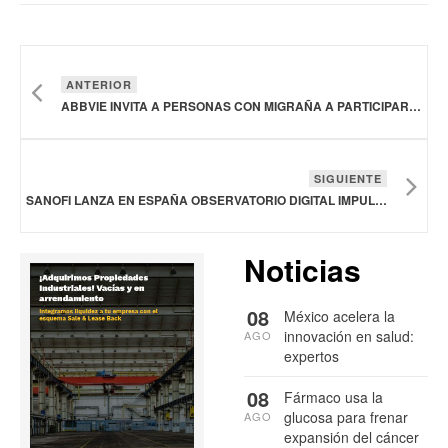
ANTERIOR
ABBVIE INVITA A PERSONAS CON MIGRAÑA A PARTICIPAR EN CONCURSO ANUAL PARA APOYAR SUS OBJETIVOS PROFESIONALES
SIGUIENTE
SANOFI LANZA EN ESPAÑA OBSERVATORIO DIGITAL IMPULSADO POR INTELIGENCIA ARTIFICIAL QUE DESCUBRE TENDENCIAS EN CUIDADO DE LA PIEL
Noticias
08
México acelera la
innovación en salud:
AGO
expertos
08
Fármaco usa la
glucosa para frenar
AGO
expansión del cáncer