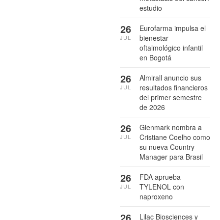
estudio
26
Eurofarma impulsa el
bienestar
JUL
oftalmológico infantil
en Bogotá
26
Almirall anuncio sus
resultados financieros
JUL
del primer semestre
de 2026
26
Glenmark nombra a
Cristiane Coelho como
JUL
su nueva Country
Manager para Brasil
26
FDA aprueba
TYLENOL con
JUL
naproxeno
26
Lilac Biosciences y