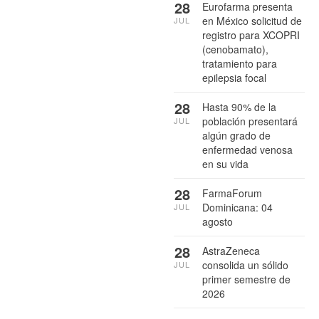
28
Eurofarma presenta
en México solicitud de
JUL
registro para XCOPRI
(cenobamato),
tratamiento para
epilepsia focal
28
Hasta 90% de la
población presentará
JUL
algún grado de
enfermedad venosa
en su vida
28
FarmaForum
Dominicana: 04
JUL
agosto
28
AstraZeneca
consolida un sólido
JUL
primer semestre de
2026