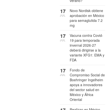
verano?
17
Novo Nordisk obtiene
aprobación en México
JUL
para semaglutida 7.2
mg
17
Vacuna contra Covid-
19 para temporada
JUL
invernal 2026-27
deberá dirigirse a la
variante XFG1: EMA y
FDA
17
Fondo de
Compromiso Social de
JUL
Boehringer Ingelheim
apoya a innovadores
del sector salud en
México y África
Oriental
17
Realizan en México