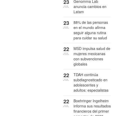
23
Genomma Lab
anuncia cambios en
JUL
Latam
23
88% de las personas
en el mundo afirma
JUL
seguir alguna rutina
para cuidar su salud
22
MSD impulsa salud de
mujeres mexicanas
JUL
con subvenciones
globales
22
TDAH continúa
subdiagnosticado en
JUL
adolescentes y
adultos: especialistas
22
Boehringer Ingelheim
informa sus resultados
JUL
financieros del primer