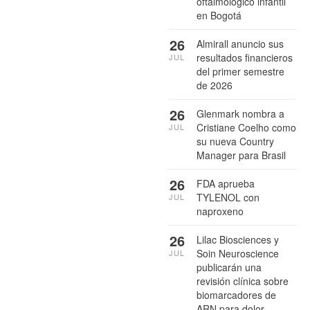
oftalmológico infantil
en Bogotá
26
Almirall anuncio sus
resultados financieros
JUL
del primer semestre
de 2026
26
Glenmark nombra a
Cristiane Coelho como
JUL
su nueva Country
Manager para Brasil
26
FDA aprueba
TYLENOL con
JUL
naproxeno
26
Lilac Biosciences y
Soin Neuroscience
JUL
publicarán una
revisión clínica sobre
biomarcadores de
ARN para dolor