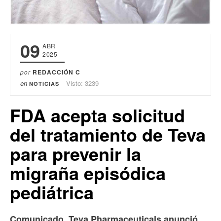
09
ABR
2025
por
REDACCIÓN C
en
Visto: 3239
NOTICIAS
FDA acepta solicitud
del tratamiento de Teva
para prevenir la
migraña episódica
pediátrica
Comunicado. Teva Pharmaceuticals anunció