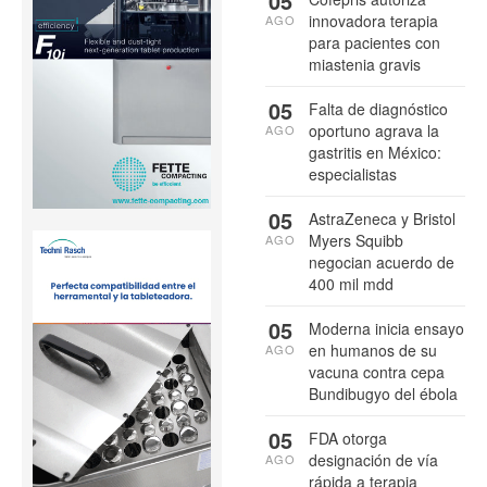
05
innovadora terapia
AGO
para pacientes con
miastenia gravis
05
Falta de diagnóstico
oportuno agrava la
AGO
gastritis en México:
especialistas
05
AstraZeneca y Bristol
Myers Squibb
AGO
negocian acuerdo de
400 mil mdd
05
Moderna inicia ensayo
en humanos de su
AGO
vacuna contra cepa
Bundibugyo del ébola
05
FDA otorga
designación de vía
AGO
rápida a terapia