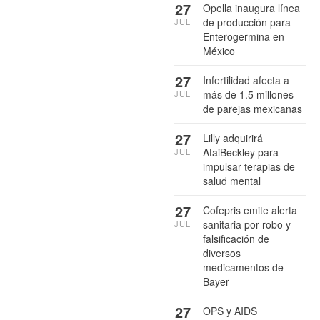
27
Opella inaugura línea
de producción para
JUL
Enterogermina en
México
27
Infertilidad afecta a
más de 1.5 millones
JUL
de parejas mexicanas
27
Lilly adquirirá
AtaiBeckley para
JUL
impulsar terapias de
salud mental
27
Cofepris emite alerta
sanitaria por robo y
JUL
falsificación de
diversos
medicamentos de
Bayer
27
OPS y AIDS