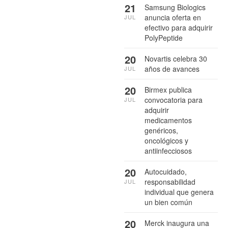
21
Samsung Biologics
anuncia oferta en
JUL
efectivo para adquirir
PolyPeptide
20
Novartis celebra 30
años de avances
JUL
20
Birmex publica
convocatoria para
JUL
adquirir
medicamentos
genéricos,
oncológicos y
antiinfecciosos
20
Autocuidado,
responsabilidad
JUL
individual que genera
un bien común
20
Merck inaugura una