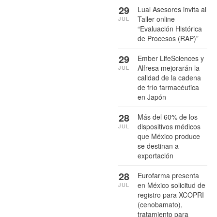
29
Lual Asesores invita al
Taller online
JUL
“Evaluación Histórica
de Procesos (RAP)”
29
Ember LifeSciences y
Alfresa mejorarán la
JUL
calidad de la cadena
de frío farmacéutica
en Japón
28
Más del 60% de los
dispositivos médicos
JUL
que México produce
se destinan a
exportación
28
Eurofarma presenta
en México solicitud de
JUL
registro para XCOPRI
(cenobamato),
tratamiento para