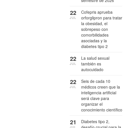
semestre de 2026
22
Cofepris aprueba
orforglipron para tratar
JUL
la obesidad, el
sobrepeso con
comorbilidades
asociadas y la
diabetes tipo 2
22
La salud sexual
también es
JUL
autocuidado
22
Seis de cada 10
médicos creen que la
JUL
inteligencia artificial
será clave para
organizar el
conocimiento científico
21
Diabetes tipo 2,
desafío crucial para la
JUL