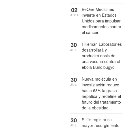
02
BeOne Medicines
invierte en Estados
AGO
Unidos para impulsar
medicamentos contra
el cáncer
30
Hilleman Laboratories
desarrollará y
JUL
producirá dosis de
una vacuna contra el
ébola Bundibugyo
30
Nueva molécula en
investigación reduce
JUL
hasta 63% la grasa
hepática y redefine el
futuro del tratamiento
de la obesidad
30
Sífilis registra su
mayor resurgimiento
JUL