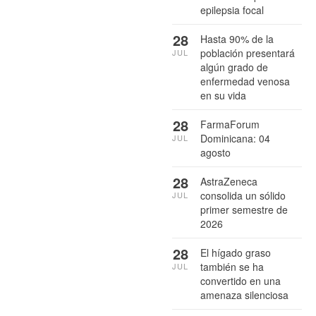
epilepsia focal
28
Hasta 90% de la
población presentará
JUL
algún grado de
enfermedad venosa
en su vida
28
FarmaForum
Dominicana: 04
JUL
agosto
28
AstraZeneca
consolida un sólido
JUL
primer semestre de
2026
28
El hígado graso
también se ha
JUL
convertido en una
amenaza silenciosa