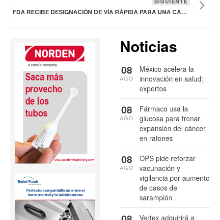
SIGUIENTE
FDA RECIBE DESIGNACIÓN DE VÍA RÁPIDA PARA UNA CANDIDATA A VACUNA CONTRA LA CLAMIDIA DE SANOFI
Noticias
08
México acelera la
innovación en salud:
AGO
expertos
08
Fármaco usa la
glucosa para frenar
AGO
expansión del cáncer
en ratones
08
OPS pide reforzar
vacunación y
AGO
vigilancia por aumento
de casos de
sarampión
08
Vertex adquirirá a