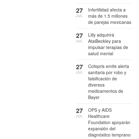
27
Infertilidad afecta a
más de 1.5 millones
JUL
de parejas mexicanas
27
Lilly adquirirá
AtaiBeckley para
JUL
impulsar terapias de
salud mental
27
Cofepris emite alerta
sanitaria por robo y
JUL
falsificación de
diversos
medicamentos de
Bayer
27
OPS y AIDS
Healthcare
JUL
Foundation apoyarán
expansión del
diagnóstico temprano