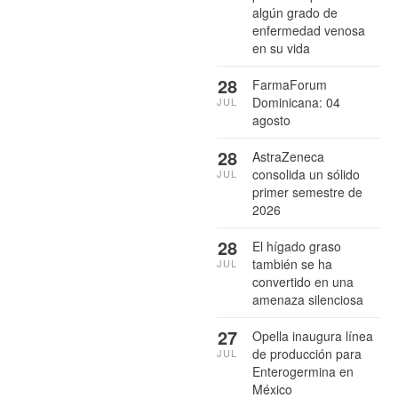
algún grado de
enfermedad venosa
en su vida
28
FarmaForum
Dominicana: 04
JUL
agosto
28
AstraZeneca
consolida un sólido
JUL
primer semestre de
2026
28
El hígado graso
también se ha
JUL
convertido en una
amenaza silenciosa
27
Opella inaugura línea
de producción para
JUL
Enterogermina en
México