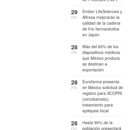
29
Ember LifeSciences y
Alfresa mejorarán la
JUL
calidad de la cadena
de frío farmacéutica
en Japón
28
Más del 60% de los
dispositivos médicos
JUL
que México produce
se destinan a
exportación
28
Eurofarma presenta
en México solicitud de
JUL
registro para XCOPRI
(cenobamato),
tratamiento para
epilepsia focal
28
Hasta 90% de la
población presentará
JUL