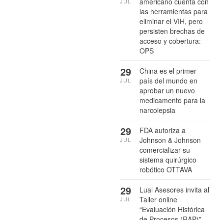
americano cuenta con
JUL
las herramientas para
eliminar el VIH, pero
persisten brechas de
acceso y cobertura:
OPS
29
China es el primer
país del mundo en
JUL
aprobar un nuevo
medicamento para la
narcolepsia
29
FDA autoriza a
Johnson & Johnson
JUL
comercializar su
sistema quirúrgico
robótico OTTAVA
29
Lual Asesores invita al
Taller online
JUL
“Evaluación Histórica
de Procesos (RAP)”