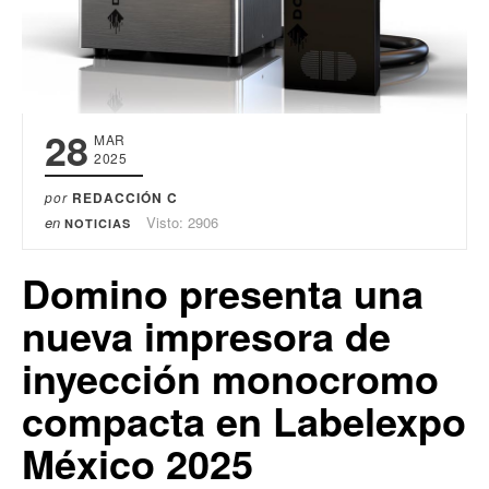
28
MAR
2025
por
REDACCIÓN C
en
Visto: 2906
NOTICIAS
Domino presenta una
nueva impresora de
inyección monocromo
compacta en Labelexpo
México 2025