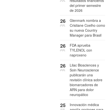
resultados financieros
JUL
del primer semestre
de 2026
26
Glenmark nombra a
Cristiane Coelho como
JUL
su nueva Country
Manager para Brasil
26
FDA aprueba
TYLENOL con
JUL
naproxeno
26
Lilac Biosciences y
Soin Neuroscience
JUL
publicarán una
revisión clínica sobre
biomarcadores de
ARN para dolor
neuropático
25
Innovación médica
amplía opciones para
JUL