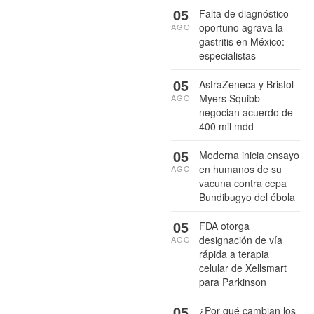
05
Falta de diagnóstico
oportuno agrava la
AGO
gastritis en México:
especialistas
05
AstraZeneca y Bristol
Myers Squibb
AGO
negocian acuerdo de
400 mil mdd
05
Moderna inicia ensayo
en humanos de su
AGO
vacuna contra cepa
Bundibugyo del ébola
05
FDA otorga
designación de vía
AGO
rápida a terapia
celular de Xellsmart
para Parkinson
05
¿Por qué cambian los