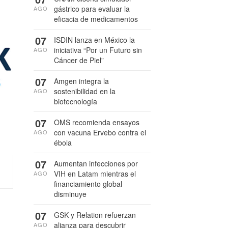
gástrico para evaluar la
AGO
eficacia de medicamentos
07
ISDIN lanza en México la
iniciativa “Por un Futuro sin
AGO
Cáncer de Piel”
07
Amgen integra la
sostenibilidad en la
AGO
biotecnología
07
OMS recomienda ensayos
con vacuna Ervebo contra el
AGO
ébola
07
Aumentan infecciones por
VIH en Latam mientras el
AGO
financiamiento global
disminuye
07
GSK y Relation refuerzan
alianza para descubrir
AGO