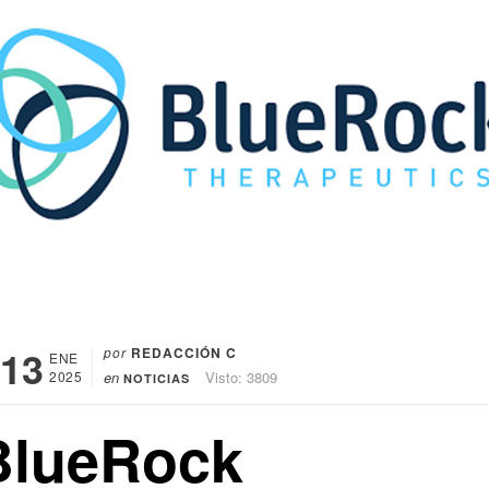
13
por
REDACCIÓN C
ENE
2025
en
Visto: 3809
NOTICIAS
BlueRock