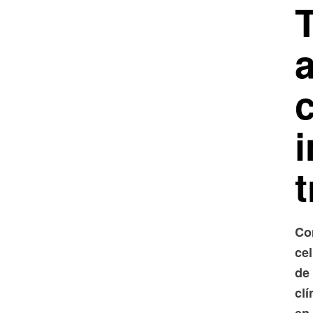
a
c
t
Co
cel
de
clí