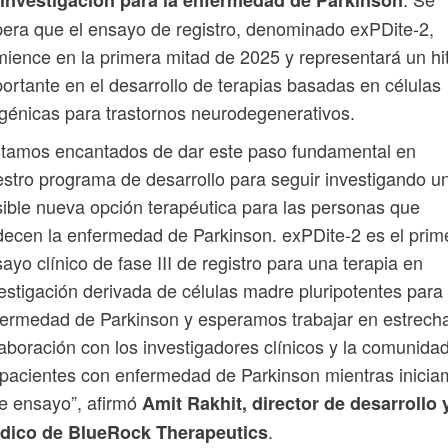
 investigación para la enfermedad de Parkinson
era que el ensayo de registro, denominado exPDite-2,
ience en la primera mitad de 2025 y representará un hi
ortante en el desarrollo de terapias basadas en células
génicas para trastornos neurodegenerativos.
tamos encantados de dar este paso fundamental en
stro programa de desarrollo para seguir investigando u
ible nueva opción terapéutica para las personas que
ecen la enfermedad de Parkinson. exPDite-2 es el prim
ayo clínico de fase III de registro para una terapia en
estigación derivada de células madre pluripotentes para 
ermedad de Parkinson y esperamos trabajar en estrech
aboración con los investigadores clínicos y la comunida
pacientes con enfermedad de Parkinson mientras inici
e ensayo”, afirmó
Amit Rakhit, director de desarrollo 
.
dico de BlueRock Therapeutics