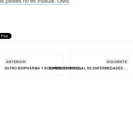
os países no es inusual: OMS
ANTERIOR
SIGUIENTE
SUTRO BIOPHARMA Y BOEHRINGER INGELHEIM BIOXCELLENCE ANUNCIAN COLABORACIÓN PARA PRODUCIR CÉLULAS LIBRES A ESCALA COMERCIAL
AUMENTO INVERNAL DE ENFERMEDADES RESPIRATORIAS EN CHINA Y OTROS PAÍSES NO ES INUSUAL: OMS