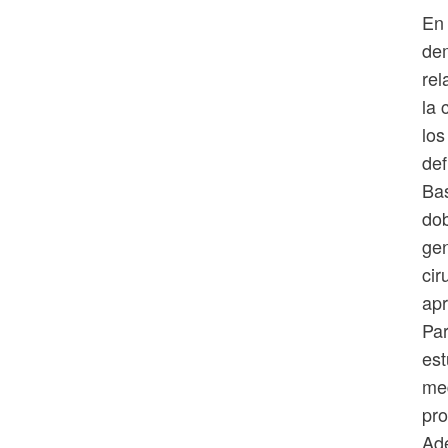
En 
dem
rel
la 
los
def
Bas
dob
gen
cir
ap
Par
est
med
pro
Ade