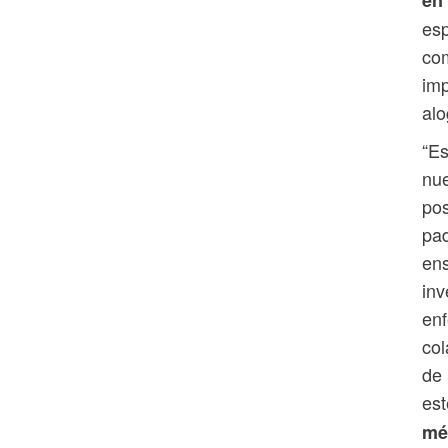
en
esp
com
imp
alo
“Es
nue
pos
pad
ens
inv
enf
col
de 
est
mé