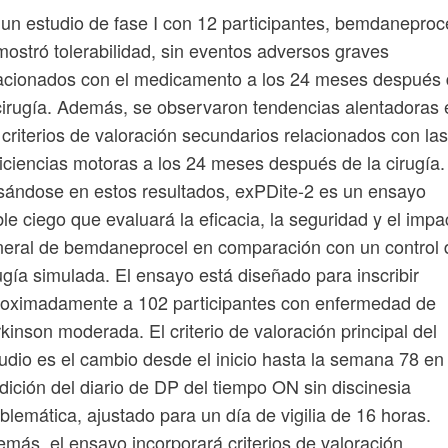
un estudio de fase I con 12 participantes, bemdaneproc
ostró tolerabilidad, sin eventos adversos graves
acionados con el medicamento a los 24 meses después
cirugía. Además, se observaron tendencias alentadoras 
 criterios de valoración secundarios relacionados con las
iciencias motoras a los 24 meses después de la cirugía.
ándose en estos resultados, exPDite-2 es un ensayo
le ciego que evaluará la eficacia, la seguridad y el impa
eral de bemdaneprocel en comparación con un control 
ugía simulada. El ensayo está diseñado para inscribir
roximadamente a 102 participantes con enfermedad de
kinson moderada. El criterio de valoración principal del
udio es el cambio desde el inicio hasta la semana 78 en 
ición del diario de DP del tiempo ON sin discinesia
blemática, ajustado para un día de vigilia de 16 horas.
más, el ensayo incorporará criterios de valoración