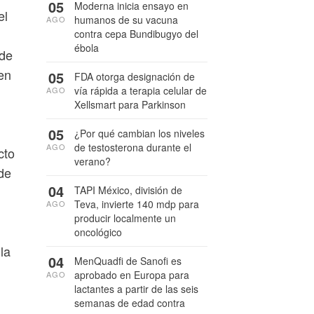
05
Moderna inicia ensayo en
el
humanos de su vacuna
AGO
contra cepa Bundibugyo del
ébola
 de
en
05
FDA otorga designación de
vía rápida a terapia celular de
AGO
Xellsmart para Parkinson
05
¿Por qué cambian los niveles
de testosterona durante el
AGO
cto
verano?
de
04
TAPI México, división de
Teva, invierte 140 mdp para
AGO
producir localmente un
oncológico
la
04
MenQuadfi de Sanofi es
aprobado en Europa para
AGO
lactantes a partir de las seis
semanas de edad contra