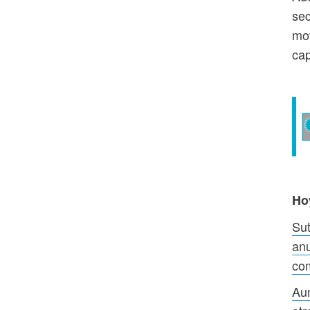
sec
mov
cap
Ho
Sut
anu
com
Aum