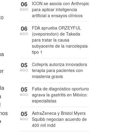
06
ICON se asocia con Anthropic
para aplicar inteligencia
AGO
artificial a ensayos clínicos
to
06
FDA aprueba ORZEYFUL
(oveporexton) de Takeda
AGO
para tratar la causa
subyacente de la narcolepsia
tipo 1
na
05
Cofepris autoriza innovadora
er
terapia para pacientes con
AGO
miastenia gravis
la
05
Falta de diagnóstico oportuno
agrava la gastritis en México:
AGO
a
especialistas
d
amos
05
AstraZeneca y Bristol Myers
Squibb negocian acuerdo de
AGO
y
400 mil mdd