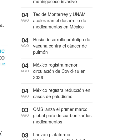
meningococo invasivo
04
Tec de Monterrey y UNAM
acelerarán el desarrollo de
AGO
a.
medicamentos en México
04
Rusia desarrolla prototipo de
vacuna contra el cáncer de
AGO
pulmón
04
México registra menor
circulación de Covid-19 en
AGO
2026
04
México registra reducción en
casos de paludismo
AGO
03
OMS lanza el primer marco
global para descarbonizar los
AGO
medicamentos
y
03
Lanzan plataforma