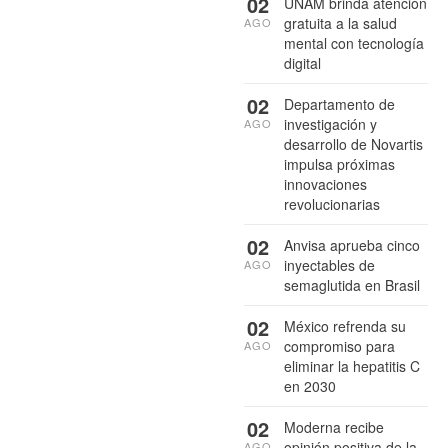
02
UNAM brinda atención
gratuita a la salud
AGO
mental con tecnología
digital
02
Departamento de
investigación y
AGO
desarrollo de Novartis
impulsa próximas
innovaciones
revolucionarias
02
Anvisa aprueba cinco
inyectables de
AGO
semaglutida en Brasil
02
México refrenda su
compromiso para
AGO
eliminar la hepatitis C
en 2030
02
Moderna recibe
opinión positiva de la
AGO