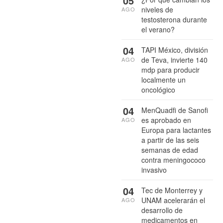
05
niveles de
AGO
testosterona durante
el verano?
04
TAPI México, división
de Teva, invierte 140
AGO
mdp para producir
localmente un
oncológico
04
MenQuadfi de Sanofi
es aprobado en
AGO
Europa para lactantes
a partir de las seis
semanas de edad
contra meningococo
invasivo
04
Tec de Monterrey y
UNAM acelerarán el
AGO
desarrollo de
medicamentos en