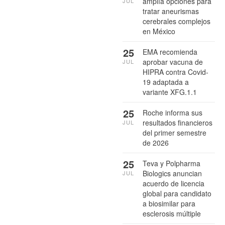
amplía opciones para
JUL
tratar aneurismas
cerebrales complejos
en México
25
EMA recomienda
aprobar vacuna de
JUL
HIPRA contra Covid-
19 adaptada a
variante XFG.1.1
25
Roche informa sus
resultados financieros
JUL
del primer semestre
de 2026
25
Teva y Polpharma
Biologics anuncian
JUL
acuerdo de licencia
global para candidato
a biosimilar para
esclerosis múltiple