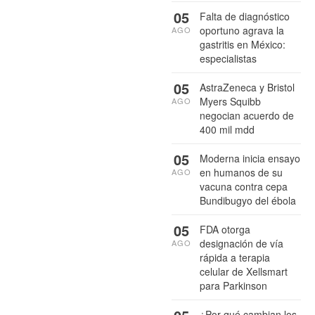
05
Falta de diagnóstico
oportuno agrava la
AGO
gastritis en México:
especialistas
05
AstraZeneca y Bristol
Myers Squibb
AGO
negocian acuerdo de
400 mil mdd
05
Moderna inicia ensayo
en humanos de su
AGO
vacuna contra cepa
Bundibugyo del ébola
05
FDA otorga
designación de vía
AGO
rápida a terapia
celular de Xellsmart
para Parkinson
¿Por qué cambian los