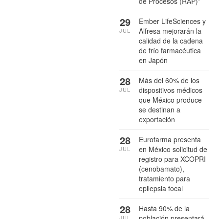
de Procesos (RAP)”
29
Ember LifeSciences y
Alfresa mejorarán la
JUL
calidad de la cadena
de frío farmacéutica
en Japón
28
Más del 60% de los
dispositivos médicos
JUL
que México produce
se destinan a
exportación
28
Eurofarma presenta
en México solicitud de
JUL
registro para XCOPRI
(cenobamato),
tratamiento para
epilepsia focal
28
Hasta 90% de la
población presentará
JUL