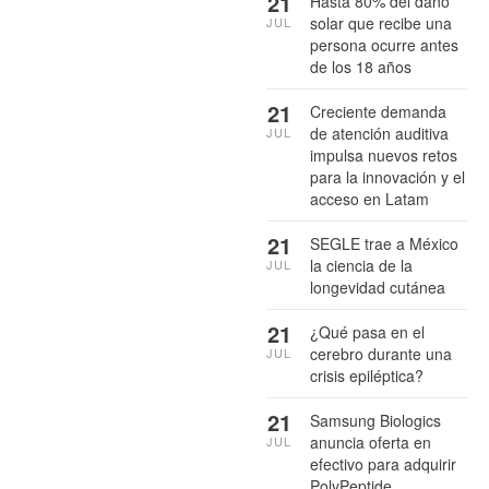
21
Hasta 80% del daño
solar que recibe una
JUL
persona ocurre antes
de los 18 años
21
Creciente demanda
de atención auditiva
JUL
impulsa nuevos retos
para la innovación y el
acceso en Latam
21
SEGLE trae a México
la ciencia de la
JUL
longevidad cutánea
21
¿Qué pasa en el
cerebro durante una
JUL
crisis epiléptica?
21
Samsung Biologics
anuncia oferta en
JUL
efectivo para adquirir
PolyPeptide