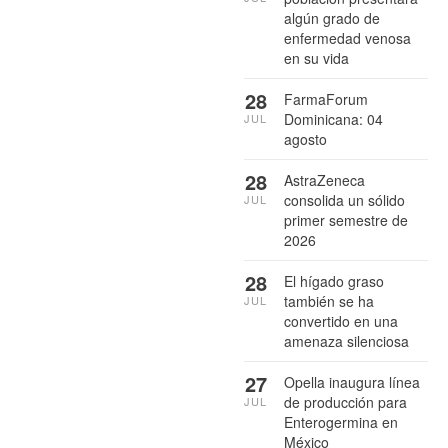
algún grado de
enfermedad venosa
en su vida
28
FarmaForum
Dominicana: 04
JUL
agosto
28
AstraZeneca
consolida un sólido
JUL
primer semestre de
2026
28
El hígado graso
también se ha
JUL
convertido en una
amenaza silenciosa
27
Opella inaugura línea
de producción para
JUL
Enterogermina en
México