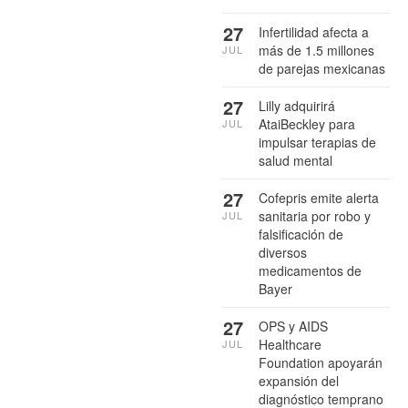
27
Infertilidad afecta a
más de 1.5 millones
JUL
de parejas mexicanas
27
Lilly adquirirá
AtaiBeckley para
JUL
impulsar terapias de
salud mental
27
Cofepris emite alerta
sanitaria por robo y
JUL
falsificación de
diversos
medicamentos de
Bayer
27
OPS y AIDS
Healthcare
JUL
Foundation apoyarán
expansión del
diagnóstico temprano