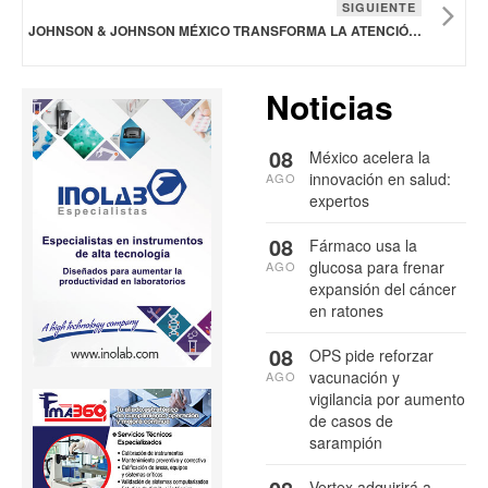
SIGUIENTE
JOHNSON & JOHNSON MÉXICO TRANSFORMA LA ATENCIÓN EN SALUD CON ENFOQUE INTEGRAL Y EQUITATIVO
Noticias
08
México acelera la
innovación en salud:
AGO
expertos
08
Fármaco usa la
glucosa para frenar
AGO
expansión del cáncer
en ratones
08
OPS pide reforzar
vacunación y
AGO
vigilancia por aumento
de casos de
sarampión
Vertex adquirirá a