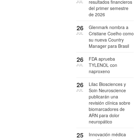
resultados financieros
JUL
del primer semestre
de 2026
26
Glenmark nombra a
Cristiane Coelho como
JUL
su nueva Country
Manager para Brasil
26
FDA aprueba
TYLENOL con
JUL
naproxeno
26
Lilac Biosciences y
Soin Neuroscience
JUL
publicarán una
revisión clínica sobre
biomarcadores de
ARN para dolor
neuropático
25
Innovación médica