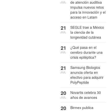
de atención auditiva
JUL
impulsa nuevos retos
para la innovación y el
acceso en Latam
21
SEGLE trae a México
la ciencia de la
JUL
longevidad cutánea
21
¿Qué pasa en el
cerebro durante una
JUL
crisis epiléptica?
21
Samsung Biologics
anuncia oferta en
JUL
efectivo para adquirir
PolyPeptide
20
Novartis celebra 30
años de avances
JUL
20
Birmex publica