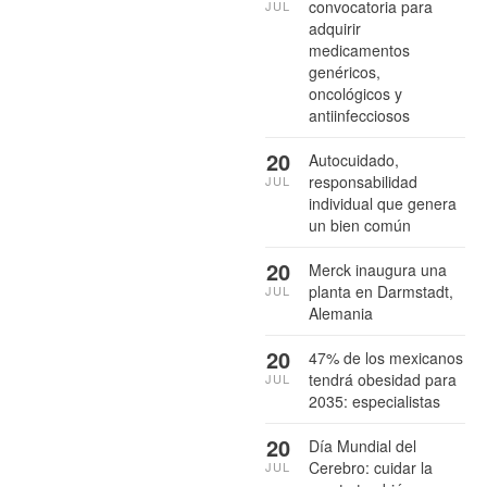
convocatoria para
JUL
adquirir
medicamentos
genéricos,
oncológicos y
antiinfecciosos
20
Autocuidado,
responsabilidad
JUL
individual que genera
un bien común
20
Merck inaugura una
planta en Darmstadt,
JUL
Alemania
20
47% de los mexicanos
tendrá obesidad para
JUL
2035: especialistas
20
Día Mundial del
Cerebro: cuidar la
JUL