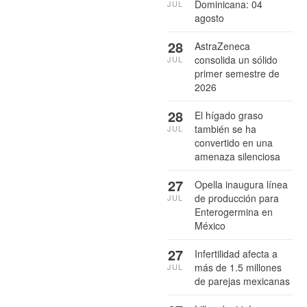
Dominicana: 04
JUL
agosto
28
AstraZeneca
consolida un sólido
JUL
primer semestre de
2026
28
El hígado graso
también se ha
JUL
convertido en una
amenaza silenciosa
27
Opella inaugura línea
de producción para
JUL
Enterogermina en
México
27
Infertilidad afecta a
más de 1.5 millones
JUL
de parejas mexicanas