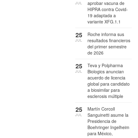
aprobar vacuna de
JUL
HIPRA contra Covid-
19 adaptada a
variante XFG.1.1
25
Roche informa sus
resultados financieros
JUL
del primer semestre
de 2026
25
Teva y Polpharma
Biologics anuncian
JUL
acuerdo de licencia
global para candidato
a biosimilar para
esclerosis múltiple
25
Martín Corcoll
Sanguinetti asume la
JUL
Presidencia de
Boehringer Ingelheim
para México,