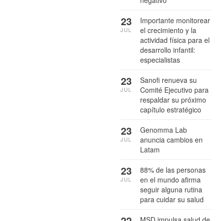
23
Importante monitorear
el crecimiento y la
JUL
actividad física para el
desarrollo infantil:
especialistas
23
Sanofi renueva su
Comité Ejecutivo para
JUL
respaldar su próximo
capítulo estratégico
23
Genomma Lab
anuncia cambios en
JUL
Latam
23
88% de las personas
en el mundo afirma
JUL
seguir alguna rutina
para cuidar su salud
22
MSD impulsa salud de