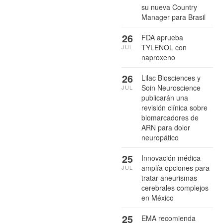
su nueva Country
Manager para Brasil
26
FDA aprueba
TYLENOL con
JUL
naproxeno
26
Lilac Biosciences y
Soin Neuroscience
JUL
publicarán una
revisión clínica sobre
biomarcadores de
ARN para dolor
neuropático
25
Innovación médica
amplía opciones para
JUL
tratar aneurismas
cerebrales complejos
en México
25
EMA recomienda