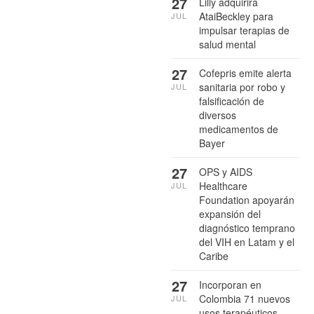
27
Lilly adquirirá
AtaiBeckley para
JUL
impulsar terapias de
salud mental
27
Cofepris emite alerta
sanitaria por robo y
JUL
falsificación de
diversos
medicamentos de
Bayer
27
OPS y AIDS
Healthcare
JUL
Foundation apoyarán
expansión del
diagnóstico temprano
del VIH en Latam y el
Caribe
27
Incorporan en
Colombia 71 nuevos
JUL
usos terapéuticos