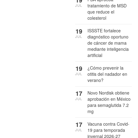
tratamiento de MSD
JUL
que reduce el
colesterol
19
ISSSTE fortalece
diagnóstico oportuno
JUL
de cáncer de mama
mediante inteligencia
artificial
19
¿Cómo prevenir la
otitis del nadador en
JUL
verano?
17
Novo Nordisk obtiene
aprobación en México
JUL
para semaglutida 7.2
mg
17
Vacuna contra Covid-
19 para temporada
JUL
invernal 2026-27