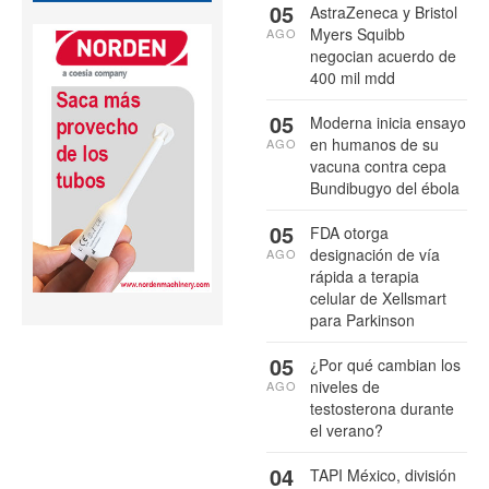
05
AstraZeneca y Bristol
Myers Squibb
AGO
negocian acuerdo de
400 mil mdd
05
Moderna inicia ensayo
en humanos de su
AGO
vacuna contra cepa
Bundibugyo del ébola
05
FDA otorga
designación de vía
AGO
rápida a terapia
celular de Xellsmart
para Parkinson
05
¿Por qué cambian los
niveles de
AGO
testosterona durante
el verano?
04
TAPI México, división