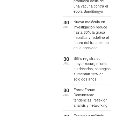
producirá dosis de
una vacuna contra el
ébola Bundibugyo
30
Nueva molécula en
investigación reduce
JUL
hasta 63% la grasa
hepática y redefine el
futuro del tratamiento
de la obesidad
30
Sífilis registra su
mayor resurgimiento
JUL
en décadas, contagios
aumentan 13% en
sólo dos años
30
FarmaForum
Dominicana:
JUL
tendencias, reflexión,
análisis y networking
Esclerosis múltiple