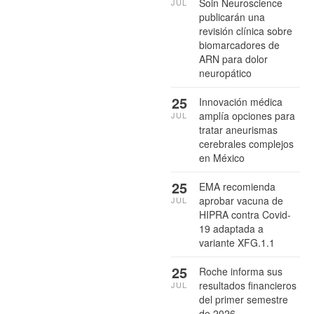
Soin Neuroscience
JUL
publicarán una
revisión clínica sobre
biomarcadores de
ARN para dolor
neuropático
25
Innovación médica
amplía opciones para
JUL
tratar aneurismas
cerebrales complejos
en México
25
EMA recomienda
aprobar vacuna de
JUL
HIPRA contra Covid-
19 adaptada a
variante XFG.1.1
25
Roche informa sus
resultados financieros
JUL
del primer semestre
de 2026