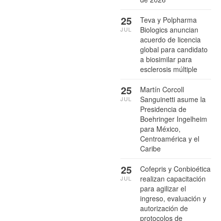
25
Teva y Polpharma
Biologics anuncian
JUL
acuerdo de licencia
global para candidato
a biosimilar para
esclerosis múltiple
25
Martín Corcoll
Sanguinetti asume la
JUL
Presidencia de
Boehringer Ingelheim
para México,
Centroamérica y el
Caribe
25
Cofepris y Conbioética
realizan capacitación
JUL
para agilizar el
ingreso, evaluación y
autorización de
protocolos de