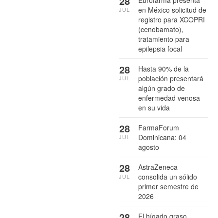
28
en México solicitud de
JUL
registro para XCOPRI
(cenobamato),
tratamiento para
epilepsia focal
28
Hasta 90% de la
población presentará
JUL
algún grado de
enfermedad venosa
en su vida
28
FarmaForum
Dominicana: 04
JUL
agosto
28
AstraZeneca
consolida un sólido
JUL
primer semestre de
2026
28
El hígado graso