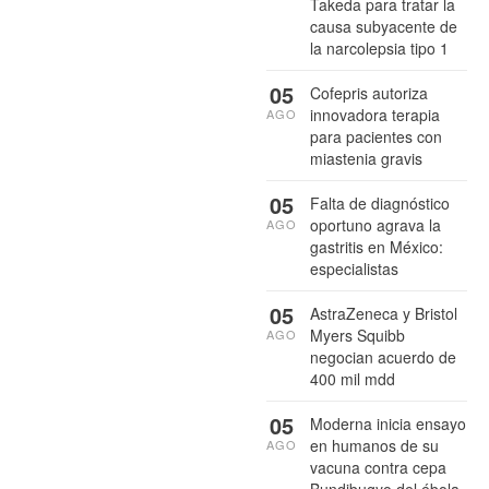
Takeda para tratar la
causa subyacente de
la narcolepsia tipo 1
05
Cofepris autoriza
innovadora terapia
AGO
para pacientes con
miastenia gravis
05
Falta de diagnóstico
oportuno agrava la
AGO
gastritis en México:
especialistas
05
AstraZeneca y Bristol
Myers Squibb
AGO
negocian acuerdo de
400 mil mdd
05
Moderna inicia ensayo
en humanos de su
AGO
vacuna contra cepa
Bundibugyo del ébola