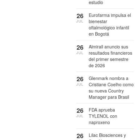
estudio
26
Eurofarma impulsa el
bienestar
JUL
oftalmológico infantil
en Bogotá
26
Almirall anuncio sus
resultados financieros
JUL
del primer semestre
de 2026
26
Glenmark nombra a
Cristiane Coelho como
JUL
su nueva Country
Manager para Brasil
26
FDA aprueba
TYLENOL con
JUL
naproxeno
26
Lilac Biosciences y