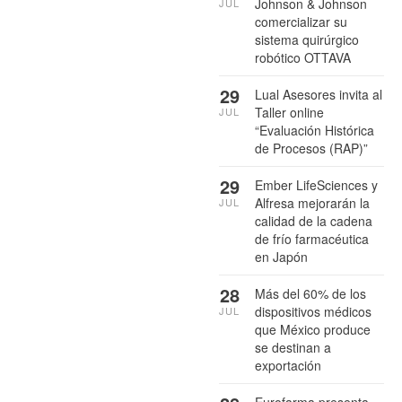
Johnson & Johnson
JUL
comercializar su
sistema quirúrgico
robótico OTTAVA
29
Lual Asesores invita al
Taller online
JUL
“Evaluación Histórica
de Procesos (RAP)”
29
Ember LifeSciences y
Alfresa mejorarán la
JUL
calidad de la cadena
de frío farmacéutica
en Japón
28
Más del 60% de los
dispositivos médicos
JUL
que México produce
se destinan a
exportación
Eurofarma presenta