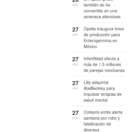
también se ha
JUL
convertido en una
amenaza silenciosa
27
Opella inaugura línea
de producción para
JUL
Enterogermina en
México
27
Infertilidad afecta a
más de 1.5 millones
JUL
de parejas mexicanas
27
Lilly adquirirá
AtaiBeckley para
JUL
impulsar terapias de
salud mental
27
Cofepris emite alerta
sanitaria por robo y
JUL
falsificación de
diversos