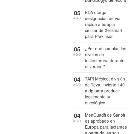
05
FDA otorga
designación de vía
AGO
rápida a terapia
celular de Xellsmart
para Parkinson
05
¿Por qué cambian los
niveles de
AGO
testosterona durante
el verano?
04
TAPI México, división
de Teva, invierte 140
AGO
mdp para producir
localmente un
oncológico
04
MenQuadfi de Sanofi
es aprobado en
AGO
Europa para lactantes
a partir de las seis