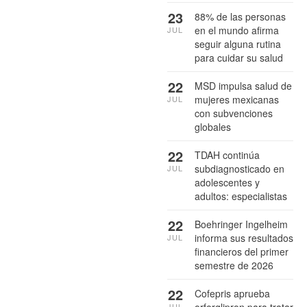
23
88% de las personas
en el mundo afirma
JUL
seguir alguna rutina
para cuidar su salud
22
MSD impulsa salud de
mujeres mexicanas
JUL
con subvenciones
globales
22
TDAH continúa
subdiagnosticado en
JUL
adolescentes y
adultos: especialistas
22
Boehringer Ingelheim
informa sus resultados
JUL
financieros del primer
semestre de 2026
22
Cofepris aprueba
orforglipron para tratar
JUL