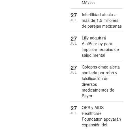
México
27
Infertilidad afecta a
más de 1.5 millones
JUL
de parejas mexicanas
27
Lilly adquirirá
AtaiBeckley para
JUL
impulsar terapias de
salud mental
27
Cofepris emite alerta
sanitaria por robo y
JUL
falsificación de
diversos
medicamentos de
Bayer
27
OPS y AIDS
Healthcare
JUL
Foundation apoyarán
expansión del