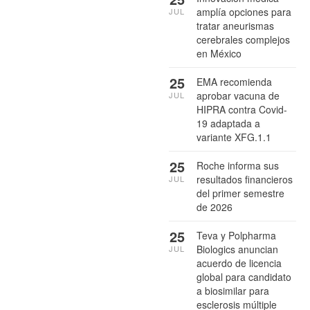
amplía opciones para
JUL
tratar aneurismas
cerebrales complejos
en México
25
EMA recomienda
aprobar vacuna de
JUL
HIPRA contra Covid-
19 adaptada a
variante XFG.1.1
25
Roche informa sus
resultados financieros
JUL
del primer semestre
de 2026
25
Teva y Polpharma
Biologics anuncian
JUL
acuerdo de licencia
global para candidato
a biosimilar para
esclerosis múltiple