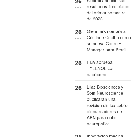
26
Almirall anuncio sus
resultados financieros
JUL
del primer semestre
de 2026
26
Glenmark nombra a
Cristiane Coelho como
JUL
su nueva Country
Manager para Brasil
26
FDA aprueba
TYLENOL con
JUL
naproxeno
26
Lilac Biosciences y
Soin Neuroscience
JUL
publicarán una
revisión clínica sobre
biomarcadores de
ARN para dolor
neuropático
25
Innovación médica