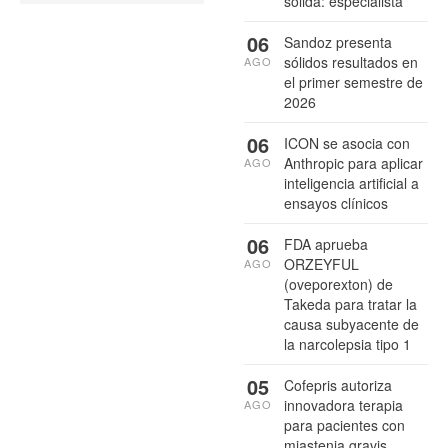
sólida: especialista
06
Sandoz presenta
sólidos resultados en
AGO
el primer semestre de
2026
06
ICON se asocia con
Anthropic para aplicar
AGO
inteligencia artificial a
ensayos clínicos
06
FDA aprueba
ORZEYFUL
AGO
(oveporexton) de
Takeda para tratar la
causa subyacente de
la narcolepsia tipo 1
05
Cofepris autoriza
innovadora terapia
AGO
para pacientes con
miastenia gravis