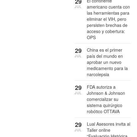
29
El continente
americano cuenta con
JUL
las herramientas para
eliminar el VIH, pero
persisten brechas de
acceso y cobertura:
OPS
29
China es el primer
país del mundo en
JUL
aprobar un nuevo
medicamento para la
narcolepsia
29
FDA autoriza a
Johnson & Johnson
JUL
comercializar su
sistema quirúrgico
robótico OTTAVA
29
Lual Asesores invita al
Taller online
JUL
“Evaluación Histórica