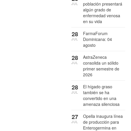
población presentará
JUL
algún grado de
enfermedad venosa
en su vida
28
FarmaForum
Dominicana: 04
JUL
agosto
28
AstraZeneca
consolida un sólido
JUL
primer semestre de
2026
28
El hígado graso
también se ha
JUL
convertido en una
amenaza silenciosa
27
Opella inaugura línea
de producción para
JUL
Enterogermina en