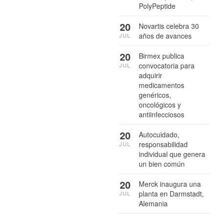
PolyPeptide
20
Novartis celebra 30
años de avances
JUL
20
Birmex publica
convocatoria para
JUL
adquirir
medicamentos
genéricos,
oncológicos y
antiinfecciosos
20
Autocuidado,
responsabilidad
JUL
individual que genera
un bien común
20
Merck inaugura una
planta en Darmstadt,
JUL
Alemania