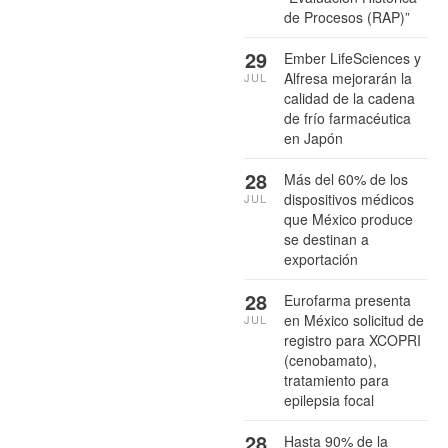
de Procesos (RAP)”
29
Ember LifeSciences y
Alfresa mejorarán la
JUL
calidad de la cadena
de frío farmacéutica
en Japón
28
Más del 60% de los
dispositivos médicos
JUL
que México produce
se destinan a
exportación
28
Eurofarma presenta
en México solicitud de
JUL
registro para XCOPRI
(cenobamato),
tratamiento para
epilepsia focal
28
Hasta 90% de la