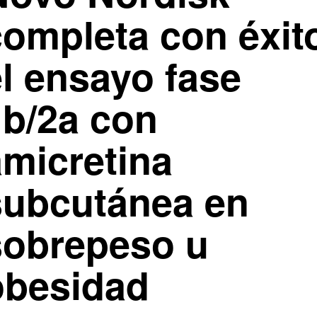
completa con éxit
el ensayo fase
1b/2a con
amicretina
subcutánea en
sobrepeso u
obesidad