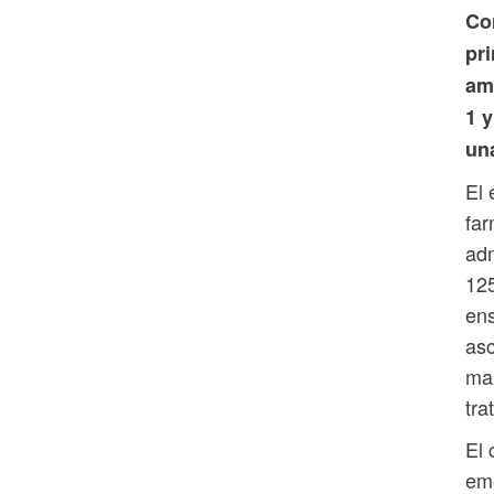
Co
pri
am
1 
un
El 
far
adm
125
ens
asc
man
tra
El 
eme