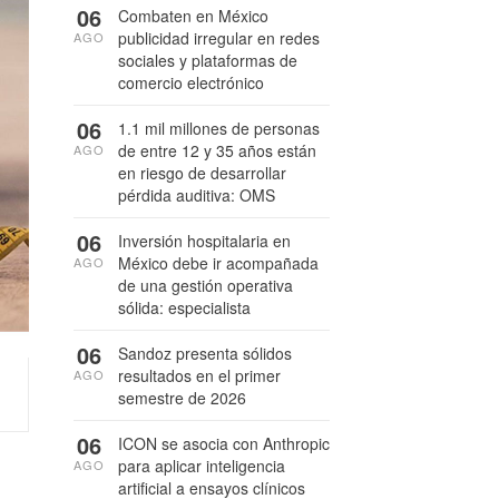
06
Combaten en México
publicidad irregular en redes
AGO
sociales y plataformas de
comercio electrónico
06
1.1 mil millones de personas
de entre 12 y 35 años están
AGO
en riesgo de desarrollar
pérdida auditiva: OMS
06
Inversión hospitalaria en
México debe ir acompañada
AGO
de una gestión operativa
sólida: especialista
06
Sandoz presenta sólidos
resultados en el primer
AGO
semestre de 2026
06
ICON se asocia con Anthropic
para aplicar inteligencia
AGO
artificial a ensayos clínicos