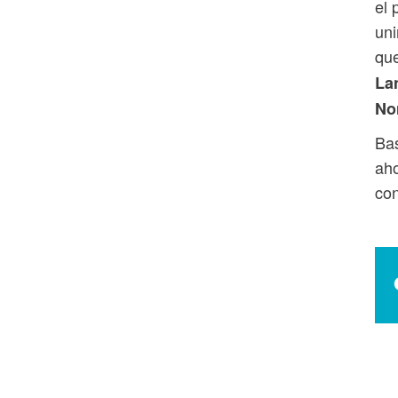
el 
uni
que
La
No
Bas
aho
con