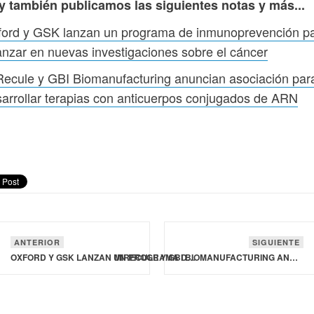
y también publicamos las siguientes notas y más...
ford y GSK lanzan un programa de inmunoprevención p
nzar en nuevas investigaciones sobre el cáncer
ecule y GBI Biomanufacturing anuncian asociación par
arrollar terapias con anticuerpos conjugados de ARN
ANTERIOR
SIGUIENTE
OXFORD Y GSK LANZAN UN PROGRAMA DE INMUNOPREVENCIÓN PARA AVANZAR EN NUEVAS INVESTIGACIONES SOBRE EL CÁNCER
MIRECULE Y GBI BIOMANUFACTURING ANUNCIAN ASOCIACIÓN PARA DESARROLLAR TERAPIAS CON ANTICUERPOS CONJUGADOS DE ARN