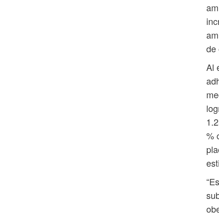
ami
inc
ami
de
Al 
adh
med
log
1.
% c
pla
est
“Es
sub
obe