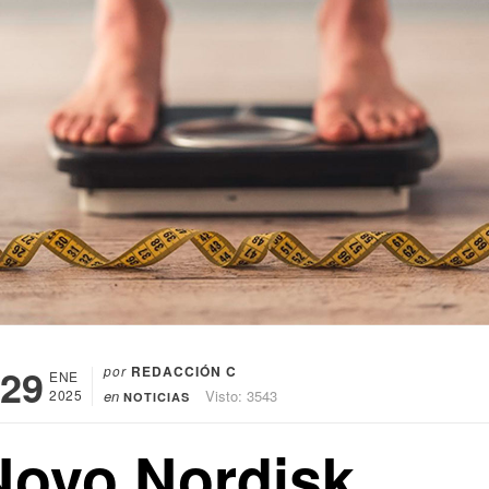
29
por
REDACCIÓN C
ENE
2025
en
Visto: 3543
NOTICIAS
Novo Nordisk