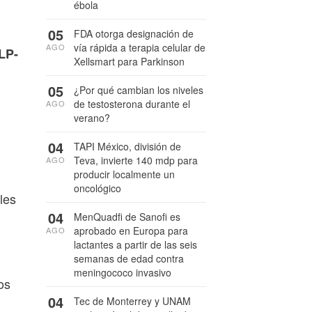
ébola
05
FDA otorga designación de
vía rápida a terapia celular de
AGO
LP-
Xellsmart para Parkinson
05
¿Por qué cambian los niveles
de testosterona durante el
AGO
verano?
04
TAPI México, división de
Teva, invierte 140 mdp para
AGO
producir localmente un
oncológico
les
04
MenQuadfi de Sanofi es
aprobado en Europa para
AGO
lactantes a partir de las seis
semanas de edad contra
meningococo invasivo
os
04
Tec de Monterrey y UNAM