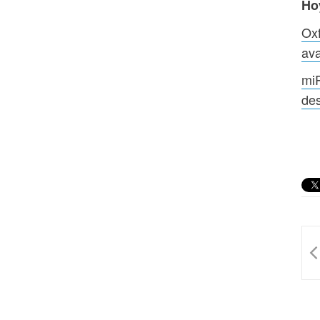
Ho
Ox
ava
miR
des