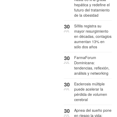
hepática y redefine el
futuro del tratamiento
de la obesidad
30
Sífilis registra su
mayor resurgimiento
JUL
en décadas, contagios
aumentan 13% en
sólo dos años
30
FarmaForum
Dominicana:
JUL
tendencias, reflexión,
análisis y networking
30
Esclerosis múltiple
puede acelerar la
JUL
pérdida de volumen
cerebral
30
Apnea del sueño pone
en riesgo la vida:
JUL