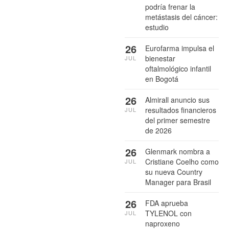
podría frenar la
metástasis del cáncer:
estudio
26
Eurofarma impulsa el
bienestar
JUL
oftalmológico infantil
en Bogotá
26
Almirall anuncio sus
resultados financieros
JUL
del primer semestre
de 2026
26
Glenmark nombra a
Cristiane Coelho como
JUL
su nueva Country
Manager para Brasil
26
FDA aprueba
TYLENOL con
JUL
naproxeno