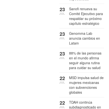
23
Sanofi renueva su
Comité Ejecutivo para
JUL
respaldar su próximo
capítulo estratégico
23
Genomma Lab
anuncia cambios en
JUL
Latam
23
88% de las personas
en el mundo afirma
JUL
seguir alguna rutina
para cuidar su salud
22
MSD impulsa salud de
mujeres mexicanas
JUL
con subvenciones
globales
22
TDAH continúa
subdiagnosticado en
JUL