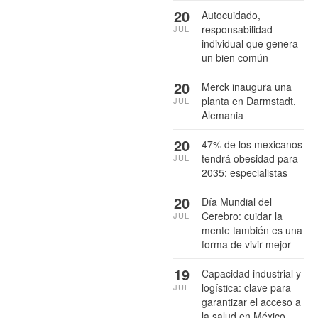
20
Autocuidado,
responsabilidad
JUL
individual que genera
un bien común
20
Merck inaugura una
planta en Darmstadt,
JUL
Alemania
20
47% de los mexicanos
tendrá obesidad para
JUL
2035: especialistas
20
Día Mundial del
Cerebro: cuidar la
JUL
mente también es una
forma de vivir mejor
19
Capacidad industrial y
logística: clave para
JUL
garantizar el acceso a
la salud en México