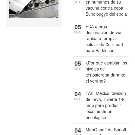
en humanos de su
AGO
vacuna contra cepa
Bundibugyo del ébola
05
FDA otorga
designación de vía
AGO
rápida a terapia
celular de Xellsmart
para Parkinson
05
¿Por qué cambian los
niveles de
AGO
testosterona durante
el verano?
04
TAPI México, división
de Teva, invierte 140
AGO
mdp para producir
localmente un
oncológico
04
MenQuadfi de Sanofi