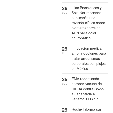
26
Lilac Biosciences y
Soin Neuroscience
JUL
publicarán una
revisión clínica sobre
biomarcadores de
ARN para dolor
neuropático
25
Innovación médica
amplía opciones para
JUL
tratar aneurismas
cerebrales complejos
en México
25
EMA recomienda
aprobar vacuna de
JUL
HIPRA contra Covid-
19 adaptada a
variante XFG.1.1
25
Roche informa sus