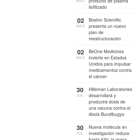
producto de plasma
AGO
liofilizado
02
Boston Scientific
presenta un nuevo
AGO
plan de
reestructuración
02
BeOne Medicines
invierte en Estados
AGO
Unidos para impulsar
medicamentos contra
el cáncer
30
Hilleman Laboratories
desarrollará y
JUL
producirá dosis de
una vacuna contra el
ébola Bundibugyo
30
Nueva molécula en
investigación reduce
JUL
hasta 63% la grasa