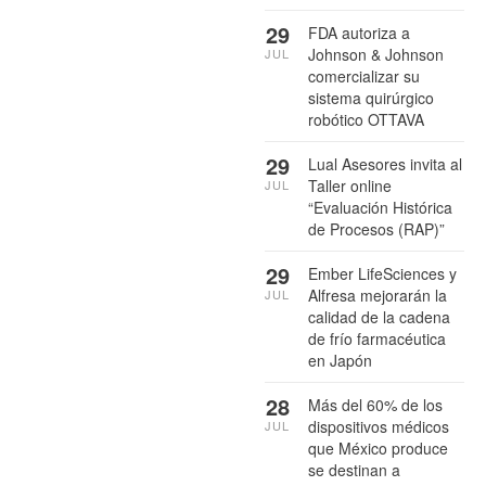
29
FDA autoriza a
Johnson & Johnson
JUL
comercializar su
sistema quirúrgico
robótico OTTAVA
29
Lual Asesores invita al
Taller online
JUL
“Evaluación Histórica
de Procesos (RAP)”
29
Ember LifeSciences y
Alfresa mejorarán la
JUL
calidad de la cadena
de frío farmacéutica
en Japón
28
Más del 60% de los
dispositivos médicos
JUL
que México produce
se destinan a