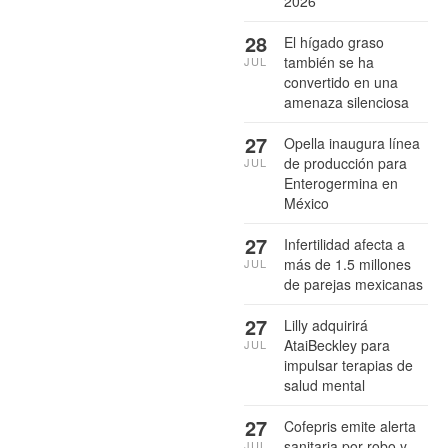
2026
28
El hígado graso
también se ha
JUL
convertido en una
amenaza silenciosa
27
Opella inaugura línea
de producción para
JUL
Enterogermina en
México
27
Infertilidad afecta a
más de 1.5 millones
JUL
de parejas mexicanas
27
Lilly adquirirá
AtaiBeckley para
JUL
impulsar terapias de
salud mental
27
Cofepris emite alerta
sanitaria por robo y
JUL