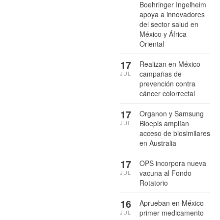
Boehringer Ingelheim
apoya a innovadores
del sector salud en
México y África
Oriental
17
Realizan en México
campañas de
JUL
prevención contra
cáncer colorrectal
17
Organon y Samsung
Bioepis amplían
JUL
acceso de biosimilares
en Australia
17
OPS incorpora nueva
vacuna al Fondo
JUL
Rotatorio
16
Aprueban en México
primer medicamento
JUL