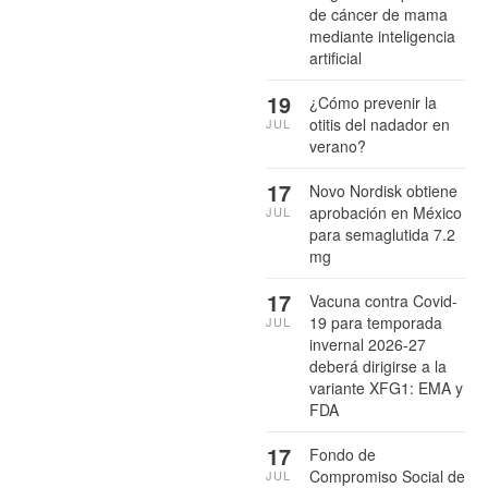
de cáncer de mama
mediante inteligencia
artificial
19
¿Cómo prevenir la
otitis del nadador en
JUL
verano?
17
Novo Nordisk obtiene
aprobación en México
JUL
para semaglutida 7.2
mg
17
Vacuna contra Covid-
19 para temporada
JUL
invernal 2026-27
deberá dirigirse a la
variante XFG1: EMA y
FDA
17
Fondo de
Compromiso Social de
JUL