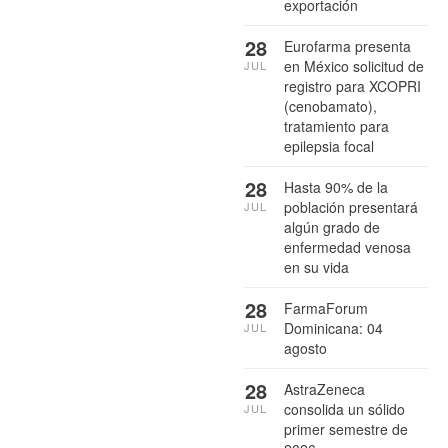
exportación
28
Eurofarma presenta
en México solicitud de
JUL
registro para XCOPRI
(cenobamato),
tratamiento para
epilepsia focal
28
Hasta 90% de la
población presentará
JUL
algún grado de
enfermedad venosa
en su vida
28
FarmaForum
Dominicana: 04
JUL
agosto
28
AstraZeneca
consolida un sólido
JUL
primer semestre de