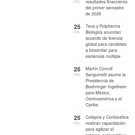
resultados financieros
JUL
del primer semestre
de 2026
25
Teva y Polpharma
Biologics anuncian
JUL
acuerdo de licencia
global para candidato
a biosimilar para
esclerosis múltiple
25
Martín Corcoll
Sanguinetti asume la
JUL
Presidencia de
Boehringer Ingelheim
para México,
Centroamérica y el
Caribe
25
Cofepris y Conbioética
realizan capacitación
JUL
para agilizar el