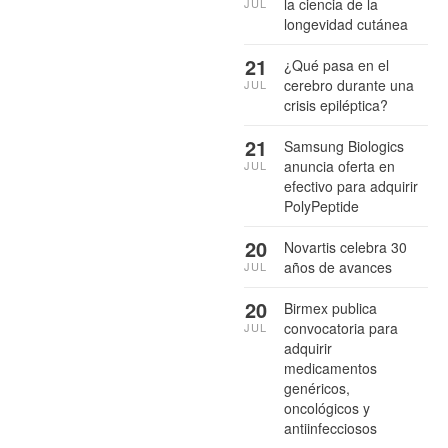
la ciencia de la
JUL
longevidad cutánea
21
¿Qué pasa en el
cerebro durante una
JUL
crisis epiléptica?
21
Samsung Biologics
anuncia oferta en
JUL
efectivo para adquirir
PolyPeptide
20
Novartis celebra 30
años de avances
JUL
20
Birmex publica
convocatoria para
JUL
adquirir
medicamentos
genéricos,
oncológicos y
antiinfecciosos