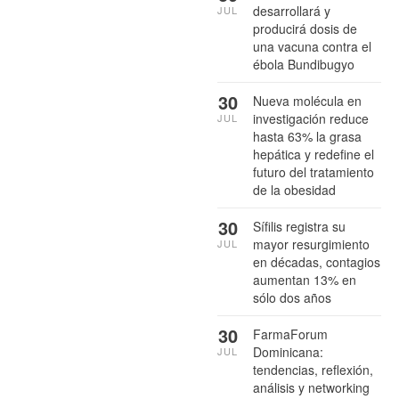
desarrollará y
JUL
producirá dosis de
una vacuna contra el
ébola Bundibugyo
30
Nueva molécula en
investigación reduce
JUL
hasta 63% la grasa
hepática y redefine el
futuro del tratamiento
de la obesidad
30
Sífilis registra su
mayor resurgimiento
JUL
en décadas, contagios
aumentan 13% en
sólo dos años
30
FarmaForum
Dominicana:
JUL
tendencias, reflexión,
análisis y networking