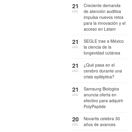
21
Creciente demanda
de atención auditiva
JUL
impulsa nuevos retos
para la innovación y el
acceso en Latam
21
SEGLE trae a México
la ciencia de la
JUL
longevidad cutánea
21
¿Qué pasa en el
cerebro durante una
JUL
crisis epiléptica?
21
Samsung Biologics
anuncia oferta en
JUL
efectivo para adquirir
PolyPeptide
20
Novartis celebra 30
años de avances
JUL