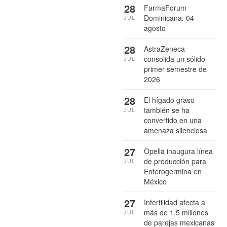
28
FarmaForum
Dominicana: 04
JUL
agosto
28
AstraZeneca
consolida un sólido
JUL
primer semestre de
2026
28
El hígado graso
también se ha
JUL
convertido en una
amenaza silenciosa
27
Opella inaugura línea
de producción para
JUL
Enterogermina en
México
27
Infertilidad afecta a
más de 1.5 millones
JUL
de parejas mexicanas