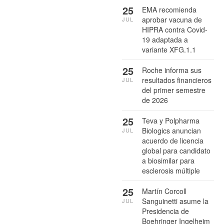
25
EMA recomienda
aprobar vacuna de
JUL
HIPRA contra Covid-
19 adaptada a
variante XFG.1.1
25
Roche informa sus
resultados financieros
JUL
del primer semestre
de 2026
25
Teva y Polpharma
Biologics anuncian
JUL
acuerdo de licencia
global para candidato
a biosimilar para
esclerosis múltiple
25
Martín Corcoll
Sanguinetti asume la
JUL
Presidencia de
Boehringer Ingelheim