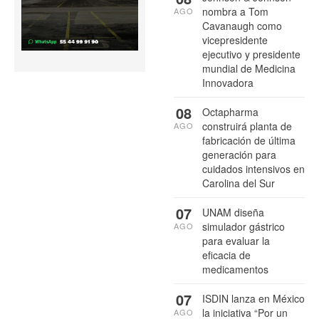
nombra a Tom
AGO
Cavanaugh como
vicepresidente
ejecutivo y presidente
mundial de Medicina
Innovadora
08
Octapharma
construirá planta de
AGO
fabricación de última
generación para
cuidados intensivos en
Carolina del Sur
07
UNAM diseña
simulador gástrico
AGO
para evaluar la
eficacia de
medicamentos
07
ISDIN lanza en México
la iniciativa “Por un
AGO