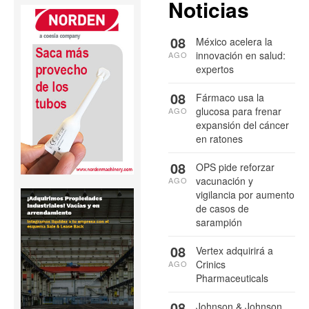
Noticias
08
México acelera la
innovación en salud:
AGO
expertos
08
Fármaco usa la
glucosa para frenar
AGO
expansión del cáncer
en ratones
08
OPS pide reforzar
vacunación y
AGO
vigilancia por aumento
de casos de
sarampión
08
Vertex adquirirá a
Crinics
AGO
Pharmaceuticals
08
Johnson & Johnson