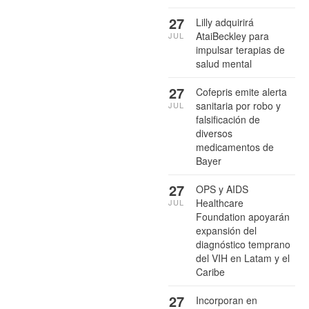
27
Lilly adquirirá
AtaiBeckley para
JUL
impulsar terapias de
salud mental
27
Cofepris emite alerta
sanitaria por robo y
JUL
falsificación de
diversos
medicamentos de
Bayer
27
OPS y AIDS
Healthcare
JUL
Foundation apoyarán
expansión del
diagnóstico temprano
del VIH en Latam y el
Caribe
27
Incorporan en