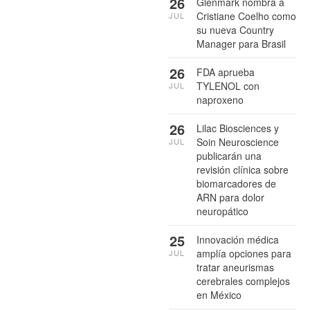
26
Glenmark nombra a
Cristiane Coelho como
JUL
su nueva Country
Manager para Brasil
26
FDA aprueba
TYLENOL con
JUL
naproxeno
26
Lilac Biosciences y
Soin Neuroscience
JUL
publicarán una
revisión clínica sobre
biomarcadores de
ARN para dolor
neuropático
25
Innovación médica
amplía opciones para
JUL
tratar aneurismas
cerebrales complejos
en México