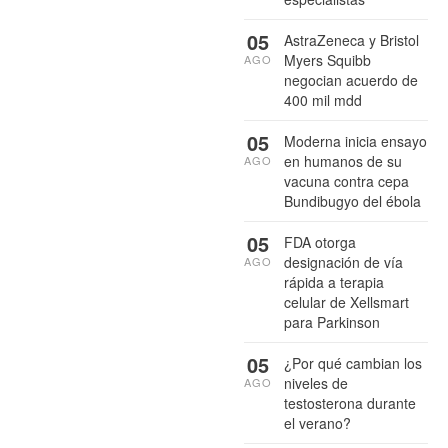
05
AstraZeneca y Bristol
Myers Squibb
AGO
negocian acuerdo de
400 mil mdd
05
Moderna inicia ensayo
en humanos de su
AGO
vacuna contra cepa
Bundibugyo del ébola
05
FDA otorga
designación de vía
AGO
rápida a terapia
celular de Xellsmart
para Parkinson
05
¿Por qué cambian los
niveles de
AGO
testosterona durante
el verano?