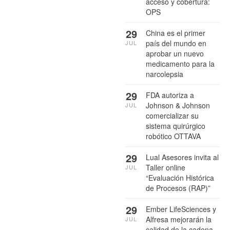
acceso y cobertura:
OPS
29
China es el primer
país del mundo en
JUL
aprobar un nuevo
medicamento para la
narcolepsia
29
FDA autoriza a
Johnson & Johnson
JUL
comercializar su
sistema quirúrgico
robótico OTTAVA
29
Lual Asesores invita al
Taller online
JUL
“Evaluación Histórica
de Procesos (RAP)”
29
Ember LifeSciences y
Alfresa mejorarán la
JUL
calidad de la cadena