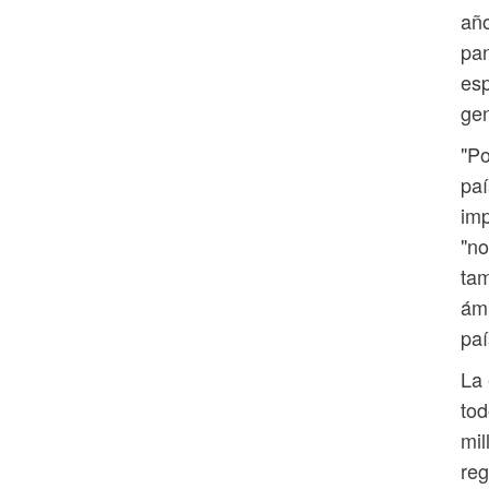
año
pan
esp
gen
"Po
paí
imp
"no
tam
ámb
paí
La 
tod
mil
reg