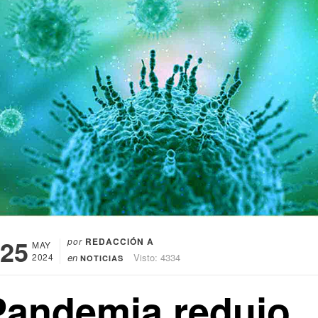
25
por
REDACCIÓN A
MAY
2024
en
Visto: 4334
NOTICIAS
Pandemia redujo