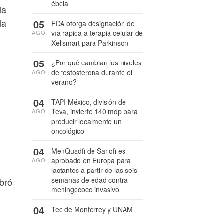
ébola
la
la
05
FDA otorga designación de
vía rápida a terapia celular de
AGO
Xellsmart para Parkinson
05
¿Por qué cambian los niveles
de testosterona durante el
AGO
verano?
04
TAPI México, división de
Teva, invierte 140 mdp para
AGO
producir localmente un
oncológico
04
MenQuadfi de Sanofi es
aprobado en Europa para
AGO
n
lactantes a partir de las seis
semanas de edad contra
bró
meningococo invasivo
04
Tec de Monterrey y UNAM