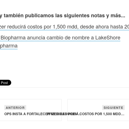
y también publicamos las siguientes notas y más...
zer reducirá costos por 1,500 mdd, desde ahora hasta 2
 Biopharma anuncia cambio de nombre a LakeShore
opharma
ANTERIOR
SIGUIENTE
OPS INSTA A FORTALECER MEDIDAS PREVENTIVAS CONTRA EL DENGUE EN CENTROAMÉRICA, MÉXICO Y EL CARIBE
PFIZER REDUCIRÁ COSTOS POR 1,500 MDD, DESDE AHORA HASTA 2027