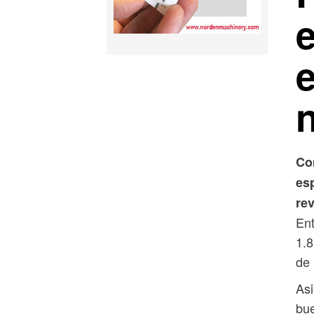
Co
es
re
Ent
1.8
de 
Asi
bue