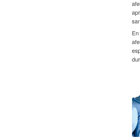
afe
apr
san
En 
afe
esp
dur