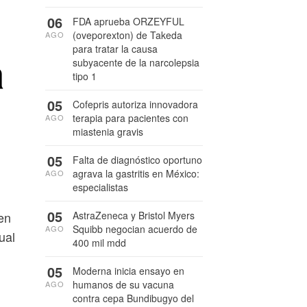
06
FDA aprueba ORZEYFUL
(oveporexton) de Takeda
AGO
para tratar la causa
a
subyacente de la narcolepsia
tipo 1
05
Cofepris autoriza innovadora
terapia para pacientes con
AGO
miastenia gravis
05
Falta de diagnóstico oportuno
agrava la gastritis en México:
AGO
especialistas
05
AstraZeneca y Bristol Myers
en
Squibb negocian acuerdo de
AGO
ual
400 mil mdd
05
Moderna inicia ensayo en
humanos de su vacuna
AGO
contra cepa Bundibugyo del