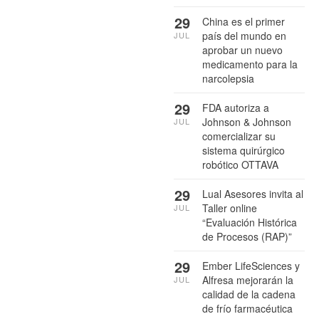
29
China es el primer
país del mundo en
JUL
aprobar un nuevo
medicamento para la
narcolepsia
29
FDA autoriza a
Johnson & Johnson
JUL
comercializar su
sistema quirúrgico
robótico OTTAVA
29
Lual Asesores invita al
Taller online
JUL
“Evaluación Histórica
de Procesos (RAP)”
29
Ember LifeSciences y
Alfresa mejorarán la
JUL
calidad de la cadena
de frío farmacéutica