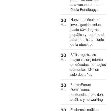
una vacuna contra el
ébola Bundibugyo
30
Nueva molécula en
investigación reduce
JUL
hasta 63% la grasa
hepática y redefine el
futuro del tratamiento
de la obesidad
30
Sífilis registra su
mayor resurgimiento
JUL
en décadas, contagios
aumentan 13% en
sólo dos años
30
FarmaForum
Dominicana:
JUL
tendencias, reflexión,
análisis y networking
30
Esclerosis múltiple