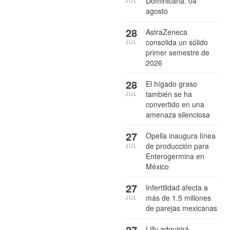
Dominicana: 04
agosto
28
AstraZeneca
consolida un sólido
JUL
primer semestre de
2026
28
El hígado graso
también se ha
JUL
convertido en una
amenaza silenciosa
27
Opella inaugura línea
de producción para
JUL
Enterogermina en
México
27
Infertilidad afecta a
más de 1.5 millones
JUL
de parejas mexicanas
27
Lilly adquirirá