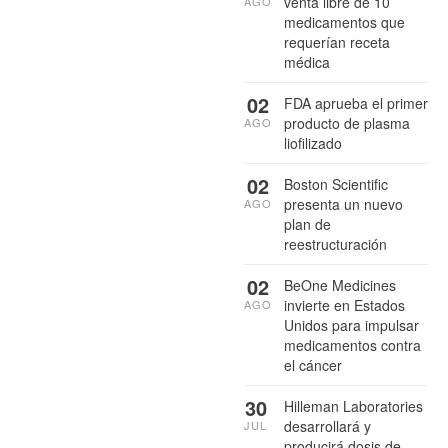
venta libre de 10
AGO
medicamentos que
requerían receta
médica
02
FDA aprueba el primer
producto de plasma
AGO
liofilizado
02
Boston Scientific
presenta un nuevo
AGO
plan de
reestructuración
02
BeOne Medicines
invierte en Estados
AGO
Unidos para impulsar
medicamentos contra
el cáncer
30
Hilleman Laboratories
desarrollará y
JUL
producirá dosis de