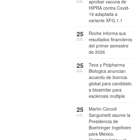
aprobar vacuna de
JUL
HIPRA contra Covid-
19 adaptada a
variante XFG.1.1
25
Roche informa sus
resultados financieros
JUL
del primer semestre
de 2026
25
Teva y Polpharma
Biologics anuncian
JUL
acuerdo de licencia
global para candidato
a biosimilar para
esclerosis múltiple
25
Martín Corcoll
Sanguinetti asume la
JUL
Presidencia de
Boehringer Ingelheim
para México,
Centroamérica y el