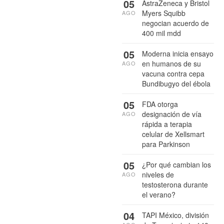
05
AstraZeneca y Bristol
Myers Squibb
AGO
negocian acuerdo de
400 mil mdd
05
Moderna inicia ensayo
en humanos de su
AGO
vacuna contra cepa
Bundibugyo del ébola
05
FDA otorga
designación de vía
AGO
rápida a terapia
celular de Xellsmart
para Parkinson
05
¿Por qué cambian los
niveles de
AGO
testosterona durante
el verano?
04
TAPI México, división