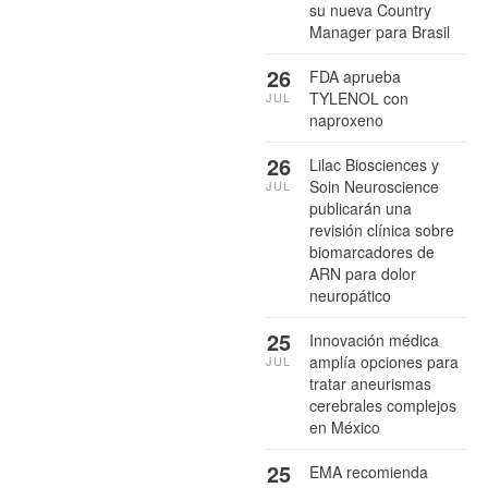
su nueva Country
Manager para Brasil
26
FDA aprueba
TYLENOL con
JUL
naproxeno
26
Lilac Biosciences y
Soin Neuroscience
JUL
publicarán una
revisión clínica sobre
biomarcadores de
ARN para dolor
neuropático
25
Innovación médica
amplía opciones para
JUL
tratar aneurismas
cerebrales complejos
en México
25
EMA recomienda