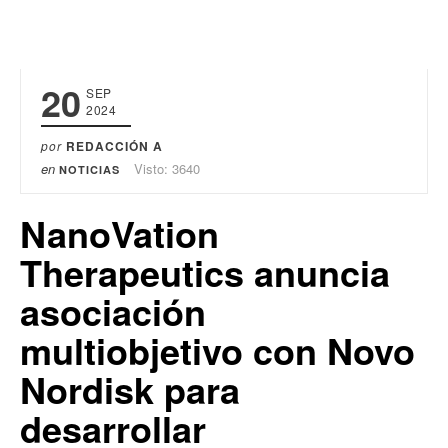
20
SEP
2024
por
REDACCIÓN A
en
Visto: 3640
NOTICIAS
NanoVation
Therapeutics anuncia
asociación
multiobjetivo con Novo
Nordisk para
desarrollar