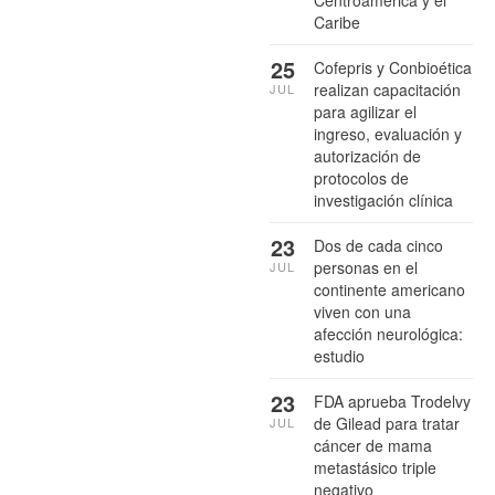
Caribe
25
Cofepris y Conbioética
realizan capacitación
JUL
para agilizar el
ingreso, evaluación y
autorización de
protocolos de
investigación clínica
23
Dos de cada cinco
personas en el
JUL
continente americano
viven con una
afección neurológica:
estudio
23
FDA aprueba Trodelvy
de Gilead para tratar
JUL
cáncer de mama
metastásico triple
negativo