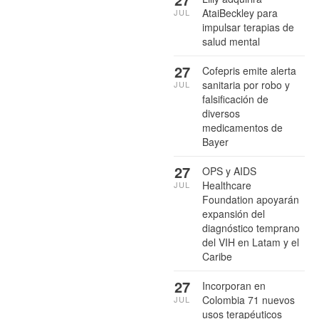
AtaiBeckley para
JUL
impulsar terapias de
salud mental
27
Cofepris emite alerta
sanitaria por robo y
JUL
falsificación de
diversos
medicamentos de
Bayer
27
OPS y AIDS
Healthcare
JUL
Foundation apoyarán
expansión del
diagnóstico temprano
del VIH en Latam y el
Caribe
27
Incorporan en
Colombia 71 nuevos
JUL
usos terapéuticos