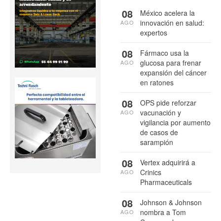
08
México acelera la
innovación en salud:
AGO
expertos
08
Fármaco usa la
glucosa para frenar
AGO
expansión del cáncer
en ratones
08
OPS pide reforzar
vacunación y
AGO
vigilancia por aumento
de casos de
sarampión
08
Vertex adquirirá a
Crinics
AGO
Pharmaceuticals
08
Johnson & Johnson
nombra a Tom
AGO