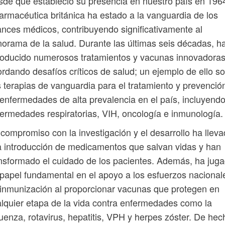
de que estableció su presencia en nuestro país en 196
farmacéutica británica ha estado a la vanguardia de los
nces médicos, contribuyendo significativamente al
orama de la salud. Durante las últimas seis décadas, h
roducido numerosos tratamientos y vacunas innovadoras
rdando desafíos críticos de salud; un ejemplo de ello s
 terapias de vanguardia para el tratamiento y prevenció
enfermedades de alta prevalencia en el país, incluyend
ermedades respiratorias, VIH, oncología e inmunología.
compromiso con la investigación y el desarrollo ha llev
a introducción de medicamentos que salvan vidas y han
nsformado el cuidado de los pacientes. Además, ha jug
papel fundamental en el apoyo a los esfuerzos nacional
inmunización al proporcionar vacunas que protegen en
lquier etapa de la vida contra enfermedades como la
luenza, rotavirus, hepatitis, VPH y herpes zóster. De hec