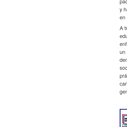
pac
y h
en 
A t
edu
enf
un 
dem
soc
prá
car
ge