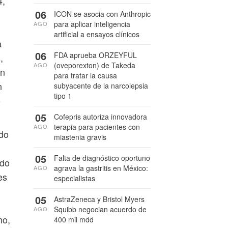
4,
06
ICON se asocia con Anthropic
para aplicar inteligencia
AGO
artificial a ensayos clínicos
a
06
FDA aprueba ORZEYFUL
,
(oveporexton) de Takeda
AGO
on
para tratar la causa
n
subyacente de la narcolepsia
tipo 1
o
05
Cofepris autoriza innovadora
terapia para pacientes con
AGO
ado
miastenia gravis
05
Falta de diagnóstico oportuno
ado
agrava la gastritis en México:
AGO
es
especialistas
05
AstraZeneca y Bristol Myers
Squibb negocian acuerdo de
AGO
ho,
400 mil mdd