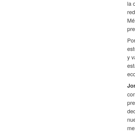
la 
red
Méx
pre
Por
est
y v
est
eco
Jo
com
pre
ded
nue
mex