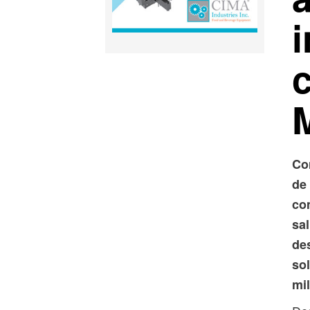
Co
de
co
sal
de
so
mi