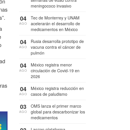
semanas de edad contra
ión
meningococo invasivo
onas
s”.
04
Tec de Monterrey y UNAM
acelerarán el desarrollo de
AGO
a
medicamentos en México
e
04
Rusia desarrolla prototipo de
o
vacuna contra el cáncer de
AGO
pulmón
dad
04
México registra menor
circulación de Covid-19 en
AGO
2026
uras
04
México registra reducción en
casos de paludismo
AGO
03
OMS lanza el primer marco
global para descarbonizar los
AGO
medicamentos
03
Lanzan plataforma