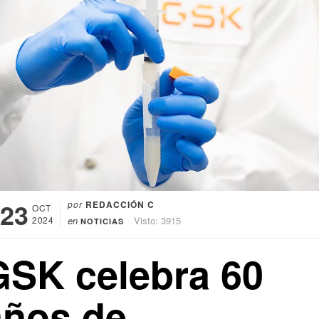
23
por
REDACCIÓN C
OCT
2024
en
Visto: 3915
NOTICIAS
GSK celebra 60
años de