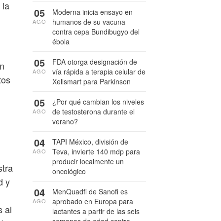
 la
05
Moderna inicia ensayo en
humanos de su vacuna
AGO
contra cepa Bundibugyo del
ébola
05
FDA otorga designación de
en
vía rápida a terapia celular de
AGO
tos
Xellsmart para Parkinson
05
¿Por qué cambian los niveles
de testosterona durante el
AGO
verano?
04
TAPI México, división de
Teva, invierte 140 mdp para
AGO
producir localmente un
stra
oncológico
d y
04
MenQuadfi de Sanofi es
aprobado en Europa para
AGO
 al
lactantes a partir de las seis