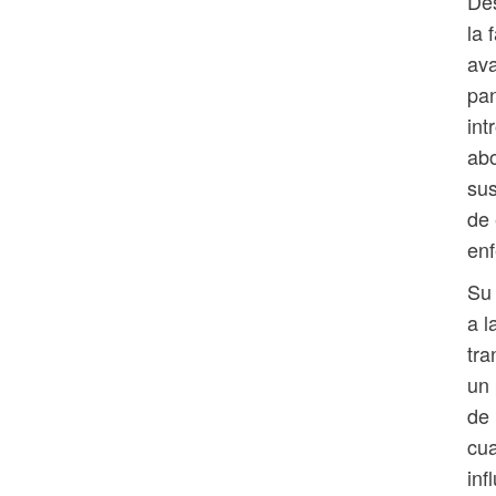
Des
la 
ava
pan
int
abo
sus
de 
enf
Su 
a l
tra
un 
de 
cua
inf