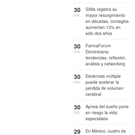
30
Sífilis registra su
mayor resurgimiento
JUL
en décadas, contagios
aumentan 13% en
sólo dos años
30
FarmaForum
Dominicana:
JUL
tendencias, reflexión,
análisis y networking
30
Esclerosis múltiple
puede acelerar la
JUL
pérdida de volumen
cerebral
30
Apnea del sueño pone
en riesgo la vida:
JUL
especialista
29
En México, cuatro de