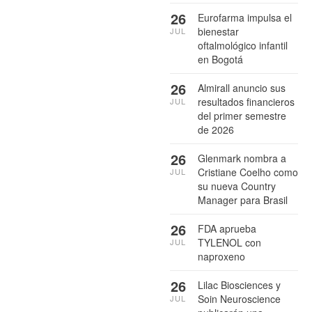
26
Eurofarma impulsa el
bienestar
JUL
oftalmológico infantil
en Bogotá
26
Almirall anuncio sus
resultados financieros
JUL
del primer semestre
de 2026
26
Glenmark nombra a
Cristiane Coelho como
JUL
su nueva Country
Manager para Brasil
26
FDA aprueba
TYLENOL con
JUL
naproxeno
26
Lilac Biosciences y
Soin Neuroscience
JUL