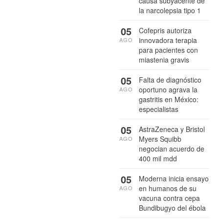
causa subyacente de
la narcolepsia tipo 1
05
Cofepris autoriza
innovadora terapia
AGO
para pacientes con
miastenia gravis
05
Falta de diagnóstico
oportuno agrava la
AGO
gastritis en México:
especialistas
05
AstraZeneca y Bristol
Myers Squibb
AGO
negocian acuerdo de
400 mil mdd
05
Moderna inicia ensayo
en humanos de su
AGO
vacuna contra cepa
Bundibugyo del ébola