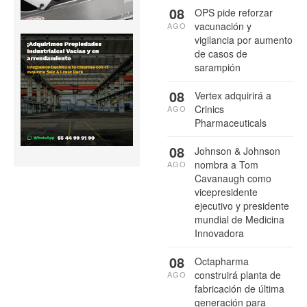
08
OPS pide reforzar
vacunación y
AGO
vigilancia por aumento
de casos de
sarampión
08
Vertex adquirirá a
Crinics
AGO
Pharmaceuticals
08
Johnson & Johnson
nombra a Tom
AGO
Cavanaugh como
vicepresidente
ejecutivo y presidente
mundial de Medicina
Innovadora
08
Octapharma
construirá planta de
AGO
fabricación de última
generación para