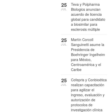
25
Teva y Polpharma
Biologics anuncian
JUL
acuerdo de licencia
global para candidato
a biosimilar para
esclerosis múltiple
25
Martín Corcoll
Sanguinetti asume la
JUL
Presidencia de
Boehringer Ingelheim
para México,
Centroamérica y el
Caribe
25
Cofepris y Conbioética
realizan capacitación
JUL
para agilizar el
ingreso, evaluación y
autorización de
protocolos de
investigación clínica