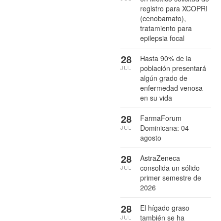
registro para XCOPRI
(cenobamato),
tratamiento para
epilepsia focal
28
Hasta 90% de la
población presentará
JUL
algún grado de
enfermedad venosa
en su vida
28
FarmaForum
Dominicana: 04
JUL
agosto
28
AstraZeneca
consolida un sólido
JUL
primer semestre de
2026
28
El hígado graso
también se ha
JUL