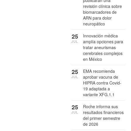
publicarán una
revisión clínica sobre
biomarcadores de
ARN para dolor
neuropático
25
Innovación médica
amplía opciones para
JUL
tratar aneurismas
cerebrales complejos
en México
25
EMA recomienda
aprobar vacuna de
JUL
HIPRA contra Covid-
19 adaptada a
variante XFG.1.1
25
Roche informa sus
resultados financieros
JUL
del primer semestre
de 2026