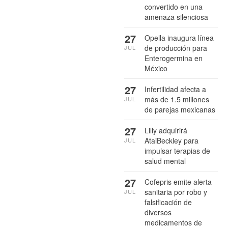
convertido en una
amenaza silenciosa
27
Opella inaugura línea
de producción para
JUL
Enterogermina en
México
27
Infertilidad afecta a
más de 1.5 millones
JUL
de parejas mexicanas
27
Lilly adquirirá
AtaiBeckley para
JUL
impulsar terapias de
salud mental
27
Cofepris emite alerta
sanitaria por robo y
JUL
falsificación de
diversos
medicamentos de