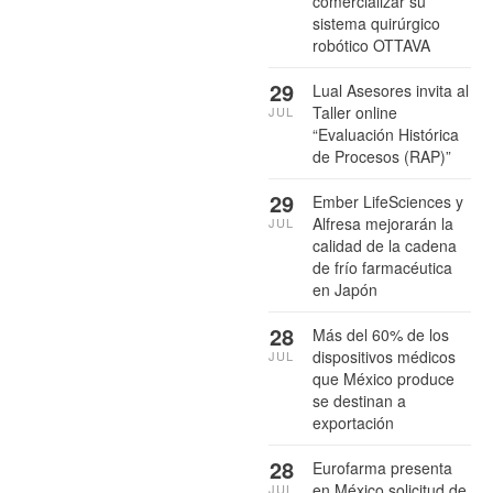
comercializar su
sistema quirúrgico
robótico OTTAVA
29
Lual Asesores invita al
Taller online
JUL
“Evaluación Histórica
de Procesos (RAP)”
29
Ember LifeSciences y
Alfresa mejorarán la
JUL
calidad de la cadena
de frío farmacéutica
en Japón
28
Más del 60% de los
dispositivos médicos
JUL
que México produce
se destinan a
exportación
28
Eurofarma presenta
en México solicitud de
JUL