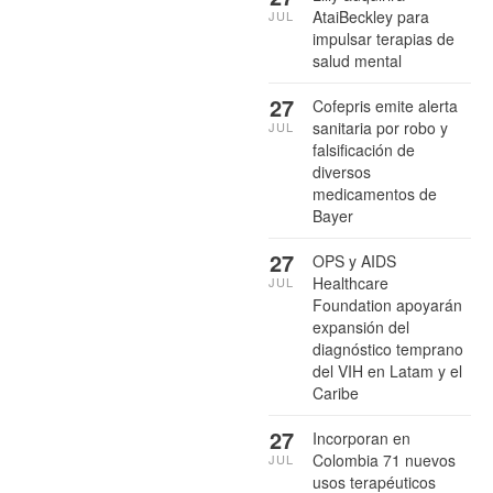
AtaiBeckley para
JUL
impulsar terapias de
salud mental
27
Cofepris emite alerta
sanitaria por robo y
JUL
falsificación de
diversos
medicamentos de
Bayer
27
OPS y AIDS
Healthcare
JUL
Foundation apoyarán
expansión del
diagnóstico temprano
del VIH en Latam y el
Caribe
27
Incorporan en
Colombia 71 nuevos
JUL
usos terapéuticos