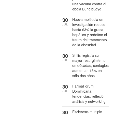
una vacuna contra el
ébola Bundibugyo
30
Nueva molécula en
investigación reduce
JUL
hasta 63% la grasa
hepática y redefine el
futuro del tratamiento
de la obesidad
30
Sífilis registra su
mayor resurgimiento
JUL
en décadas, contagios
aumentan 13% en
sólo dos años
30
FarmaForum
Dominicana:
JUL
tendencias, reflexión,
análisis y networking
30
Esclerosis múltiple