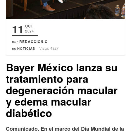
11
OCT
2024
por
REDACCIÓN C
en
Visto: 4327
NOTICIAS
Bayer México lanza su
tratamiento para
degeneración macular
y edema macular
diabético
Comunicado. En el marco del Día Mundial de la