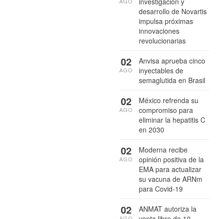
investigación y
AGO
desarrollo de Novartis
impulsa próximas
innovaciones
revolucionarias
02
Anvisa aprueba cinco
inyectables de
AGO
semaglutida en Brasil
02
México refrenda su
compromiso para
AGO
eliminar la hepatitis C
en 2030
02
Moderna recibe
opinión positiva de la
AGO
EMA para actualizar
su vacuna de ARNm
para Covid-19
02
ANMAT autoriza la
venta libre de 10
AGO