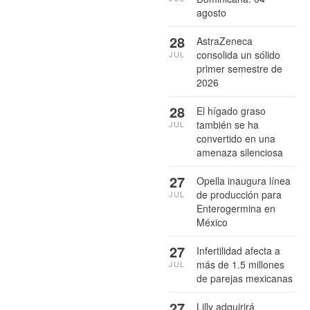
agosto
28
AstraZeneca
consolida un sólido
JUL
primer semestre de
2026
28
El hígado graso
también se ha
JUL
convertido en una
amenaza silenciosa
27
Opella inaugura línea
de producción para
JUL
Enterogermina en
México
27
Infertilidad afecta a
más de 1.5 millones
JUL
de parejas mexicanas
27
Lilly adquirirá