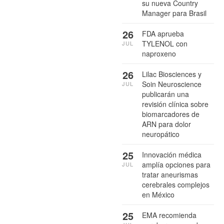
su nueva Country
Manager para Brasil
26
FDA aprueba
TYLENOL con
JUL
naproxeno
26
Lilac Biosciences y
Soin Neuroscience
JUL
publicarán una
revisión clínica sobre
biomarcadores de
ARN para dolor
neuropático
25
Innovación médica
amplía opciones para
JUL
tratar aneurismas
cerebrales complejos
en México
25
EMA recomienda