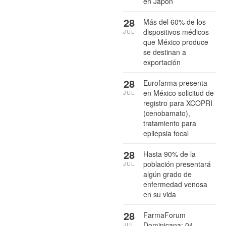
en Japón
28
Más del 60% de los
dispositivos médicos
JUL
que México produce
se destinan a
exportación
28
Eurofarma presenta
en México solicitud de
JUL
registro para XCOPRI
(cenobamato),
tratamiento para
epilepsia focal
28
Hasta 90% de la
población presentará
JUL
algún grado de
enfermedad venosa
en su vida
28
FarmaForum
Dominicana: 04
JUL