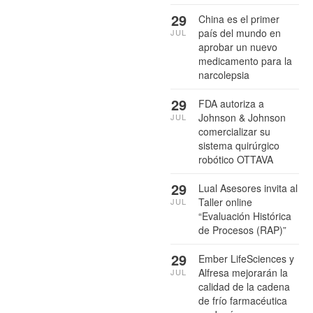
29
China es el primer
país del mundo en
JUL
aprobar un nuevo
medicamento para la
narcolepsia
29
FDA autoriza a
Johnson & Johnson
JUL
comercializar su
sistema quirúrgico
robótico OTTAVA
29
Lual Asesores invita al
Taller online
JUL
“Evaluación Histórica
de Procesos (RAP)”
29
Ember LifeSciences y
Alfresa mejorarán la
JUL
calidad de la cadena
de frío farmacéutica