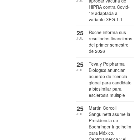
aprobar vacuna de
JUL
HIPRA contra Covid-
19 adaptada a
variante XFG.1.1
25
Roche informa sus
resultados financieros
JUL
del primer semestre
de 2026
25
Teva y Polpharma
Biologics anuncian
JUL
acuerdo de licencia
global para candidato
a biosimilar para
esclerosis múltiple
25
Martín Corcoll
Sanguinetti asume la
JUL
Presidencia de
Boehringer Ingelheim
para México,
Centroamérica y el