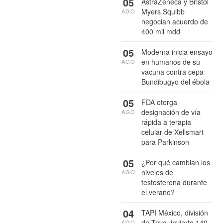
05
AstraZeneca y Bristol
Myers Squibb
AGO
negocian acuerdo de
400 mil mdd
05
Moderna inicia ensayo
en humanos de su
AGO
vacuna contra cepa
Bundibugyo del ébola
05
FDA otorga
designación de vía
AGO
rápida a terapia
celular de Xellsmart
para Parkinson
05
¿Por qué cambian los
niveles de
AGO
testosterona durante
el verano?
04
TAPI México, división
de Teva, invierte 140
AGO