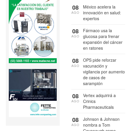
08
México acelera la
innovación en salud:
AGO
expertos
08
Fármaco usa la
glucosa para frenar
AGO
expansión del cáncer
en ratones
08
OPS pide reforzar
vacunación y
AGO
vigilancia por aumento
de casos de
sarampión
08
Vertex adquirirá a
Crinics
AGO
Pharmaceuticals
08
Johnson & Johnson
nombra a Tom
AGO
Cavanaugh como