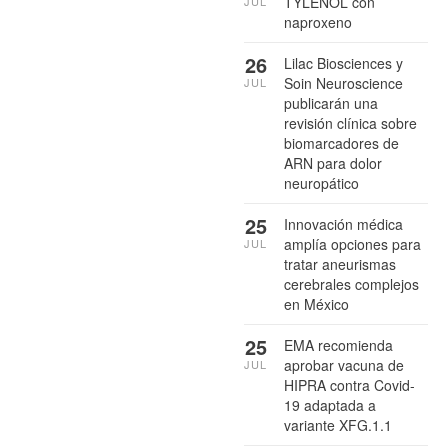
TYLENOL con
JUL
naproxeno
26
Lilac Biosciences y
Soin Neuroscience
JUL
publicarán una
revisión clínica sobre
biomarcadores de
ARN para dolor
neuropático
25
Innovación médica
amplía opciones para
JUL
tratar aneurismas
cerebrales complejos
en México
25
EMA recomienda
aprobar vacuna de
JUL
HIPRA contra Covid-
19 adaptada a
variante XFG.1.1