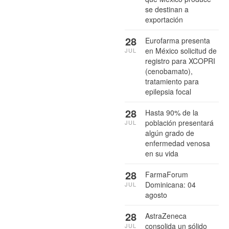
se destinan a
exportación
28
Eurofarma presenta
en México solicitud de
JUL
registro para XCOPRI
(cenobamato),
tratamiento para
epilepsia focal
28
Hasta 90% de la
población presentará
JUL
algún grado de
enfermedad venosa
en su vida
28
FarmaForum
Dominicana: 04
JUL
agosto
28
AstraZeneca
consolida un sólido
JUL