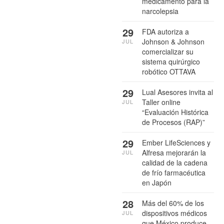
medicamento para la
narcolepsia
29
FDA autoriza a
Johnson & Johnson
JUL
comercializar su
sistema quirúrgico
robótico OTTAVA
29
Lual Asesores invita al
Taller online
JUL
“Evaluación Histórica
de Procesos (RAP)”
29
Ember LifeSciences y
Alfresa mejorarán la
JUL
calidad de la cadena
de frío farmacéutica
en Japón
28
Más del 60% de los
dispositivos médicos
JUL
que México produce