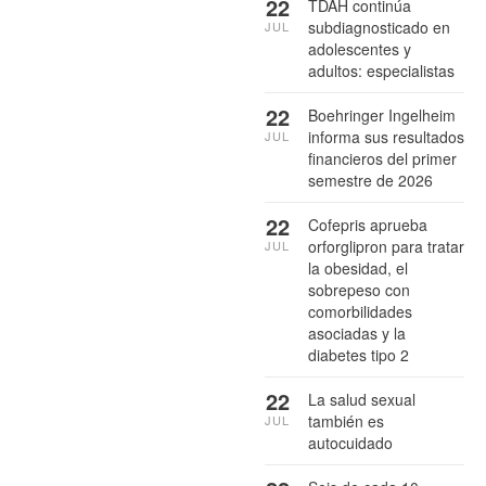
22
TDAH continúa
subdiagnosticado en
JUL
adolescentes y
adultos: especialistas
22
Boehringer Ingelheim
informa sus resultados
JUL
financieros del primer
semestre de 2026
22
Cofepris aprueba
orforglipron para tratar
JUL
la obesidad, el
sobrepeso con
comorbilidades
asociadas y la
diabetes tipo 2
22
La salud sexual
también es
JUL
autocuidado