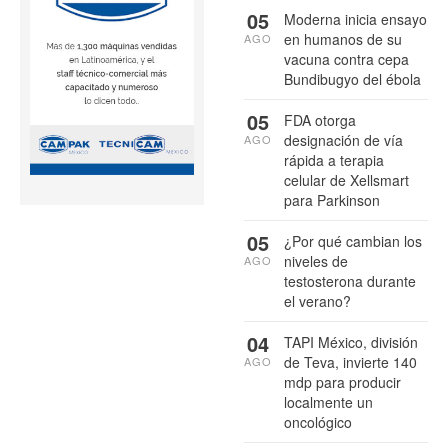
05
Moderna inicia ensayo
en humanos de su
AGO
vacuna contra cepa
Bundibugyo del ébola
05
FDA otorga
designación de vía
AGO
rápida a terapia
celular de Xellsmart
para Parkinson
05
¿Por qué cambian los
niveles de
AGO
testosterona durante
el verano?
04
TAPI México, división
de Teva, invierte 140
AGO
mdp para producir
localmente un
oncológico