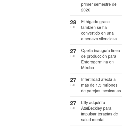
primer semestre de
2026
28
El hígado graso
también se ha
JUL
convertido en una
amenaza silenciosa
27
Opella inaugura línea
de producción para
JUL
Enterogermina en
México
27
Infertilidad afecta a
más de 1.5 millones
JUL
de parejas mexicanas
27
Lilly adquirirá
AtaiBeckley para
JUL
impulsar terapias de
salud mental