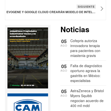
SIGUIENTE
EVOGENE Y GOOGLE CLOUD CREARÁN MODELO DE INTELIGENCIA ARTIFICIAL PARA DISEÑAR MOLÉCULAS PEQUEÑAS
Noticias
05
Cofepris autoriza
innovadora terapia
AGO
para pacientes con
miastenia gravis
05
Falta de diagnóstico
oportuno agrava la
AGO
gastritis en México:
especialistas
05
AstraZeneca y Bristol
Myers Squibb
AGO
negocian acuerdo de
400 mil mdd