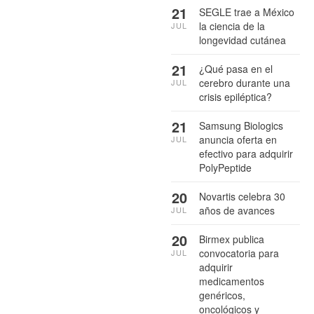
21
SEGLE trae a México
la ciencia de la
JUL
longevidad cutánea
21
¿Qué pasa en el
cerebro durante una
JUL
crisis epiléptica?
21
Samsung Biologics
anuncia oferta en
JUL
efectivo para adquirir
PolyPeptide
20
Novartis celebra 30
años de avances
JUL
20
Birmex publica
convocatoria para
JUL
adquirir
medicamentos
genéricos,
oncológicos y