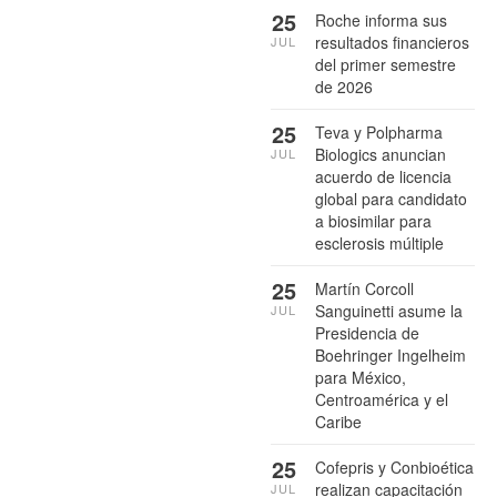
25
Roche informa sus
resultados financieros
JUL
del primer semestre
de 2026
25
Teva y Polpharma
Biologics anuncian
JUL
acuerdo de licencia
global para candidato
a biosimilar para
esclerosis múltiple
25
Martín Corcoll
Sanguinetti asume la
JUL
Presidencia de
Boehringer Ingelheim
para México,
Centroamérica y el
Caribe
25
Cofepris y Conbioética
realizan capacitación
JUL