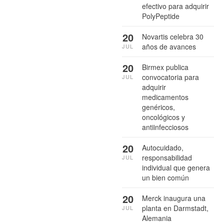
efectivo para adquirir
PolyPeptide
20
Novartis celebra 30
años de avances
JUL
20
Birmex publica
convocatoria para
JUL
adquirir
medicamentos
genéricos,
oncológicos y
antiinfecciosos
20
Autocuidado,
responsabilidad
JUL
individual que genera
un bien común
20
Merck inaugura una
planta en Darmstadt,
JUL
Alemania