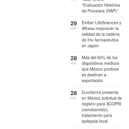
“Evaluación Histórica
de Procesos (RAP)”
29
Ember LifeSciences y
Alfresa mejorarán la
JUL
calidad de la cadena
de frío farmacéutica
en Japón
28
Más del 60% de los
dispositivos médicos
JUL
que México produce
se destinan a
exportación
28
Eurofarma presenta
en México solicitud de
JUL
registro para XCOPRI
(cenobamato),
tratamiento para
epilepsia focal