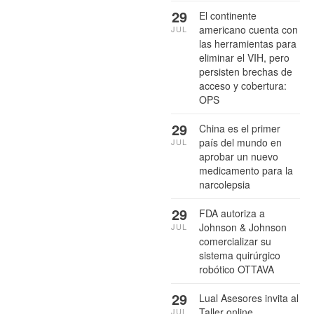
29
El continente
americano cuenta con
JUL
las herramientas para
eliminar el VIH, pero
persisten brechas de
acceso y cobertura:
OPS
29
China es el primer
país del mundo en
JUL
aprobar un nuevo
medicamento para la
narcolepsia
29
FDA autoriza a
Johnson & Johnson
JUL
comercializar su
sistema quirúrgico
robótico OTTAVA
29
Lual Asesores invita al
Taller online
JUL