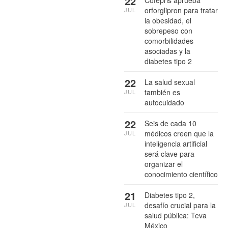
22
Cofepris aprueba
orforglipron para tratar
JUL
la obesidad, el
sobrepeso con
comorbilidades
asociadas y la
diabetes tipo 2
22
La salud sexual
también es
JUL
autocuidado
22
Seis de cada 10
médicos creen que la
JUL
inteligencia artificial
será clave para
organizar el
conocimiento científico
21
Diabetes tipo 2,
desafío crucial para la
JUL
salud pública: Teva
México