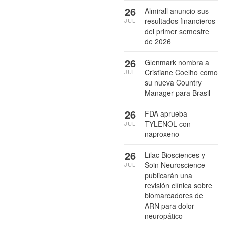
26
Almirall anuncio sus
resultados financieros
JUL
del primer semestre
de 2026
26
Glenmark nombra a
Cristiane Coelho como
JUL
su nueva Country
Manager para Brasil
26
FDA aprueba
TYLENOL con
JUL
naproxeno
26
Lilac Biosciences y
Soin Neuroscience
JUL
publicarán una
revisión clínica sobre
biomarcadores de
ARN para dolor
neuropático