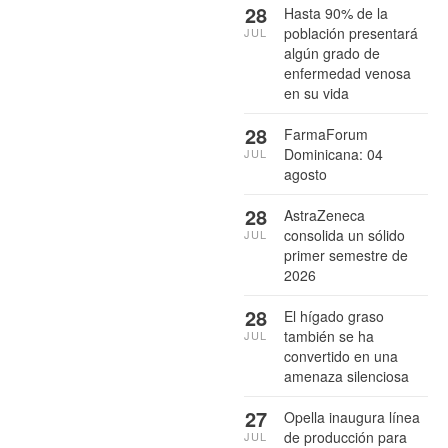
28
Hasta 90% de la
población presentará
JUL
algún grado de
enfermedad venosa
en su vida
28
FarmaForum
Dominicana: 04
JUL
agosto
28
AstraZeneca
consolida un sólido
JUL
primer semestre de
2026
28
El hígado graso
también se ha
JUL
convertido en una
amenaza silenciosa
27
Opella inaugura línea
de producción para
JUL