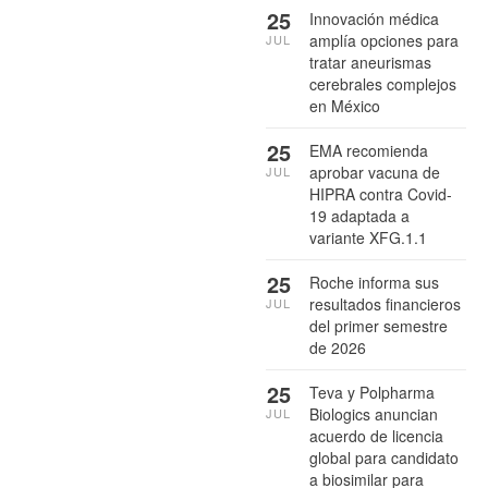
25
Innovación médica
amplía opciones para
JUL
tratar aneurismas
cerebrales complejos
en México
25
EMA recomienda
aprobar vacuna de
JUL
HIPRA contra Covid-
19 adaptada a
variante XFG.1.1
25
Roche informa sus
resultados financieros
JUL
del primer semestre
de 2026
25
Teva y Polpharma
Biologics anuncian
JUL
acuerdo de licencia
global para candidato
a biosimilar para