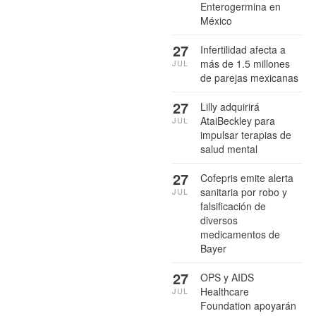
Enterogermina en
México
27
Infertilidad afecta a
más de 1.5 millones
JUL
de parejas mexicanas
27
Lilly adquirirá
AtaiBeckley para
JUL
impulsar terapias de
salud mental
27
Cofepris emite alerta
sanitaria por robo y
JUL
falsificación de
diversos
medicamentos de
Bayer
27
OPS y AIDS
Healthcare
JUL
Foundation apoyarán