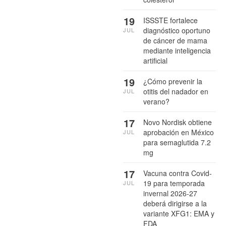
19
ISSSTE fortalece
diagnóstico oportuno
JUL
de cáncer de mama
mediante inteligencia
artificial
19
¿Cómo prevenir la
otitis del nadador en
JUL
verano?
17
Novo Nordisk obtiene
aprobación en México
JUL
para semaglutida 7.2
mg
17
Vacuna contra Covid-
19 para temporada
JUL
invernal 2026-27
deberá dirigirse a la
variante XFG1: EMA y
FDA