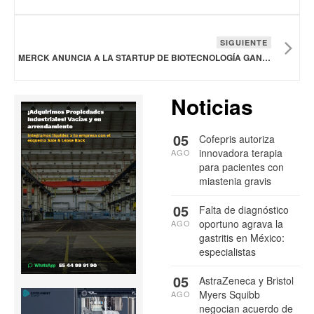
SIGUIENTE
MERCK ANUNCIA A LA STARTUP DE BIOTECNOLOGÍA GANADORA DE LA BECA ADVANCE BIOTECH DE AMÉRICA DEL NORTE 2025
Noticias
05
Cofepris autoriza
innovadora terapia
AGO
para pacientes con
miastenia gravis
05
Falta de diagnóstico
oportuno agrava la
AGO
gastritis en México:
especialistas
05
AstraZeneca y Bristol
Myers Squibb
AGO
negocian acuerdo de