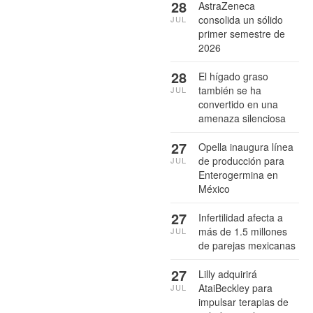
28
AstraZeneca
consolida un sólido
JUL
primer semestre de
2026
28
El hígado graso
también se ha
JUL
convertido en una
amenaza silenciosa
27
Opella inaugura línea
de producción para
JUL
Enterogermina en
México
27
Infertilidad afecta a
más de 1.5 millones
JUL
de parejas mexicanas
27
Lilly adquirirá
AtaiBeckley para
JUL
impulsar terapias de