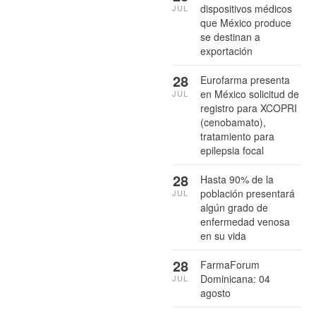
dispositivos médicos
JUL
que México produce
se destinan a
exportación
28
Eurofarma presenta
en México solicitud de
JUL
registro para XCOPRI
(cenobamato),
tratamiento para
epilepsia focal
28
Hasta 90% de la
población presentará
JUL
algún grado de
enfermedad venosa
en su vida
28
FarmaForum
Dominicana: 04
JUL
agosto