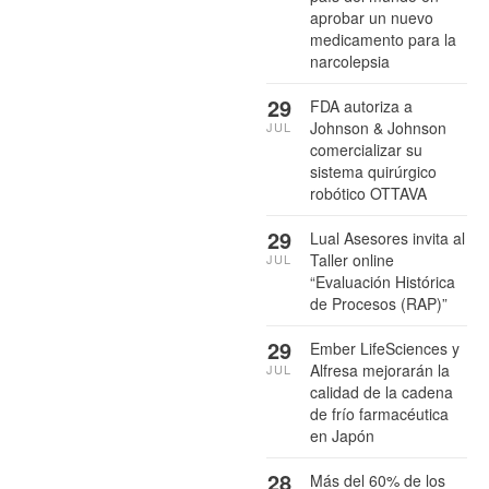
aprobar un nuevo
medicamento para la
narcolepsia
29
FDA autoriza a
Johnson & Johnson
JUL
comercializar su
sistema quirúrgico
robótico OTTAVA
29
Lual Asesores invita al
Taller online
JUL
“Evaluación Histórica
de Procesos (RAP)”
29
Ember LifeSciences y
Alfresa mejorarán la
JUL
calidad de la cadena
de frío farmacéutica
en Japón
28
Más del 60% de los