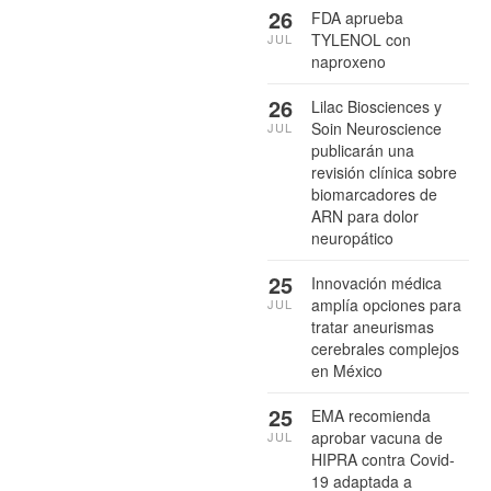
26
FDA aprueba
TYLENOL con
JUL
naproxeno
26
Lilac Biosciences y
Soin Neuroscience
JUL
publicarán una
revisión clínica sobre
biomarcadores de
ARN para dolor
neuropático
25
Innovación médica
amplía opciones para
JUL
tratar aneurismas
cerebrales complejos
en México
25
EMA recomienda
aprobar vacuna de
JUL
HIPRA contra Covid-
19 adaptada a