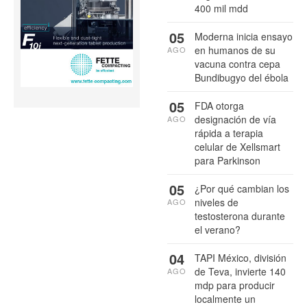
400 mil mdd
05
Moderna inicia ensayo
en humanos de su
AGO
vacuna contra cepa
Bundibugyo del ébola
05
FDA otorga
designación de vía
AGO
rápida a terapia
celular de Xellsmart
para Parkinson
05
¿Por qué cambian los
niveles de
AGO
testosterona durante
el verano?
04
TAPI México, división
de Teva, invierte 140
AGO
mdp para producir
localmente un