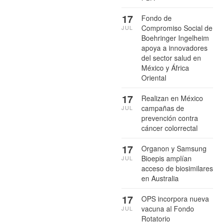
17
Fondo de
Compromiso Social de
JUL
Boehringer Ingelheim
apoya a innovadores
del sector salud en
México y África
Oriental
17
Realizan en México
campañas de
JUL
prevención contra
cáncer colorrectal
17
Organon y Samsung
Bioepis amplían
JUL
acceso de biosimilares
en Australia
17
OPS incorpora nueva
vacuna al Fondo
JUL
Rotatorio