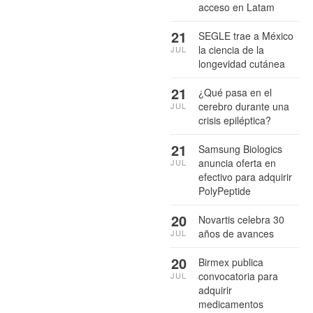
acceso en Latam
21
SEGLE trae a México
la ciencia de la
JUL
longevidad cutánea
21
¿Qué pasa en el
cerebro durante una
JUL
crisis epiléptica?
21
Samsung Biologics
anuncia oferta en
JUL
efectivo para adquirir
PolyPeptide
20
Novartis celebra 30
años de avances
JUL
20
Birmex publica
convocatoria para
JUL
adquirir
medicamentos