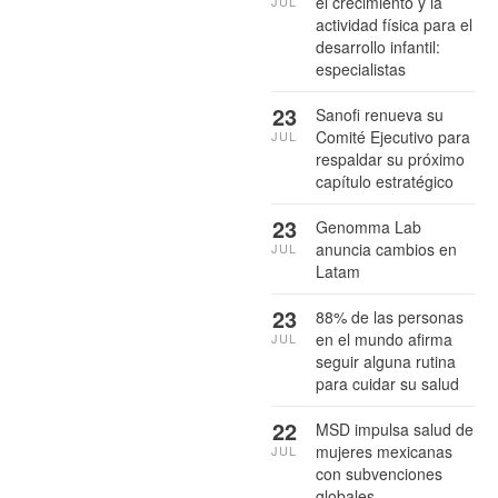
el crecimiento y la
JUL
actividad física para el
desarrollo infantil:
especialistas
23
Sanofi renueva su
Comité Ejecutivo para
JUL
respaldar su próximo
capítulo estratégico
23
Genomma Lab
anuncia cambios en
JUL
Latam
23
88% de las personas
en el mundo afirma
JUL
seguir alguna rutina
para cuidar su salud
22
MSD impulsa salud de
mujeres mexicanas
JUL
con subvenciones
globales