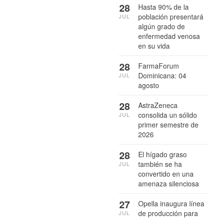
28
Hasta 90% de la
población presentará
JUL
algún grado de
enfermedad venosa
en su vida
28
FarmaForum
Dominicana: 04
JUL
agosto
28
AstraZeneca
consolida un sólido
JUL
primer semestre de
2026
28
El hígado graso
también se ha
JUL
convertido en una
amenaza silenciosa
27
Opella inaugura línea
de producción para
JUL