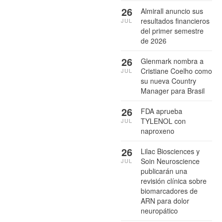
26
Almirall anuncio sus
resultados financieros
JUL
del primer semestre
de 2026
26
Glenmark nombra a
Cristiane Coelho como
JUL
su nueva Country
Manager para Brasil
26
FDA aprueba
TYLENOL con
JUL
naproxeno
26
Lilac Biosciences y
Soin Neuroscience
JUL
publicarán una
revisión clínica sobre
biomarcadores de
ARN para dolor
neuropático