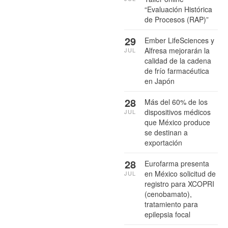
“Evaluación Histórica
de Procesos (RAP)”
29
Ember LifeSciences y
Alfresa mejorarán la
JUL
calidad de la cadena
de frío farmacéutica
en Japón
28
Más del 60% de los
dispositivos médicos
JUL
que México produce
se destinan a
exportación
28
Eurofarma presenta
en México solicitud de
JUL
registro para XCOPRI
(cenobamato),
tratamiento para
epilepsia focal