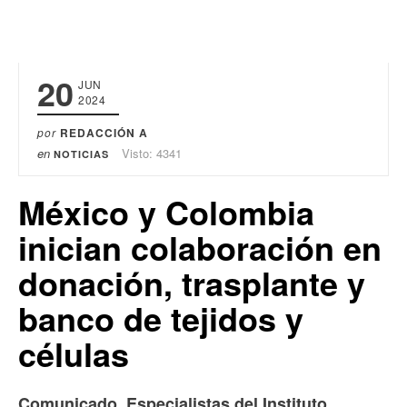
20
JUN
2024
por
REDACCIÓN A
en
Visto: 4341
NOTICIAS
México y Colombia
inician colaboración en
donación, trasplante y
banco de tejidos y
células
Comunicado. Especialistas del Instituto