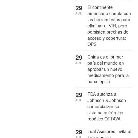
29
El continente
americano cuenta con
JUL
las herramientas para
eliminar el VIH, pero
persisten brechas de
acceso y cobertura:
OPS
29
China es el primer
país del mundo en
JUL
aprobar un nuevo
medicamento para la
narcolepsia
29
FDA autoriza a
Johnson & Johnson
JUL
comercializar su
sistema quirúrgico
robótico OTTAVA
29
Lual Asesores invita al
Taller online
JUL