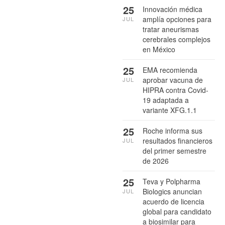
25
Innovación médica
amplía opciones para
JUL
tratar aneurismas
cerebrales complejos
en México
25
EMA recomienda
aprobar vacuna de
JUL
HIPRA contra Covid-
19 adaptada a
variante XFG.1.1
25
Roche informa sus
resultados financieros
JUL
del primer semestre
de 2026
25
Teva y Polpharma
Biologics anuncian
JUL
acuerdo de licencia
global para candidato
a biosimilar para