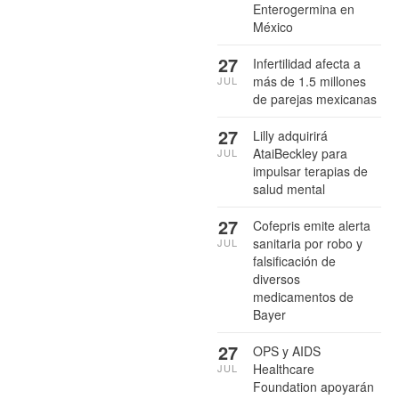
Enterogermina en
México
27
Infertilidad afecta a
más de 1.5 millones
JUL
de parejas mexicanas
27
Lilly adquirirá
AtaiBeckley para
JUL
impulsar terapias de
salud mental
27
Cofepris emite alerta
sanitaria por robo y
JUL
falsificación de
diversos
medicamentos de
Bayer
27
OPS y AIDS
Healthcare
JUL
Foundation apoyarán