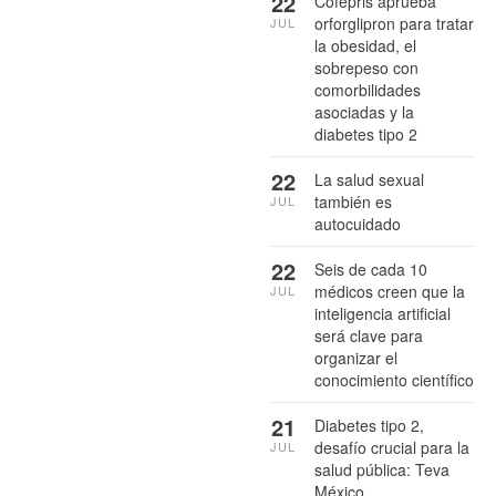
22
Cofepris aprueba
orforglipron para tratar
JUL
la obesidad, el
sobrepeso con
comorbilidades
asociadas y la
diabetes tipo 2
22
La salud sexual
también es
JUL
autocuidado
22
Seis de cada 10
médicos creen que la
JUL
inteligencia artificial
será clave para
organizar el
conocimiento científico
21
Diabetes tipo 2,
desafío crucial para la
JUL
salud pública: Teva
México