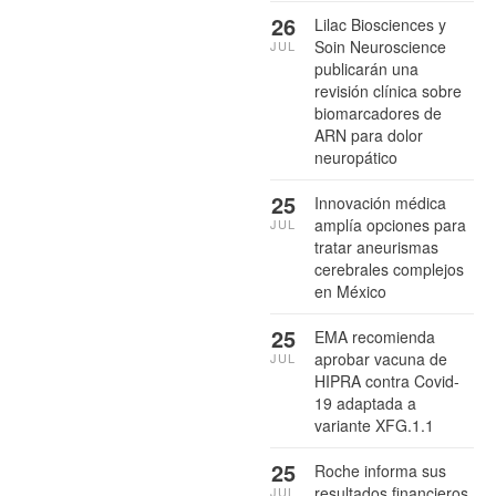
26
Lilac Biosciences y
Soin Neuroscience
JUL
publicarán una
revisión clínica sobre
biomarcadores de
ARN para dolor
neuropático
25
Innovación médica
amplía opciones para
JUL
tratar aneurismas
cerebrales complejos
en México
25
EMA recomienda
aprobar vacuna de
JUL
HIPRA contra Covid-
19 adaptada a
variante XFG.1.1
25
Roche informa sus
resultados financieros
JUL