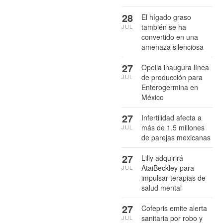
28
El hígado graso
también se ha
JUL
convertido en una
amenaza silenciosa
27
Opella inaugura línea
de producción para
JUL
Enterogermina en
México
27
Infertilidad afecta a
más de 1.5 millones
JUL
de parejas mexicanas
27
Lilly adquirirá
AtaiBeckley para
JUL
impulsar terapias de
salud mental
27
Cofepris emite alerta
sanitaria por robo y
JUL