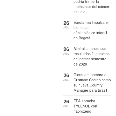
podría frenar la
metástasis del cáncer:
estudio
26
Eurofarma impulsa el
bienestar
JUL
oftalmológico infantil
en Bogotá
26
Almirall anuncio sus
resultados financieros
JUL
del primer semestre
de 2026
26
Glenmark nombra a
Cristiane Coelho como
JUL
su nueva Country
Manager para Brasil
26
FDA aprueba
TYLENOL con
JUL
naproxeno