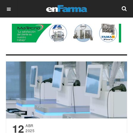
OFF CANVAS
12
ABR
2025