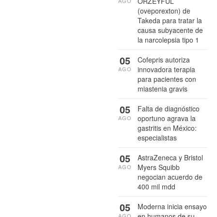
ORZEYFUL
AGO
(oveporexton) de
Takeda para tratar la
causa subyacente de
la narcolepsia tipo 1
05
Cofepris autoriza
innovadora terapia
AGO
para pacientes con
miastenia gravis
05
Falta de diagnóstico
oportuno agrava la
AGO
gastritis en México:
especialistas
05
AstraZeneca y Bristol
Myers Squibb
AGO
negocian acuerdo de
400 mil mdd
05
Moderna inicia ensayo
en humanos de su
AGO