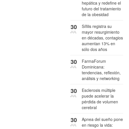
hepática y redefine el
futuro del tratamiento
de la obesidad
30
Sífilis registra su
mayor resurgimiento
JUL
en décadas, contagios
aumentan 13% en
sólo dos años
30
FarmaForum
Dominicana:
JUL
tendencias, reflexión,
análisis y networking
30
Esclerosis múltiple
puede acelerar la
JUL
pérdida de volumen
cerebral
30
Apnea del sueño pone
en riesgo la vida:
JUL