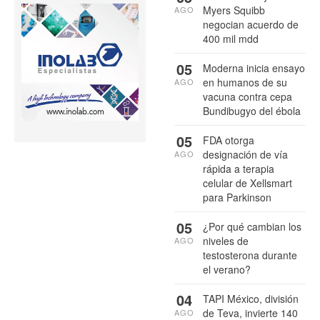
Myers Squibb
AGO
negocian acuerdo de
400 mil mdd
05
Moderna inicia ensayo
en humanos de su
AGO
vacuna contra cepa
Bundibugyo del ébola
05
FDA otorga
designación de vía
AGO
rápida a terapia
celular de Xellsmart
para Parkinson
05
¿Por qué cambian los
niveles de
AGO
testosterona durante
el verano?
04
TAPI México, división
de Teva, invierte 140
AGO