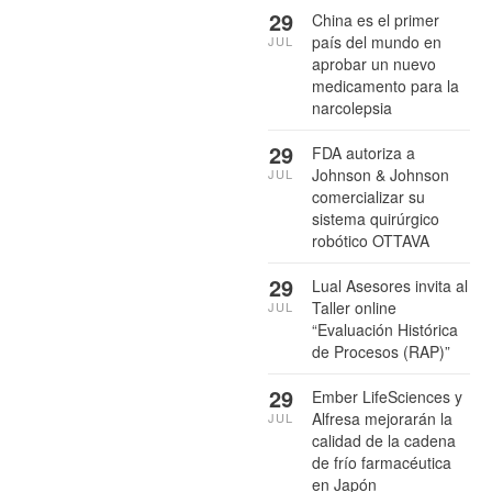
29
China es el primer
país del mundo en
JUL
aprobar un nuevo
medicamento para la
narcolepsia
29
FDA autoriza a
Johnson & Johnson
JUL
comercializar su
sistema quirúrgico
robótico OTTAVA
29
Lual Asesores invita al
Taller online
JUL
“Evaluación Histórica
de Procesos (RAP)”
29
Ember LifeSciences y
Alfresa mejorarán la
JUL
calidad de la cadena
de frío farmacéutica
en Japón