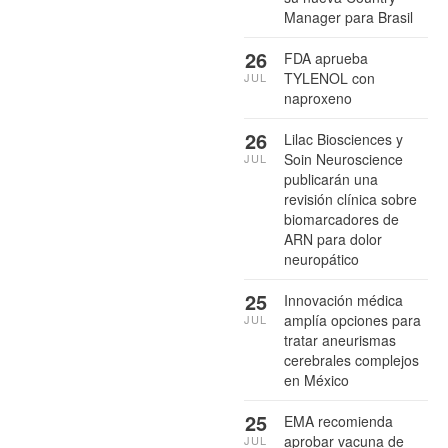
Manager para Brasil
26
FDA aprueba
TYLENOL con
JUL
naproxeno
26
Lilac Biosciences y
Soin Neuroscience
JUL
publicarán una
revisión clínica sobre
biomarcadores de
ARN para dolor
neuropático
25
Innovación médica
amplía opciones para
JUL
tratar aneurismas
cerebrales complejos
en México
25
EMA recomienda
aprobar vacuna de
JUL