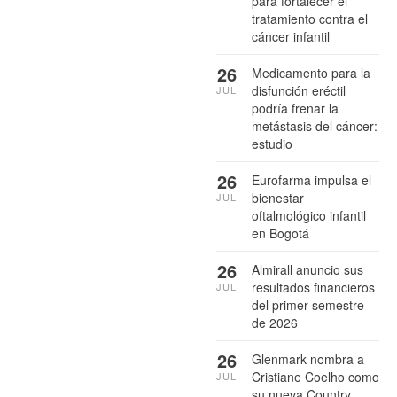
para fortalecer el
tratamiento contra el
cáncer infantil
26
Medicamento para la
disfunción eréctil
JUL
podría frenar la
metástasis del cáncer:
estudio
26
Eurofarma impulsa el
bienestar
JUL
oftalmológico infantil
en Bogotá
26
Almirall anuncio sus
resultados financieros
JUL
del primer semestre
de 2026
26
Glenmark nombra a
Cristiane Coelho como
JUL
su nueva Country