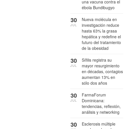
una vacuna contra el
ébola Bundibugyo
30
Nueva molécula en
investigación reduce
JUL
hasta 63% la grasa
hepática y redefine el
futuro del tratamiento
de la obesidad
30
Sífilis registra su
mayor resurgimiento
JUL
en décadas, contagios
aumentan 13% en
sólo dos años
30
FarmaForum
Dominicana:
JUL
tendencias, reflexión,
análisis y networking
30
Esclerosis múltiple