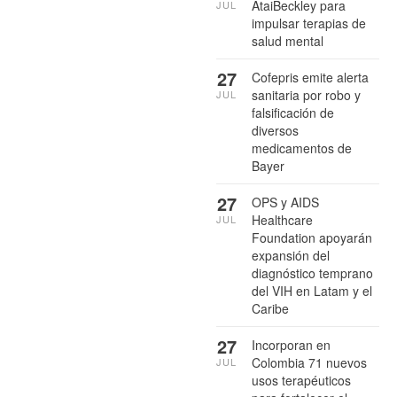
AtaiBeckley para
JUL
impulsar terapias de
salud mental
27
Cofepris emite alerta
sanitaria por robo y
JUL
falsificación de
diversos
medicamentos de
Bayer
27
OPS y AIDS
Healthcare
JUL
Foundation apoyarán
expansión del
diagnóstico temprano
del VIH en Latam y el
Caribe
27
Incorporan en
Colombia 71 nuevos
JUL
usos terapéuticos