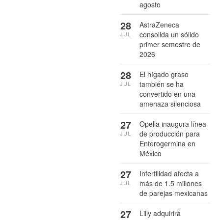
agosto
28
AstraZeneca
consolida un sólido
JUL
primer semestre de
2026
28
El hígado graso
también se ha
JUL
convertido en una
amenaza silenciosa
27
Opella inaugura línea
de producción para
JUL
Enterogermina en
México
27
Infertilidad afecta a
más de 1.5 millones
JUL
de parejas mexicanas
27
Lilly adquirirá