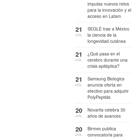
impulsa nuevos retos
para la innovación y el
acceso en Latam
21
SEGLE trae a México
la ciencia de la
JUL
longevidad cutánea
21
¿Qué pasa en el
cerebro durante una
JUL
crisis epiléptica?
21
Samsung Biologics
anuncia oferta en
JUL
efectivo para adquirir
PolyPeptide
20
Novartis celebra 30
años de avances
JUL
20
Birmex publica
convocatoria para
JUL