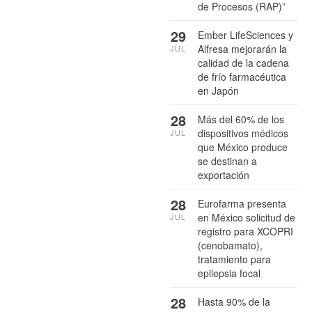
de Procesos (RAP)”
29
Ember LifeSciences y
Alfresa mejorarán la
JUL
calidad de la cadena
de frío farmacéutica
en Japón
28
Más del 60% de los
dispositivos médicos
JUL
que México produce
se destinan a
exportación
28
Eurofarma presenta
en México solicitud de
JUL
registro para XCOPRI
(cenobamato),
tratamiento para
epilepsia focal
28
Hasta 90% de la