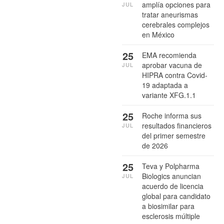
amplía opciones para
JUL
tratar aneurismas
cerebrales complejos
en México
25
EMA recomienda
aprobar vacuna de
JUL
HIPRA contra Covid-
19 adaptada a
variante XFG.1.1
25
Roche informa sus
resultados financieros
JUL
del primer semestre
de 2026
25
Teva y Polpharma
Biologics anuncian
JUL
acuerdo de licencia
global para candidato
a biosimilar para
esclerosis múltiple