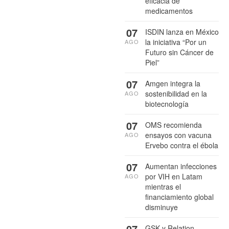
eficacia de
medicamentos
07
ISDIN lanza en México
la iniciativa “Por un
AGO
Futuro sin Cáncer de
Piel”
07
Amgen integra la
sostenibilidad en la
AGO
biotecnología
07
OMS recomienda
ensayos con vacuna
AGO
Ervebo contra el ébola
07
Aumentan infecciones
por VIH en Latam
AGO
mientras el
financiamiento global
disminuye
07
GSK y Relation