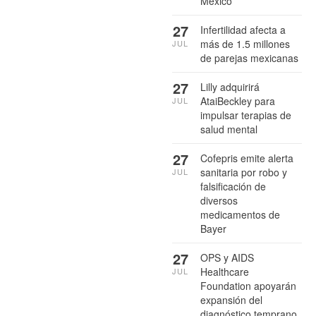
México
27
Infertilidad afecta a
más de 1.5 millones
JUL
de parejas mexicanas
27
Lilly adquirirá
AtaiBeckley para
JUL
impulsar terapias de
salud mental
27
Cofepris emite alerta
sanitaria por robo y
JUL
falsificación de
diversos
medicamentos de
Bayer
27
OPS y AIDS
Healthcare
JUL
Foundation apoyarán
expansión del
diagnóstico temprano