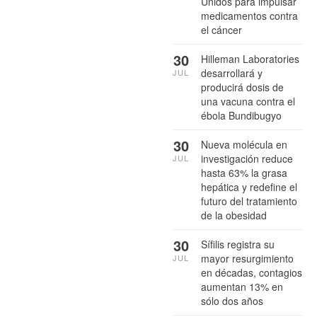
Unidos para impulsar
medicamentos contra
el cáncer
30
Hilleman Laboratories
desarrollará y
JUL
producirá dosis de
una vacuna contra el
ébola Bundibugyo
30
Nueva molécula en
investigación reduce
JUL
hasta 63% la grasa
hepática y redefine el
futuro del tratamiento
de la obesidad
30
Sífilis registra su
mayor resurgimiento
JUL
en décadas, contagios
aumentan 13% en
sólo dos años