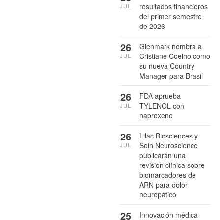
resultados financieros
JUL
del primer semestre
de 2026
26
Glenmark nombra a
Cristiane Coelho como
JUL
su nueva Country
Manager para Brasil
26
FDA aprueba
TYLENOL con
JUL
naproxeno
26
Lilac Biosciences y
Soin Neuroscience
JUL
publicarán una
revisión clínica sobre
biomarcadores de
ARN para dolor
neuropático
25
Innovación médica