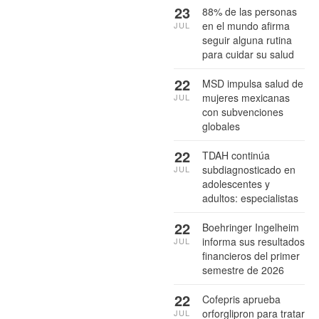
23
88% de las personas
en el mundo afirma
JUL
seguir alguna rutina
para cuidar su salud
22
MSD impulsa salud de
mujeres mexicanas
JUL
con subvenciones
globales
22
TDAH continúa
subdiagnosticado en
JUL
adolescentes y
adultos: especialistas
22
Boehringer Ingelheim
informa sus resultados
JUL
financieros del primer
semestre de 2026
22
Cofepris aprueba
orforglipron para tratar
JUL