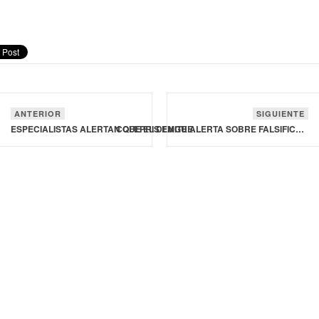
ANTERIOR
SIGUIENTE
ESPECIALISTAS ALERTAN QUE EL DENGUE SE HA DISPARADO A NIVELES HISTÓRICOS
COFEPRIS EMITE ALERTA SOBRE FALSIFICACIÓN DE HORMONA PARA EL CRECIMIENTO