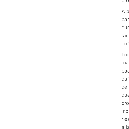
pre
A p
par
que
tam
por
Los
man
pac
dur
den
que
pr
ind
rie
a l