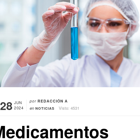
28
por
REDACCIÓN A
JUN
2024
en
Visto: 4531
NOTICIAS
Medicamentos