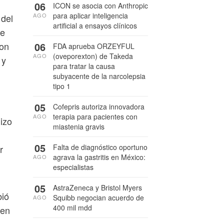
06
ICON se asocia con Anthropic
para aplicar inteligencia
AGO
 del
artificial a ensayos clínicos
se
06
ron
FDA aprueba ORZEYFUL
(oveporexton) de Takeda
AGO
 y
para tratar la causa
subyacente de la narcolepsia
tipo 1
05
Cofepris autoriza innovadora
terapia para pacientes con
AGO
izo
miastenia gravis
05
Falta de diagnóstico oportuno
r
agrava la gastritis en México:
AGO
especialistas
05
AstraZeneca y Bristol Myers
bió
Squibb negocian acuerdo de
AGO
400 mil mdd
 en