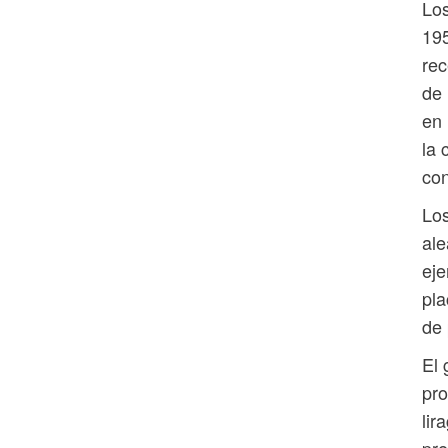
Los
195
rec
de 
en 
la 
con
Los
ale
eje
pla
de 
El 
pro
lir