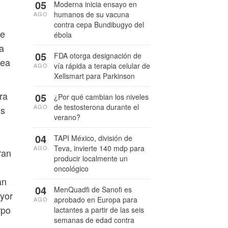
05
Moderna inicia ensayo en
humanos de su vacuna
AGO
contra cepa Bundibugyo del
le
ébola
a
05
FDA otorga designación de
sea
vía rápida a terapia celular de
AGO
Xellsmart para Parkinson
ra
05
¿Por qué cambian los niveles
de testosterona durante el
AGO
os
verano?
04
TAPI México, división de
Teva, invierte 140 mdp para
AGO
ran
producir localmente un
oncológico
an
04
MenQuadfi de Sanofi es
ayor
aprobado en Europa para
AGO
rpo
lactantes a partir de las seis
semanas de edad contra