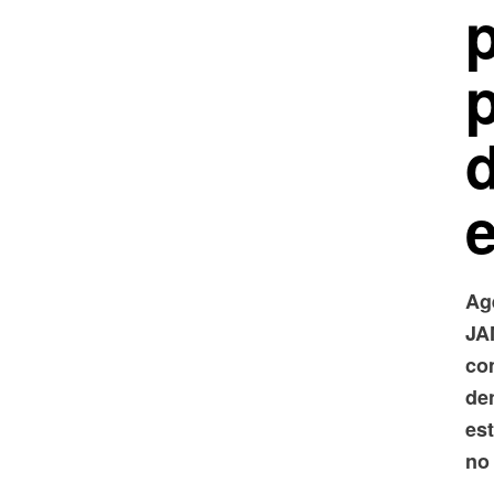
p
Ag
JA
co
de
es
no