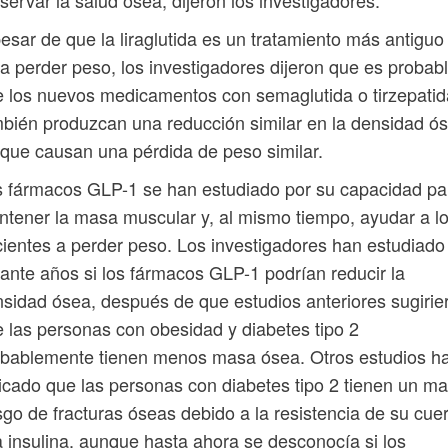
servar la salud ósea, dijeron los investigadores.
esar de que la liraglutida es un tratamiento más antiguo
a perder peso, los investigadores dijeron que es probab
 los nuevos medicamentos con semaglutida o tirzepatid
bién produzcan una reducción similar en la densidad ó
que causan una pérdida de peso similar.
 fármacos GLP-1 se han estudiado por su capacidad pa
tener la masa muscular y, al mismo tiempo, ayudar a l
ientes a perder peso. Los investigadores han estudiado
ante años si los fármacos GLP-1 podrían reducir la
sidad ósea, después de que estudios anteriores sugirie
 las personas con obesidad y diabetes tipo 2
obablemente tienen menos masa ósea. Otros estudios h
icado que las personas con diabetes tipo 2 tienen un m
sgo de fracturas óseas debido a la resistencia de su cue
a insulina, aunque hasta ahora se desconocía si los