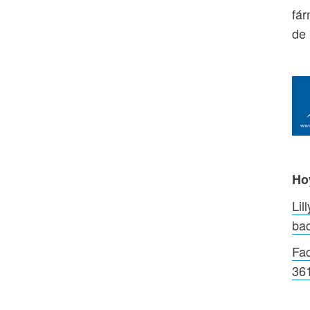
fá
de 
Ho
Lil
bac
Fac
361