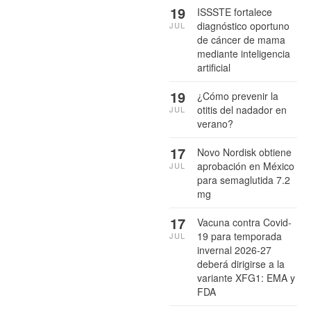
19
ISSSTE fortalece
diagnóstico oportuno
JUL
de cáncer de mama
mediante inteligencia
artificial
19
¿Cómo prevenir la
otitis del nadador en
JUL
verano?
17
Novo Nordisk obtiene
aprobación en México
JUL
para semaglutida 7.2
mg
17
Vacuna contra Covid-
19 para temporada
JUL
invernal 2026-27
deberá dirigirse a la
variante XFG1: EMA y
FDA