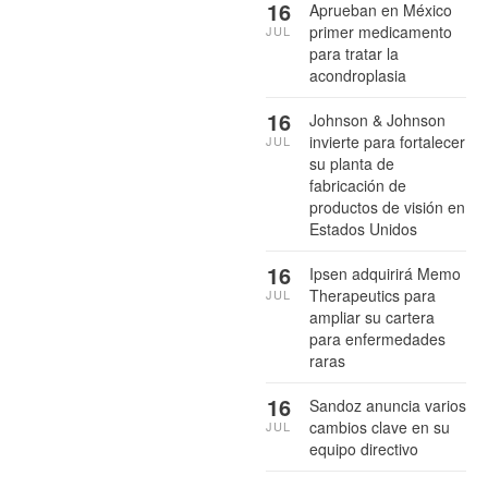
16
Aprueban en México
primer medicamento
JUL
para tratar la
acondroplasia
16
Johnson & Johnson
invierte para fortalecer
JUL
su planta de
fabricación de
productos de visión en
Estados Unidos
16
Ipsen adquirirá Memo
Therapeutics para
JUL
ampliar su cartera
para enfermedades
raras
16
Sandoz anuncia varios
cambios clave en su
JUL
equipo directivo