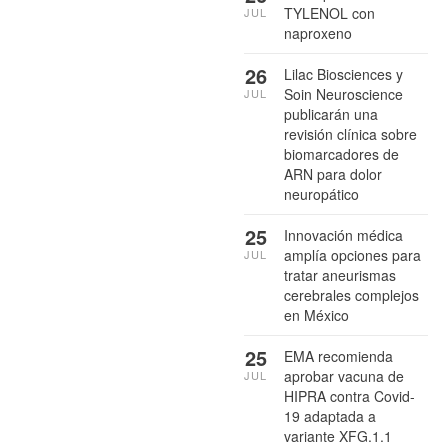
TYLENOL con
JUL
naproxeno
26
Lilac Biosciences y
Soin Neuroscience
JUL
publicarán una
revisión clínica sobre
biomarcadores de
ARN para dolor
neuropático
25
Innovación médica
amplía opciones para
JUL
tratar aneurismas
cerebrales complejos
en México
25
EMA recomienda
aprobar vacuna de
JUL
HIPRA contra Covid-
19 adaptada a
variante XFG.1.1