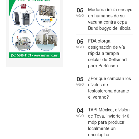
05
Moderna inicia ensayo
en humanos de su
AGO
vacuna contra cepa
Bundibugyo del ébola
05
FDA otorga
designación de vía
AGO
rápida a terapia
celular de Xellsmart
para Parkinson
05
¿Por qué cambian los
niveles de
AGO
testosterona durante
el verano?
04
TAPI México, división
de Teva, invierte 140
AGO
mdp para producir
localmente un
oncológico