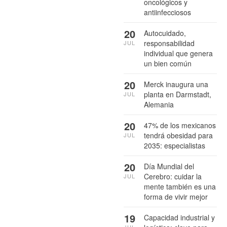
oncológicos y
antiinfecciosos
20
Autocuidado,
responsabilidad
JUL
individual que genera
un bien común
20
Merck inaugura una
planta en Darmstadt,
JUL
Alemania
20
47% de los mexicanos
tendrá obesidad para
JUL
2035: especialistas
20
Día Mundial del
Cerebro: cuidar la
JUL
mente también es una
forma de vivir mejor
19
Capacidad industrial y
JUL