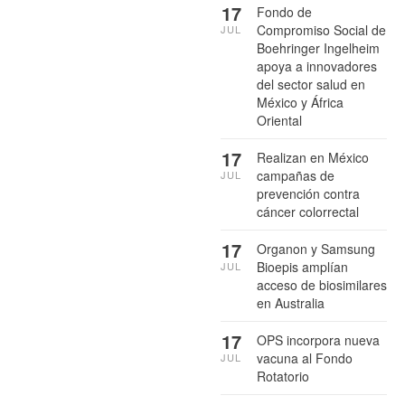
17
Fondo de
Compromiso Social de
JUL
Boehringer Ingelheim
apoya a innovadores
del sector salud en
México y África
Oriental
17
Realizan en México
campañas de
JUL
prevención contra
cáncer colorrectal
17
Organon y Samsung
Bioepis amplían
JUL
acceso de biosimilares
en Australia
17
OPS incorpora nueva
vacuna al Fondo
JUL
Rotatorio