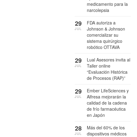
medicamento para la
narcolepsia
29
FDA autoriza a
Johnson & Johnson
JUL
comercializar su
sistema quirúrgico
robótico OTTAVA
29
Lual Asesores invita al
Taller online
JUL
“Evaluación Histórica
de Procesos (RAP)”
29
Ember LifeSciences y
Alfresa mejorarán la
JUL
calidad de la cadena
de frío farmacéutica
en Japón
28
Más del 60% de los
dispositivos médicos
JUL