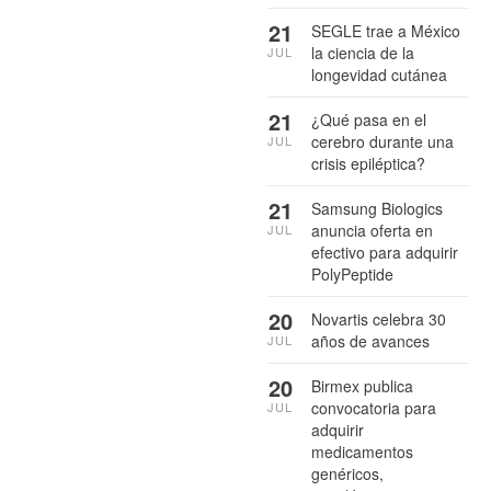
21
SEGLE trae a México
la ciencia de la
JUL
longevidad cutánea
21
¿Qué pasa en el
cerebro durante una
JUL
crisis epiléptica?
21
Samsung Biologics
anuncia oferta en
JUL
efectivo para adquirir
PolyPeptide
20
Novartis celebra 30
años de avances
JUL
20
Birmex publica
convocatoria para
JUL
adquirir
medicamentos
genéricos,