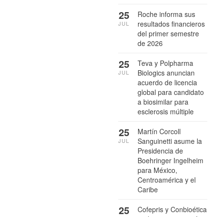
25
Roche informa sus
resultados financieros
JUL
del primer semestre
de 2026
25
Teva y Polpharma
Biologics anuncian
JUL
acuerdo de licencia
global para candidato
a biosimilar para
esclerosis múltiple
25
Martín Corcoll
Sanguinetti asume la
JUL
Presidencia de
Boehringer Ingelheim
para México,
Centroamérica y el
Caribe
25
Cofepris y Conbioética