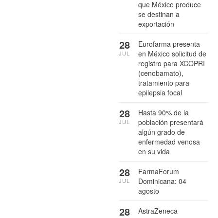
que México produce
se destinan a
exportación
28
Eurofarma presenta
en México solicitud de
JUL
registro para XCOPRI
(cenobamato),
tratamiento para
epilepsia focal
28
Hasta 90% de la
población presentará
JUL
algún grado de
enfermedad venosa
en su vida
28
FarmaForum
Dominicana: 04
JUL
agosto
28
AstraZeneca