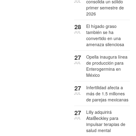
consolida un sólido
JUL
primer semestre de
2026
28
El hígado graso
también se ha
JUL
convertido en una
amenaza silenciosa
27
Opella inaugura línea
de producción para
JUL
Enterogermina en
México
27
Infertilidad afecta a
más de 1.5 millones
JUL
de parejas mexicanas
27
Lilly adquirirá
AtaiBeckley para
JUL
impulsar terapias de
salud mental