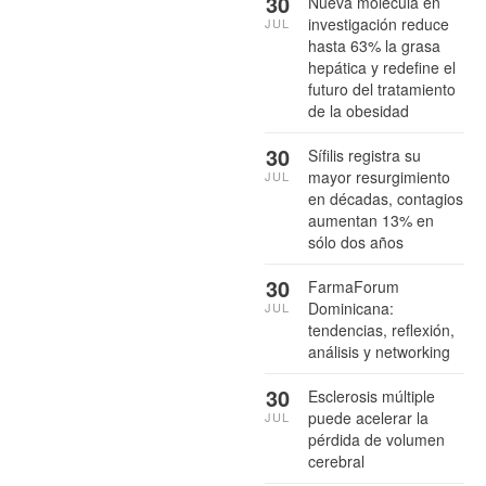
30
Nueva molécula en
investigación reduce
JUL
hasta 63% la grasa
hepática y redefine el
futuro del tratamiento
de la obesidad
30
Sífilis registra su
mayor resurgimiento
JUL
en décadas, contagios
aumentan 13% en
sólo dos años
30
FarmaForum
Dominicana:
JUL
tendencias, reflexión,
análisis y networking
30
Esclerosis múltiple
puede acelerar la
JUL
pérdida de volumen
cerebral