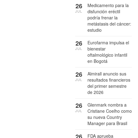
26
Medicamento para la
disfunción eréctil
JUL
podría frenar la
metástasis del cáncer:
estudio
26
Eurofarma impulsa el
bienestar
JUL
oftalmológico infantil
en Bogotá
26
Almirall anuncio sus
resultados financieros
JUL
del primer semestre
de 2026
26
Glenmark nombra a
Cristiane Coelho como
JUL
su nueva Country
Manager para Brasil
26
FDA aprueba