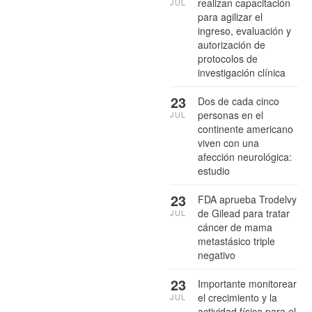
realizan capacitación
JUL
para agilizar el
ingreso, evaluación y
autorización de
protocolos de
investigación clínica
23
Dos de cada cinco
personas en el
JUL
continente americano
viven con una
afección neurológica:
estudio
23
FDA aprueba Trodelvy
de Gilead para tratar
JUL
cáncer de mama
metastásico triple
negativo
23
Importante monitorear
el crecimiento y la
JUL
actividad física para el