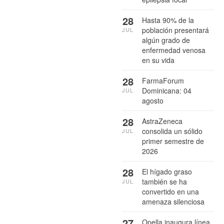
28
Hasta 90% de la
población presentará
JUL
algún grado de
enfermedad venosa
en su vida
28
FarmaForum
Dominicana: 04
JUL
agosto
28
AstraZeneca
consolida un sólido
JUL
primer semestre de
2026
28
El hígado graso
también se ha
JUL
convertido en una
amenaza silenciosa
27
Opella inaugura línea