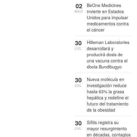
02
BeOne Medicines
invierte en Estados
AGO
Unidos para impulsar
medicamentos contra
el cáncer
30
Hilleman Laboratories
desarrollará y
JUL
producirá dosis de
una vacuna contra el
ébola Bundibugyo
30
Nueva molécula en
investigación reduce
JUL
hasta 63% la grasa
hepática y redefine el
futuro del tratamiento
de la obesidad
30
Sífilis registra su
mayor resurgimiento
JUL
en décadas, contagios