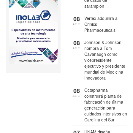
sarampión
08
Vertex adquirirá a
Crinics
AGO
Pharmaceuticals
08
Johnson & Johnson
nombra a Tom
AGO
Cavanaugh como
vicepresidente
ejecutivo y presidente
mundial de Medicina
Innovadora
08
Octapharma
construirá planta de
AGO
fabricación de última
generación para
cuidados intensivos en
Carolina del Sur
07
UNAM diseña