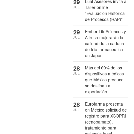
29
Lual Asesores invita al
Taller online
JUL
“Evaluación Histórica
de Procesos (RAP)”
29
Ember LifeSciences y
Alfresa mejorarán la
JUL
calidad de la cadena
de frío farmacéutica
en Japón
28
Más del 60% de los
dispositivos médicos
JUL
que México produce
se destinan a
exportación
28
Eurofarma presenta
en México solicitud de
JUL
registro para XCOPRI
(cenobamato),
tratamiento para
epilepsia focal