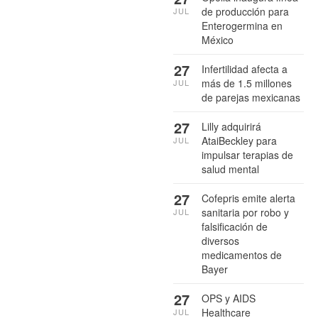
de producción para
JUL
Enterogermina en
México
27
Infertilidad afecta a
más de 1.5 millones
JUL
de parejas mexicanas
27
Lilly adquirirá
AtaiBeckley para
JUL
impulsar terapias de
salud mental
27
Cofepris emite alerta
sanitaria por robo y
JUL
falsificación de
diversos
medicamentos de
Bayer
27
OPS y AIDS
Healthcare
JUL