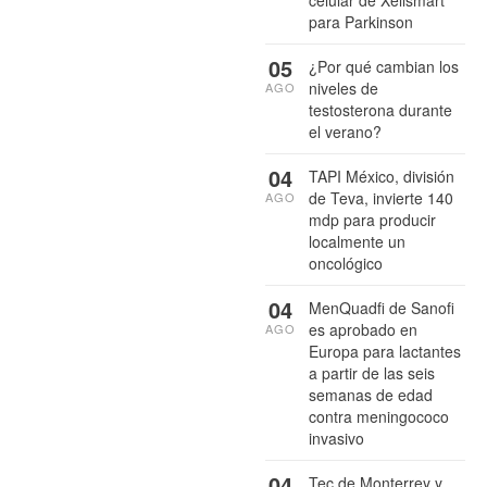
para Parkinson
05
¿Por qué cambian los
niveles de
AGO
testosterona durante
el verano?
04
TAPI México, división
de Teva, invierte 140
AGO
mdp para producir
localmente un
oncológico
04
MenQuadfi de Sanofi
es aprobado en
AGO
Europa para lactantes
a partir de las seis
semanas de edad
contra meningococo
invasivo
04
Tec de Monterrey y