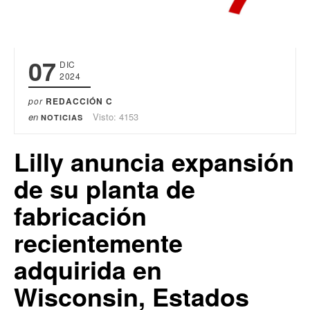
07
DIC
2024
por
REDACCIÓN C
en
Visto: 4153
NOTICIAS
Lilly anuncia expansión
de su planta de
fabricación
recientemente
adquirida en
Wisconsin, Estados