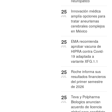
neuropático
25
Innovación médica
amplía opciones para
JUL
tratar aneurismas
cerebrales complejos
en México
25
EMA recomienda
aprobar vacuna de
JUL
HIPRA contra Covid-
19 adaptada a
variante XFG.1.1
25
Roche informa sus
resultados financieros
JUL
del primer semestre
de 2026
25
Teva y Polpharma
Biologics anuncian
JUL
acuerdo de licencia
global para candidato