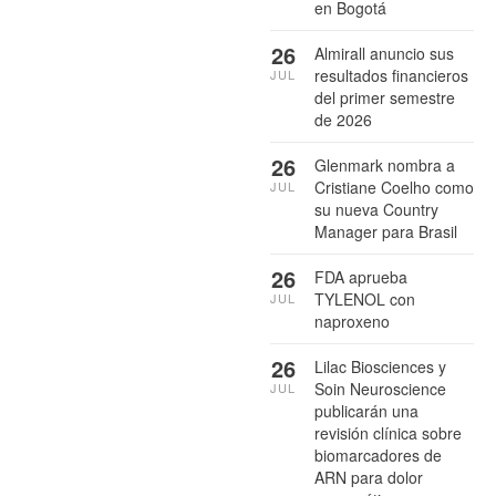
en Bogotá
26
Almirall anuncio sus
resultados financieros
JUL
del primer semestre
de 2026
26
Glenmark nombra a
Cristiane Coelho como
JUL
su nueva Country
Manager para Brasil
26
FDA aprueba
TYLENOL con
JUL
naproxeno
26
Lilac Biosciences y
Soin Neuroscience
JUL
publicarán una
revisión clínica sobre
biomarcadores de
ARN para dolor