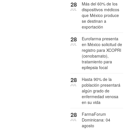
28
Más del 60% de los
dispositivos médicos
JUL
que México produce
se destinan a
exportación
28
Eurofarma presenta
en México solicitud de
JUL
registro para XCOPRI
(cenobamato),
tratamiento para
epilepsia focal
28
Hasta 90% de la
población presentará
JUL
algún grado de
enfermedad venosa
en su vida
28
FarmaForum
Dominicana: 04
JUL
agosto