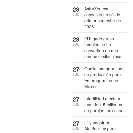
28
AstraZeneca
consolida un sólido
JUL
primer semestre de
2026
28
El hígado graso
también se ha
JUL
convertido en una
amenaza silenciosa
27
Opella inaugura línea
de producción para
JUL
Enterogermina en
México
27
Infertilidad afecta a
más de 1.5 millones
JUL
de parejas mexicanas
27
Lilly adquirirá
AtaiBeckley para
JUL