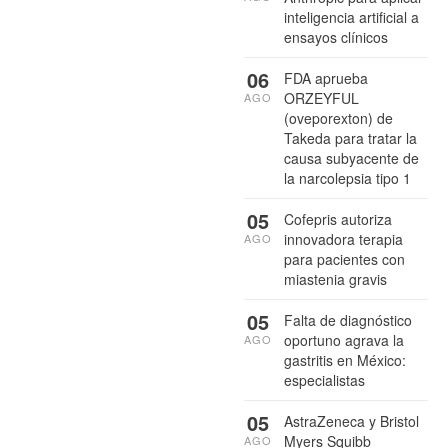
inteligencia artificial a
ensayos clínicos
06
FDA aprueba
ORZEYFUL
AGO
(oveporexton) de
Takeda para tratar la
causa subyacente de
la narcolepsia tipo 1
05
Cofepris autoriza
innovadora terapia
AGO
para pacientes con
miastenia gravis
05
Falta de diagnóstico
oportuno agrava la
AGO
gastritis en México:
especialistas
05
AstraZeneca y Bristol
Myers Squibb
AGO