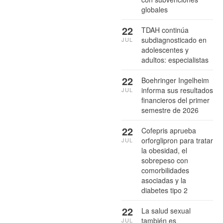
globales
22
TDAH continúa
subdiagnosticado en
JUL
adolescentes y
adultos: especialistas
22
Boehringer Ingelheim
informa sus resultados
JUL
financieros del primer
semestre de 2026
22
Cofepris aprueba
orforglipron para tratar
JUL
la obesidad, el
sobrepeso con
comorbilidades
asociadas y la
diabetes tipo 2
22
La salud sexual
también es
JUL