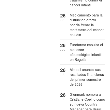
tratamiento contra el
cáncer infantil
26
Medicamento para la
disfunción eréctil
JUL
podría frenar la
metástasis del cáncer:
estudio
26
Eurofarma impulsa el
bienestar
JUL
oftalmológico infantil
en Bogotá
26
Almirall anuncio sus
resultados financieros
JUL
del primer semestre
de 2026
26
Glenmark nombra a
Cristiane Coelho como
JUL
su nueva Country
Manager para Brasil