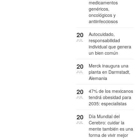
medicamentos
genéricos,
oncológicos y
antiinfecciosos
20
Autocuidado,
responsabilidad
JUL
individual que genera
un bien común
20
Merck inaugura una
planta en Darmstadt,
JUL
Alemania
20
47% de los mexicanos
tendrá obesidad para
JUL
2035: especialistas
20
Día Mundial del
Cerebro: cuidar la
JUL
mente también es una
forma de vivir mejor