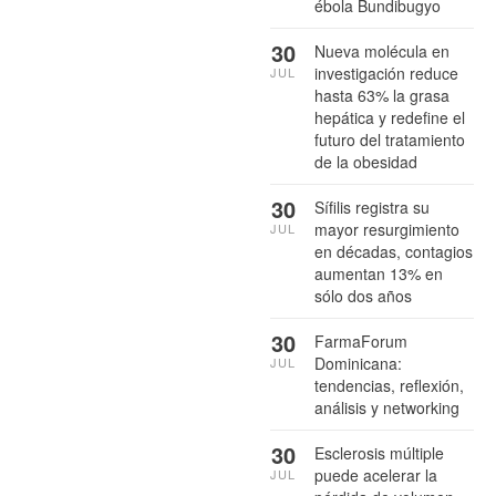
ébola Bundibugyo
30
Nueva molécula en
investigación reduce
JUL
hasta 63% la grasa
hepática y redefine el
futuro del tratamiento
de la obesidad
30
Sífilis registra su
mayor resurgimiento
JUL
en décadas, contagios
aumentan 13% en
sólo dos años
30
FarmaForum
Dominicana:
JUL
tendencias, reflexión,
análisis y networking
30
Esclerosis múltiple
puede acelerar la
JUL