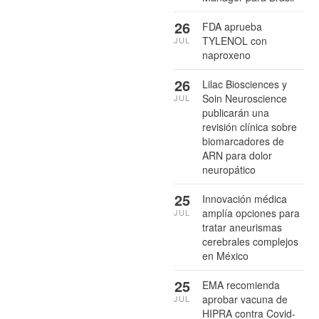
26
FDA aprueba
TYLENOL con
JUL
naproxeno
26
Lilac Biosciences y
Soin Neuroscience
JUL
publicarán una
revisión clínica sobre
biomarcadores de
ARN para dolor
neuropático
25
Innovación médica
amplía opciones para
JUL
tratar aneurismas
cerebrales complejos
en México
25
EMA recomienda
aprobar vacuna de
JUL
HIPRA contra Covid-