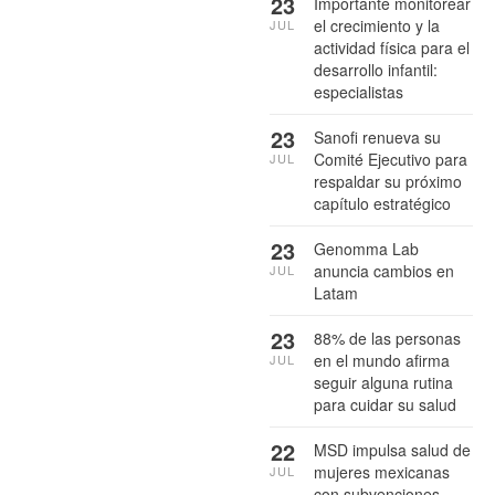
23
Importante monitorear
el crecimiento y la
JUL
actividad física para el
desarrollo infantil:
especialistas
23
Sanofi renueva su
Comité Ejecutivo para
JUL
respaldar su próximo
capítulo estratégico
23
Genomma Lab
anuncia cambios en
JUL
Latam
23
88% de las personas
en el mundo afirma
JUL
seguir alguna rutina
para cuidar su salud
22
MSD impulsa salud de
mujeres mexicanas
JUL
con subvenciones