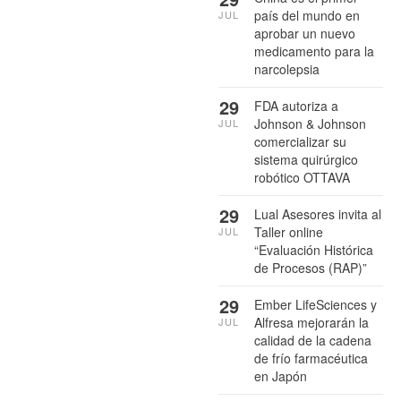
país del mundo en
JUL
aprobar un nuevo
medicamento para la
narcolepsia
29
FDA autoriza a
Johnson & Johnson
JUL
comercializar su
sistema quirúrgico
robótico OTTAVA
29
Lual Asesores invita al
Taller online
JUL
“Evaluación Histórica
de Procesos (RAP)”
29
Ember LifeSciences y
Alfresa mejorarán la
JUL
calidad de la cadena
de frío farmacéutica
en Japón