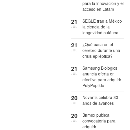
para la innovación y el
acceso en Latam
21
SEGLE trae a México
la ciencia de la
JUL
longevidad cutánea
21
¿Qué pasa en el
cerebro durante una
JUL
crisis epiléptica?
21
Samsung Biologics
anuncia oferta en
JUL
efectivo para adquirir
PolyPeptide
20
Novartis celebra 30
años de avances
JUL
20
Birmex publica
convocatoria para
JUL
adquirir