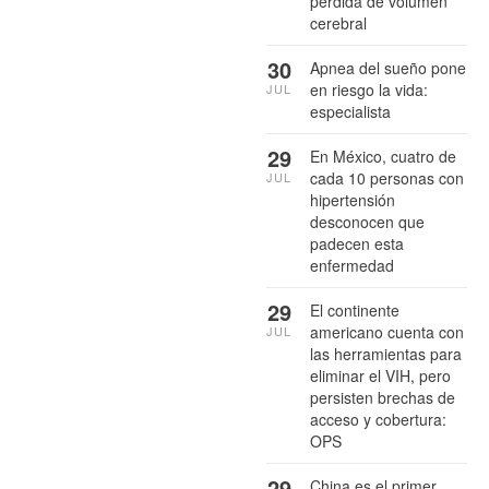
pérdida de volumen
cerebral
30
Apnea del sueño pone
en riesgo la vida:
JUL
especialista
29
En México, cuatro de
cada 10 personas con
JUL
hipertensión
desconocen que
padecen esta
enfermedad
29
El continente
americano cuenta con
JUL
las herramientas para
eliminar el VIH, pero
persisten brechas de
acceso y cobertura:
OPS
29
China es el primer