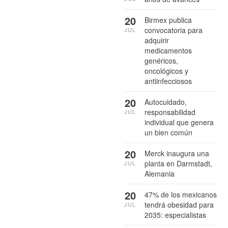
20
Birmex publica
convocatoria para
JUL
adquirir
medicamentos
genéricos,
oncológicos y
antiinfecciosos
20
Autocuidado,
responsabilidad
JUL
individual que genera
un bien común
20
Merck inaugura una
planta en Darmstadt,
JUL
Alemania
20
47% de los mexicanos
tendrá obesidad para
JUL
2035: especialistas