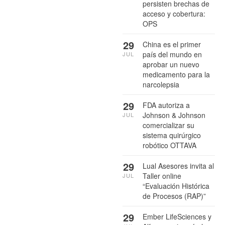
persisten brechas de
acceso y cobertura:
OPS
29
China es el primer
país del mundo en
JUL
aprobar un nuevo
medicamento para la
narcolepsia
29
FDA autoriza a
Johnson & Johnson
JUL
comercializar su
sistema quirúrgico
robótico OTTAVA
29
Lual Asesores invita al
Taller online
JUL
“Evaluación Histórica
de Procesos (RAP)”
29
Ember LifeSciences y