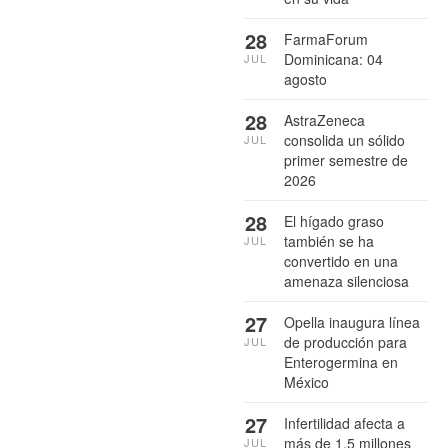
28
FarmaForum
Dominicana: 04
JUL
agosto
28
AstraZeneca
consolida un sólido
JUL
primer semestre de
2026
28
El hígado graso
también se ha
JUL
convertido en una
amenaza silenciosa
27
Opella inaugura línea
de producción para
JUL
Enterogermina en
México
27
Infertilidad afecta a
más de 1.5 millones
JUL