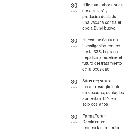
30
Hilleman Laboratories
desarrollará y
JUL
producirá dosis de
una vacuna contra el
ébola Bundibugyo
30
Nueva molécula en
investigación reduce
JUL
hasta 63% la grasa
hepática y redefine el
futuro del tratamiento
de la obesidad
30
Sífilis registra su
mayor resurgimiento
JUL
en décadas, contagios
aumentan 13% en
sólo dos años
30
FarmaForum
Dominicana:
JUL
tendencias, reflexión,