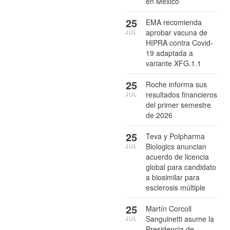
en México
25
EMA recomienda
aprobar vacuna de
JUL
HIPRA contra Covid-
19 adaptada a
variante XFG.1.1
25
Roche informa sus
resultados financieros
JUL
del primer semestre
de 2026
25
Teva y Polpharma
Biologics anuncian
JUL
acuerdo de licencia
global para candidato
a biosimilar para
esclerosis múltiple
25
Martín Corcoll
Sanguinetti asume la
JUL
Presidencia de