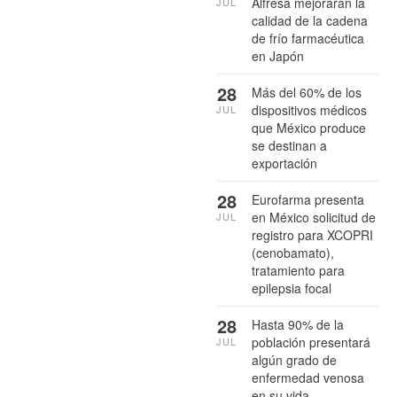
Alfresa mejorarán la
JUL
calidad de la cadena
de frío farmacéutica
en Japón
28
Más del 60% de los
dispositivos médicos
JUL
que México produce
se destinan a
exportación
28
Eurofarma presenta
en México solicitud de
JUL
registro para XCOPRI
(cenobamato),
tratamiento para
epilepsia focal
28
Hasta 90% de la
población presentará
JUL
algún grado de
enfermedad venosa
en su vida