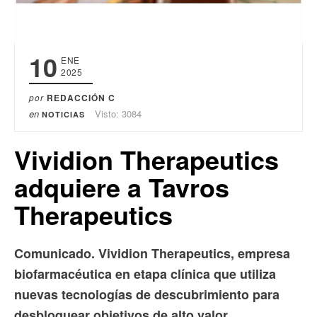
10
ENE
2025
por
REDACCIÓN C
en
Visto: 3084
NOTICIAS
Vividion Therapeutics
adquiere a Tavros
Therapeutics
Comunicado. Vividion Therapeutics, empresa
biofarmacéutica en etapa clínica que utiliza
nuevas tecnologías de descubrimiento para
desbloquear objetivos de alto valor,