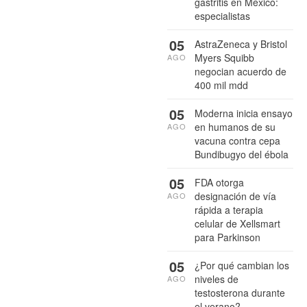
gastritis en México:
especialistas
05
AstraZeneca y Bristol
Myers Squibb
AGO
negocian acuerdo de
400 mil mdd
05
Moderna inicia ensayo
en humanos de su
AGO
vacuna contra cepa
Bundibugyo del ébola
05
FDA otorga
designación de vía
AGO
rápida a terapia
celular de Xellsmart
para Parkinson
05
¿Por qué cambian los
niveles de
AGO
testosterona durante
el verano?