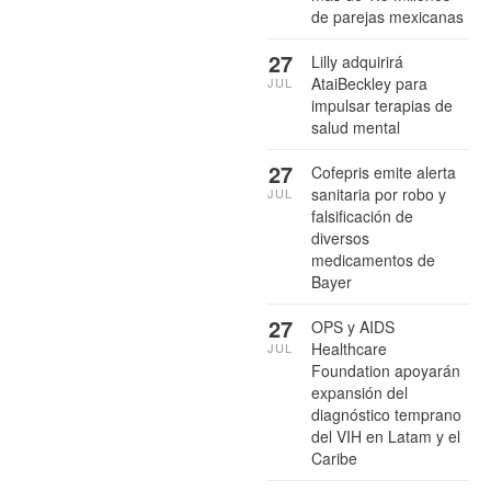
de parejas mexicanas
27
Lilly adquirirá
AtaiBeckley para
JUL
impulsar terapias de
salud mental
27
Cofepris emite alerta
sanitaria por robo y
JUL
falsificación de
diversos
medicamentos de
Bayer
27
OPS y AIDS
Healthcare
JUL
Foundation apoyarán
expansión del
diagnóstico temprano
del VIH en Latam y el
Caribe