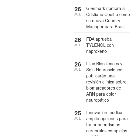
26
Glenmark nombra a
Cristiane Coelho como
JUL
su nueva Country
Manager para Brasil
26
FDA aprueba
TYLENOL con
JUL
naproxeno
26
Lilac Biosciences y
Soin Neuroscience
JUL
publicarán una
revisión clínica sobre
biomarcadores de
ARN para dolor
neuropático
25
Innovación médica
amplía opciones para
JUL
tratar aneurismas
cerebrales complejos