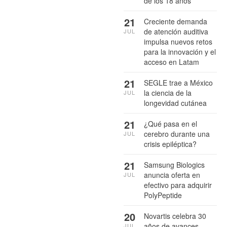
de los 18 años
21
Creciente demanda
de atención auditiva
JUL
impulsa nuevos retos
para la innovación y el
acceso en Latam
21
SEGLE trae a México
la ciencia de la
JUL
longevidad cutánea
21
¿Qué pasa en el
cerebro durante una
JUL
crisis epiléptica?
21
Samsung Biologics
anuncia oferta en
JUL
efectivo para adquirir
PolyPeptide
20
Novartis celebra 30
años de avances
JUL