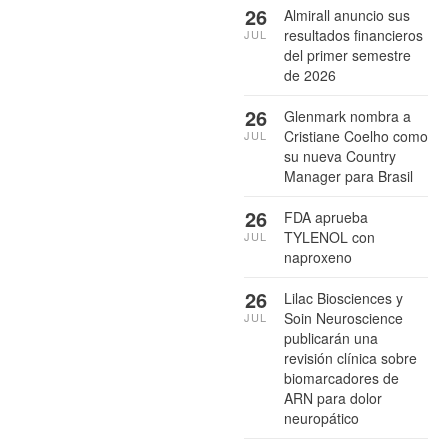
26
Almirall anuncio sus
resultados financieros
JUL
del primer semestre
de 2026
26
Glenmark nombra a
Cristiane Coelho como
JUL
su nueva Country
Manager para Brasil
26
FDA aprueba
TYLENOL con
JUL
naproxeno
26
Lilac Biosciences y
Soin Neuroscience
JUL
publicarán una
revisión clínica sobre
biomarcadores de
ARN para dolor
neuropático