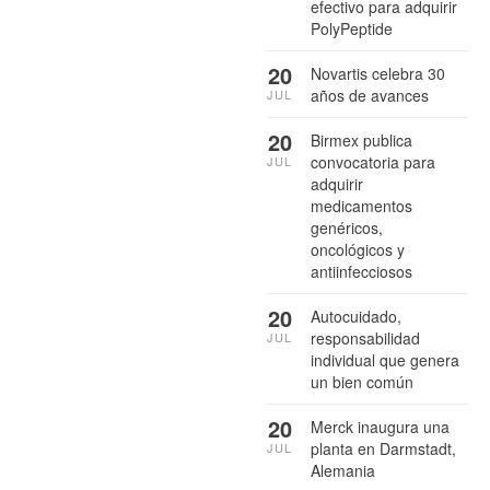
efectivo para adquirir
PolyPeptide
20
Novartis celebra 30
años de avances
JUL
20
Birmex publica
convocatoria para
JUL
adquirir
medicamentos
genéricos,
oncológicos y
antiinfecciosos
20
Autocuidado,
responsabilidad
JUL
individual que genera
un bien común
20
Merck inaugura una
planta en Darmstadt,
JUL
Alemania