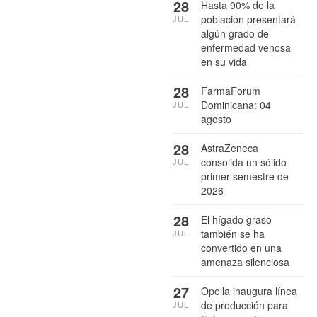
28
Hasta 90% de la
población presentará
JUL
algún grado de
enfermedad venosa
en su vida
28
FarmaForum
Dominicana: 04
JUL
agosto
28
AstraZeneca
consolida un sólido
JUL
primer semestre de
2026
28
El hígado graso
también se ha
JUL
convertido en una
amenaza silenciosa
27
Opella inaugura línea
de producción para
JUL