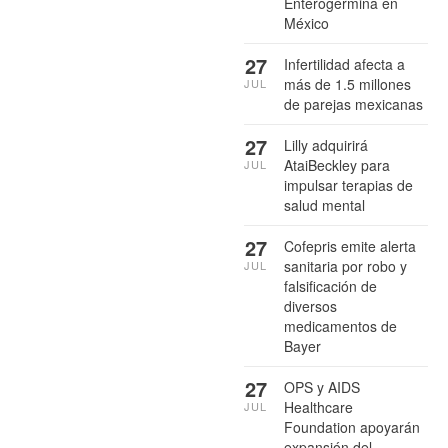
Enterogermina en
México
27
Infertilidad afecta a
más de 1.5 millones
JUL
de parejas mexicanas
27
Lilly adquirirá
AtaiBeckley para
JUL
impulsar terapias de
salud mental
27
Cofepris emite alerta
sanitaria por robo y
JUL
falsificación de
diversos
medicamentos de
Bayer
27
OPS y AIDS
Healthcare
JUL
Foundation apoyarán
expansión del