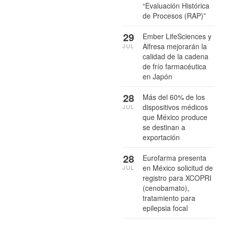
“Evaluación Histórica
de Procesos (RAP)”
29
Ember LifeSciences y
Alfresa mejorarán la
JUL
calidad de la cadena
de frío farmacéutica
en Japón
28
Más del 60% de los
dispositivos médicos
JUL
que México produce
se destinan a
exportación
28
Eurofarma presenta
en México solicitud de
JUL
registro para XCOPRI
(cenobamato),
tratamiento para
epilepsia focal