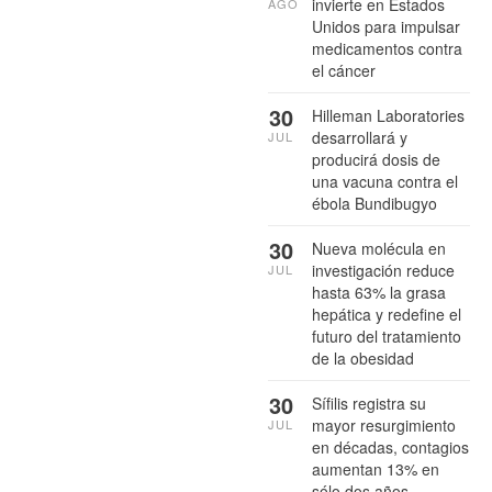
invierte en Estados
AGO
Unidos para impulsar
medicamentos contra
el cáncer
30
Hilleman Laboratories
desarrollará y
JUL
producirá dosis de
una vacuna contra el
ébola Bundibugyo
30
Nueva molécula en
investigación reduce
JUL
hasta 63% la grasa
hepática y redefine el
futuro del tratamiento
de la obesidad
30
Sífilis registra su
mayor resurgimiento
JUL
en décadas, contagios
aumentan 13% en
sólo dos años