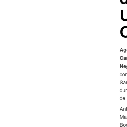
Ag
Ca
Ne
com
San
dur
de 
Ant
Mar
Boe