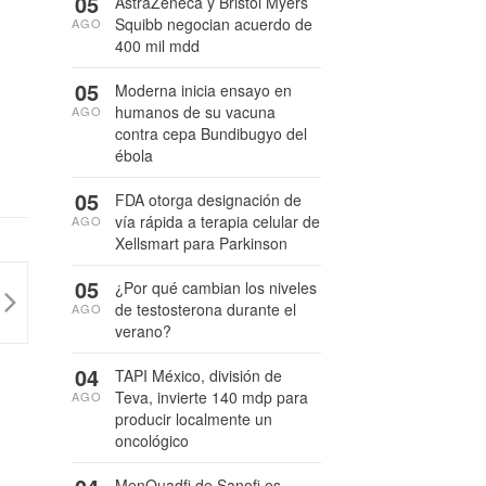
05
AstraZeneca y Bristol Myers
Squibb negocian acuerdo de
AGO
400 mil mdd
05
Moderna inicia ensayo en
humanos de su vacuna
AGO
contra cepa Bundibugyo del
ébola
05
FDA otorga designación de
vía rápida a terapia celular de
AGO
Xellsmart para Parkinson
05
¿Por qué cambian los niveles
de testosterona durante el
AGO
verano?
04
TAPI México, división de
Teva, invierte 140 mdp para
AGO
producir localmente un
oncológico
MenQuadfi de Sanofi es