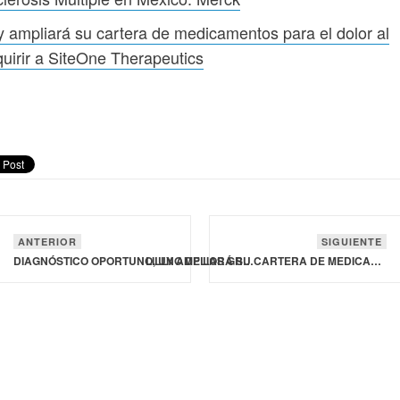
ly ampliará su cartera de medicamentos para el dolor al
uirir a SiteOne Therapeutics
ANTERIOR
SIGUIENTE
DIAGNÓSTICO OPORTUNO, UNO DE LOS GRANDES RETOS DE LA ESCLEROSIS MÚLTIPLE EN MÉXICO: MERCK
LILLY AMPLIARÁ SU CARTERA DE MEDICAMENTOS PARA EL DOLOR AL ADQUIRIR A SITEONE THERAPEUTICS