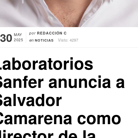
30
por
REDACCIÓN C
MAY
2025
en
Visto: 4297
NOTICIAS
Laboratorios
Sanfer anuncia a
Salvador
Camarena como
irector de la