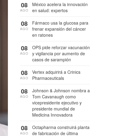
08
México acelera la innovación
en salud: expertos
AGO
08
Fármaco usa la glucosa para
frenar expansión del cáncer
AGO
en ratones
08
OPS pide reforzar vacunación
y vigilancia por aumento de
AGO
casos de sarampión
08
Vertex adquirirá a Crinics
Pharmaceuticals
AGO
08
Johnson & Johnson nombra a
Tom Cavanaugh como
AGO
vicepresidente ejecutivo y
presidente mundial de
Medicina Innovadora
08
Octapharma construirá planta
de fabricación de última
AGO