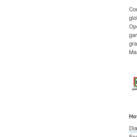
Con
glo
Ope
gar
gra
Mar
Ho
Dia
Esc