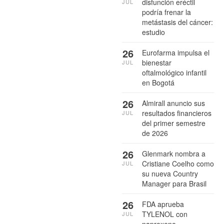
disfunción eréctil
JUL
podría frenar la
metástasis del cáncer:
estudio
26
Eurofarma impulsa el
bienestar
JUL
oftalmológico infantil
en Bogotá
26
Almirall anuncio sus
resultados financieros
JUL
del primer semestre
de 2026
26
Glenmark nombra a
Cristiane Coelho como
JUL
su nueva Country
Manager para Brasil
26
FDA aprueba
TYLENOL con
JUL
naproxeno