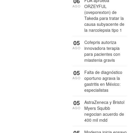
06
FDA aprueba
ORZEYFUL
AGO
(oveporexton) de
Takeda para tratar la
causa subyacente de
la narcolepsia tipo 1
05
Cofepris autoriza
innovadora terapia
AGO
para pacientes con
miastenia gravis
05
Falta de diagnóstico
oportuno agrava la
AGO
gastritis en México:
especialistas
05
AstraZeneca y Bristol
Myers Squibb
AGO
negocian acuerdo de
400 mil mdd
05
Moderna inicia ensayo