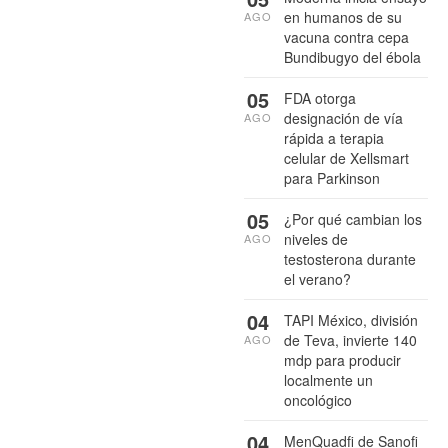
en humanos de su
AGO
vacuna contra cepa
Bundibugyo del ébola
05
FDA otorga
designación de vía
AGO
rápida a terapia
celular de Xellsmart
para Parkinson
05
¿Por qué cambian los
niveles de
AGO
testosterona durante
el verano?
04
TAPI México, división
de Teva, invierte 140
AGO
mdp para producir
localmente un
oncológico
04
MenQuadfi de Sanofi