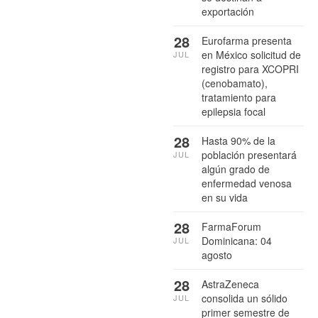
exportación
28
Eurofarma presenta
en México solicitud de
JUL
registro para XCOPRI
(cenobamato),
tratamiento para
epilepsia focal
28
Hasta 90% de la
población presentará
JUL
algún grado de
enfermedad venosa
en su vida
28
FarmaForum
Dominicana: 04
JUL
agosto
28
AstraZeneca
consolida un sólido
JUL
primer semestre de