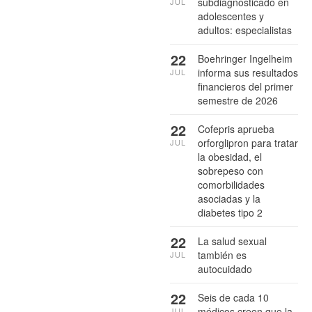
subdiagnosticado en
JUL
adolescentes y
adultos: especialistas
22
Boehringer Ingelheim
informa sus resultados
JUL
financieros del primer
semestre de 2026
22
Cofepris aprueba
orforglipron para tratar
JUL
la obesidad, el
sobrepeso con
comorbilidades
asociadas y la
diabetes tipo 2
22
La salud sexual
también es
JUL
autocuidado
22
Seis de cada 10
médicos creen que la
JUL