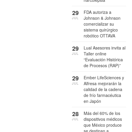
29
FDA autoriza a
Johnson & Johnson
JUL
comercializar su
sistema quirúrgico
robótico OTTAVA
29
Lual Asesores invita al
Taller online
JUL
“Evaluación Histórica
de Procesos (RAP)”
29
Ember LifeSciences y
Alfresa mejorarán la
JUL
calidad de la cadena
de frío farmacéutica
en Japón
28
Más del 60% de los
dispositivos médicos
JUL
que México produce
se destinan a