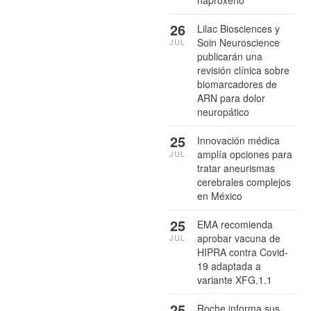
26
Lilac Biosciences y
Soin Neuroscience
JUL
publicarán una
revisión clínica sobre
biomarcadores de
ARN para dolor
neuropático
25
Innovación médica
amplía opciones para
JUL
tratar aneurismas
cerebrales complejos
en México
25
EMA recomienda
aprobar vacuna de
JUL
HIPRA contra Covid-
19 adaptada a
variante XFG.1.1
25
Roche informa sus