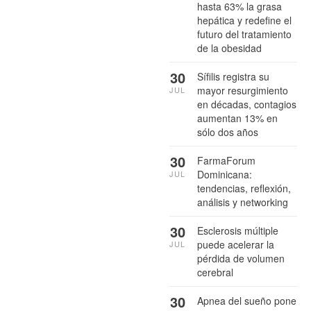
hasta 63% la grasa
hepática y redefine el
futuro del tratamiento
de la obesidad
30
Sífilis registra su
mayor resurgimiento
JUL
en décadas, contagios
aumentan 13% en
sólo dos años
30
FarmaForum
Dominicana:
JUL
tendencias, reflexión,
análisis y networking
30
Esclerosis múltiple
puede acelerar la
JUL
pérdida de volumen
cerebral
30
Apnea del sueño pone