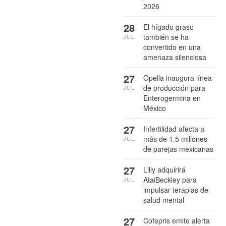
2026
28
El hígado graso
también se ha
JUL
convertido en una
amenaza silenciosa
27
Opella inaugura línea
de producción para
JUL
Enterogermina en
México
27
Infertilidad afecta a
más de 1.5 millones
JUL
de parejas mexicanas
27
Lilly adquirirá
AtaiBeckley para
JUL
impulsar terapias de
salud mental
27
Cofepris emite alerta