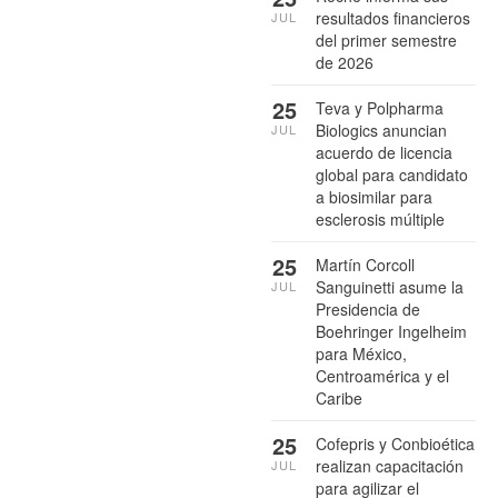
resultados financieros
JUL
del primer semestre
de 2026
25
Teva y Polpharma
Biologics anuncian
JUL
acuerdo de licencia
global para candidato
a biosimilar para
esclerosis múltiple
25
Martín Corcoll
Sanguinetti asume la
JUL
Presidencia de
Boehringer Ingelheim
para México,
Centroamérica y el
Caribe
25
Cofepris y Conbioética
realizan capacitación
JUL
para agilizar el