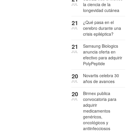
la ciencia de la
JUL
longevidad cutánea
21
¿Qué pasa en el
cerebro durante una
JUL
crisis epiléptica?
21
Samsung Biologics
anuncia oferta en
JUL
efectivo para adquirir
PolyPeptide
20
Novartis celebra 30
años de avances
JUL
20
Birmex publica
convocatoria para
JUL
adquirir
medicamentos
genéricos,
oncológicos y
antiinfecciosos