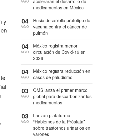
acelerarán el desarrollo de
AGO
medicamentos en México
04
Rusia desarrolla prototipo de
n y
vacuna contra el cáncer de
AGO
den
pulmón
04
México registra menor
circulación de Covid-19 en
AGO
2026
04
México registra reducción en
rte
casos de paludismo
AGO
ial
03
OMS lanza el primer marco
a
global para descarbonizar los
AGO
medicamentos
03
Lanzan plataforma
,
“Hablemos de la Próstata”
AGO
sobre trastornos urinarios en
varones