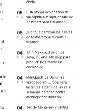
ébola
ón
de
05
FDA otorga designación de
vía rápida a terapia celular de
AGO
es
Xellsmart para Parkinson
05
¿Por qué cambian los niveles
de testosterona durante el
AGO
al
verano?
e
04
TAPI México, división de
a
Teva, invierte 140 mdp para
AGO
ue
producir localmente un
oncológico
arte
04
MenQuadfi de Sanofi es
aprobado en Europa para
AGO
as
lactantes a partir de las seis
tor
semanas de edad contra
meningococo invasivo
04
uno
Tec de Monterrey y UNAM