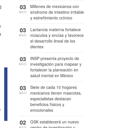
03
0
Millones de mexicanos con
síndrome de intestino irritable
AGO
y estreñimiento crónico
e
03
Lactancia materna fortalece
e
músculos y encías y favorece
AGO
el desarrollo lineal de los
dientes
03
INSP presenta proyecto de
investigación para mapear y
AGO
fortalecer la planeación en
salud mental en México
03
Siete de cada 10 hogares
mexicanos tienen mascotas,
AGO
especialistas destacan
beneficios físicos y
emocionales
02
GSK establecerá un nuevo
centro de investigación y
AGO