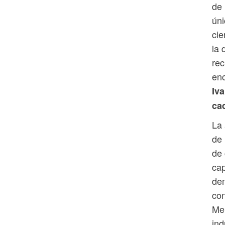
de 
úni
cie
la 
rec
enc
Iva
ca
La 
de 
de 
cap
dem
con
Me
ind