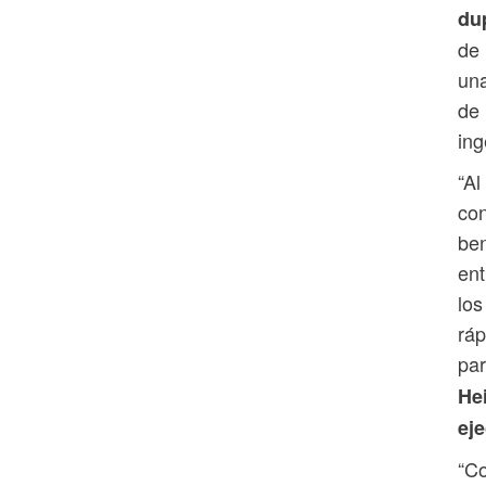
du
de 
una
de 
ing
“Al
con
ben
ent
los
ráp
par
Hei
eje
“Co