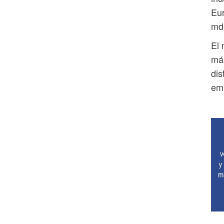
Eur
md
El 
más
dis
em