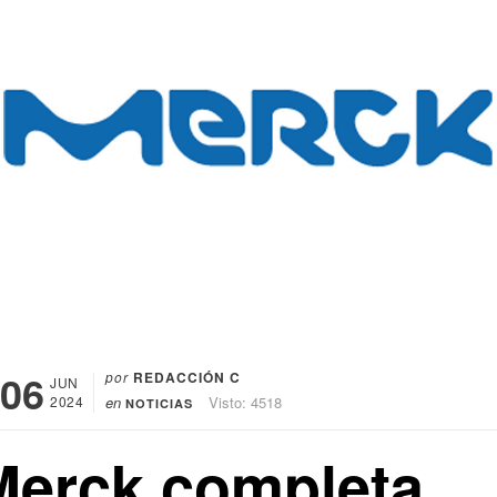
06
por
REDACCIÓN C
JUN
2024
en
Visto: 4518
NOTICIAS
Merck completa