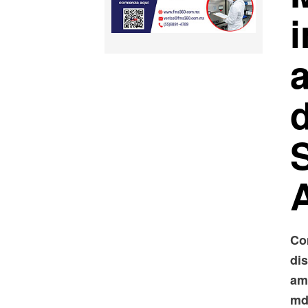
d
Co
di
am
mde