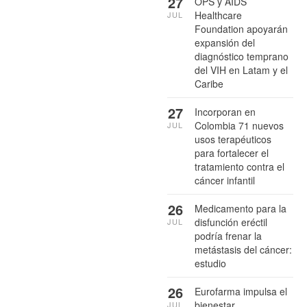
27
OPS y AIDS
Healthcare
JUL
Foundation apoyarán
expansión del
diagnóstico temprano
del VIH en Latam y el
Caribe
27
Incorporan en
Colombia 71 nuevos
JUL
usos terapéuticos
para fortalecer el
tratamiento contra el
cáncer infantil
26
Medicamento para la
disfunción eréctil
JUL
podría frenar la
metástasis del cáncer:
estudio
26
Eurofarma impulsa el
bienestar
JUL