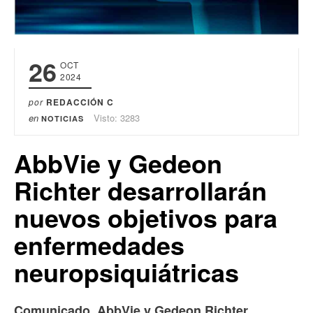
26
OCT
2024
por
REDACCIÓN C
en
Visto: 3283
NOTICIAS
AbbVie y Gedeon
Richter desarrollarán
nuevos objetivos para
enfermedades
neuropsiquiátricas
Comunicado. AbbVie y Gedeon Richter