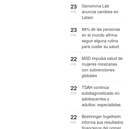
23
Genomma Lab
anuncia cambios en
JUL
Latam
23
88% de las personas
en el mundo afirma
JUL
seguir alguna rutina
para cuidar su salud
22
MSD impulsa salud de
mujeres mexicanas
JUL
con subvenciones
globales
22
TDAH continúa
subdiagnosticado en
JUL
adolescentes y
adultos: especialistas
22
Boehringer Ingelheim
informa sus resultados
JUL
financieros del primer