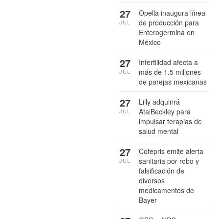
27
Opella inaugura línea
de producción para
JUL
Enterogermina en
México
27
Infertilidad afecta a
más de 1.5 millones
JUL
de parejas mexicanas
27
Lilly adquirirá
AtaiBeckley para
JUL
impulsar terapias de
salud mental
27
Cofepris emite alerta
sanitaria por robo y
JUL
falsificación de
diversos
medicamentos de
Bayer