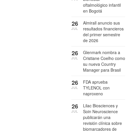
oftalmológico infantil
en Bogotá
26
Almirall anuncio sus
resultados financieros
JUL
del primer semestre
de 2026
26
Glenmark nombra a
Cristiane Coelho como
JUL
su nueva Country
Manager para Brasil
26
FDA aprueba
TYLENOL con
JUL
naproxeno
26
Lilac Biosciences y
Soin Neuroscience
JUL
publicarán una
revisión clínica sobre
biomarcadores de