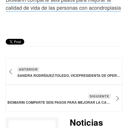
calidad de vida de las personas con acondroplasia
ANTERIOR
SANDRA RODRÍGUEZ-TOLEDO, VICEPRESIDENTA DE OPERACIONES DEL SITIO EN AMGEN OHIO, ES INCLUIDA EN EL SALÓN DE LA FAMA DE LAS MUJERES EN LA MANUFACTURA
SIGUIENTE
BIOMARIN COMPARTE SEIS PASOS PARA MEJORAR LA CALIDAD DE VIDA DE LAS PERSONAS CON ACONDROPLASIA
Noticias