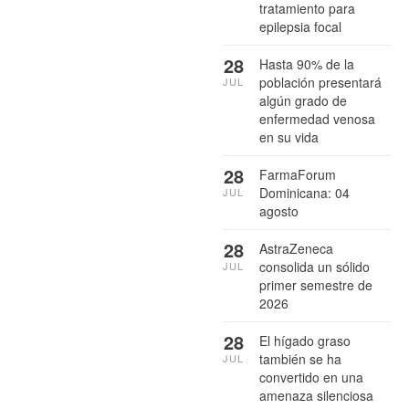
tratamiento para
epilepsia focal
28
Hasta 90% de la
población presentará
JUL
algún grado de
enfermedad venosa
en su vida
28
FarmaForum
Dominicana: 04
JUL
agosto
28
AstraZeneca
consolida un sólido
JUL
primer semestre de
2026
28
El hígado graso
también se ha
JUL
convertido en una
amenaza silenciosa