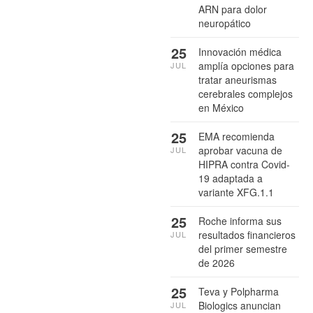
ARN para dolor
neuropático
25
Innovación médica
amplía opciones para
JUL
tratar aneurismas
cerebrales complejos
en México
25
EMA recomienda
aprobar vacuna de
JUL
HIPRA contra Covid-
19 adaptada a
variante XFG.1.1
25
Roche informa sus
resultados financieros
JUL
del primer semestre
de 2026
25
Teva y Polpharma
Biologics anuncian
JUL