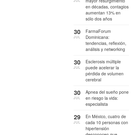
mayor resurgimiento
JUL
en décadas, contagios
aumentan 13% en
sólo dos años
30
FarmaForum
Dominicana:
JUL
tendencias, reflexión,
análisis y networking
30
Esclerosis múltiple
puede acelerar la
JUL
pérdida de volumen
cerebral
30
Apnea del sueño pone
en riesgo la vida:
JUL
especialista
29
En México, cuatro de
cada 10 personas con
JUL
hipertensión
desconocen que