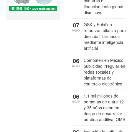
mientras el
financiamiento global
disminuye
07
GSK y Relation
refuerzan alianza para
AGO
descubrir fármacos
mediante inteligencia
artificial
06
Combaten en México
publicidad irregular en
AGO
redes sociales y
plataformas de
comercio electrónico
06
1.1 mil millones de
personas de entre 12
AGO
y 35 años están en
riesgo de desarrollar
pérdida auditiva: OMS
06
Inversión hospitalaria