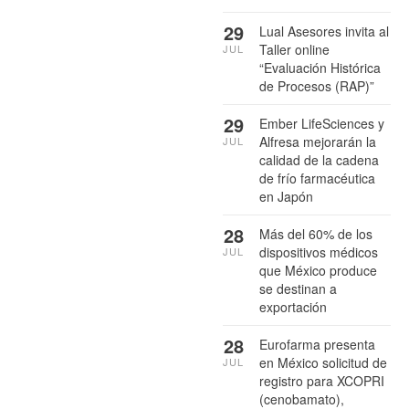
29
Lual Asesores invita al
Taller online
JUL
“Evaluación Histórica
de Procesos (RAP)”
29
Ember LifeSciences y
Alfresa mejorarán la
JUL
calidad de la cadena
de frío farmacéutica
en Japón
28
Más del 60% de los
dispositivos médicos
JUL
que México produce
se destinan a
exportación
28
Eurofarma presenta
en México solicitud de
JUL
registro para XCOPRI
(cenobamato),