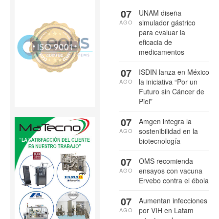
07
UNAM diseña
simulador gástrico
AGO
para evaluar la
eficacia de
medicamentos
07
ISDIN lanza en México
la iniciativa “Por un
AGO
Futuro sin Cáncer de
Piel”
07
Amgen integra la
sostenibilidad en la
AGO
biotecnología
07
OMS recomienda
ensayos con vacuna
AGO
Ervebo contra el ébola
07
Aumentan infecciones
por VIH en Latam
AGO