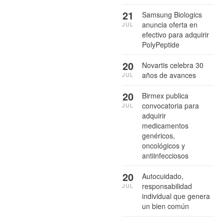
21
Samsung Biologics
anuncia oferta en
JUL
efectivo para adquirir
PolyPeptide
20
Novartis celebra 30
años de avances
JUL
20
Birmex publica
convocatoria para
JUL
adquirir
medicamentos
genéricos,
oncológicos y
antiinfecciosos
20
Autocuidado,
responsabilidad
JUL
individual que genera
un bien común