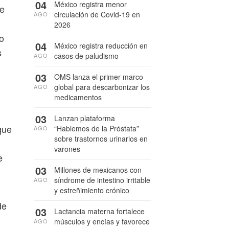
04
México registra menor
le
circulación de Covid-19 en
AGO
2026
 o
04
México registra reducción en
s
casos de paludismo
AGO
03
OMS lanza el primer marco
global para descarbonizar los
AGO
medicamentos
03
Lanzan plataforma
que
“Hablemos de la Próstata”
AGO
sobre trastornos urinarios en
varones
e
03
Millones de mexicanos con
síndrome de intestino irritable
AGO
y estreñimiento crónico
de
03
Lactancia materna fortalece
músculos y encías y favorece
AGO