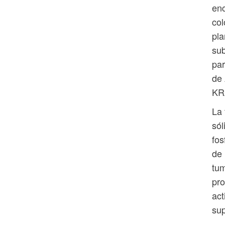
enc
col
pla
sub
par
de 
KRA
La 
sól
fos
de 
tum
pro
act
sup