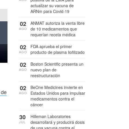
actualizar su vacuna de
ARNm para Covid-19
02
ANMAT autoriza la venta libre
de 10 medicamentos que
AGO
requerían receta médica
02
FDA aprueba el primer
producto de plasma liofilizado
AGO
02
Boston Scientific presenta un
nuevo plan de
AGO
reestructuración
02
BeOne Medicines invierte en
 de
Estados Unidos para impulsar
AGO
medicamentos contra el
cáncer
30
Hilleman Laboratories
desarrollará y producirá dosis
JUL
de una vacuna contra el