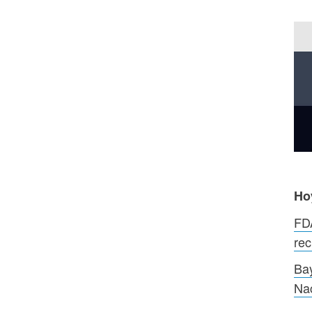
Ho
FDA
re
Bay
Na