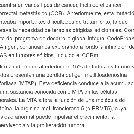
uentra en varios tipos de cáncer, incluido el cáncer
orrectal metastásico (CCR). Anteriormente, esta mutaci
nteaba importantes dificultades de tratamiento, lo que
raya la necesidad de terapias dirigidas adicionales. Co
te del programa de desarrollo global integral CodeBrea
Amgen, continuamos explorando a fondo la inhibición d
S en tumores sólidos, incluido el CCRm.
firma indicó que alrededor del 15% de todos los tumore
idos presentan una pérdida del gen metiltioadenosina
forilasa (MTAP). Esta deficiencia conduce a la acumulac
una sustancia conocida como MTA en las células
orales. La MTA altera la función de una molécula de
teína, la arginina metiltransferasa 5 (o PRMT5), cuya
ividad anormal puede impulsar el crecimiento, la
ervivencia y la proliferación tumoral.