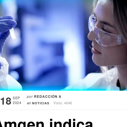
18
por
REDACCIÓN A
SEP
2024
en
Visto: 4046
NOTICIAS
Amgen indica