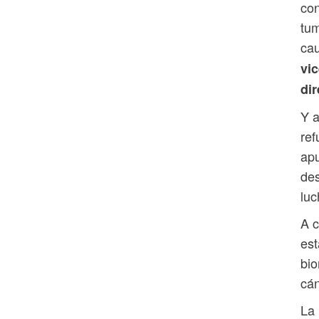
con
tum
cau
vic
dir
Y 
ref
apu
des
luc
A c
es
bio
cán
La 