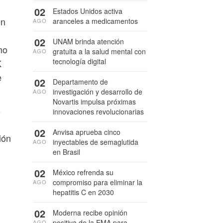
02
Estados Unidos activa
ón
aranceles a medicamentos
AGO
02
UNAM brinda atención
mo
gratuita a la salud mental con
AGO
tecnología digital
K
e
02
Departamento de
investigación y desarrollo de
AGO
Novartis impulsa próximas
s
innovaciones revolucionarias
02
Anvisa aprueba cinco
ión
inyectables de semaglutida
AGO
en Brasil
02
México refrenda su
compromiso para eliminar la
AGO
hepatitis C en 2030
02
Moderna recibe opinión
positiva de la EMA para
AGO