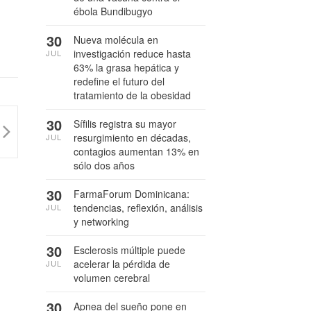
ébola Bundibugyo
30
Nueva molécula en
investigación reduce hasta
JUL
63% la grasa hepática y
redefine el futuro del
tratamiento de la obesidad
30
Sífilis registra su mayor
resurgimiento en décadas,
JUL
contagios aumentan 13% en
sólo dos años
30
FarmaForum Dominicana:
tendencias, reflexión, análisis
JUL
y networking
30
Esclerosis múltiple puede
acelerar la pérdida de
JUL
volumen cerebral
30
Apnea del sueño pone en