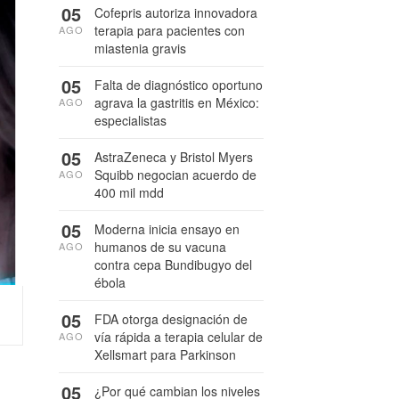
05
Cofepris autoriza innovadora
terapia para pacientes con
AGO
miastenia gravis
05
Falta de diagnóstico oportuno
agrava la gastritis en México:
AGO
especialistas
05
AstraZeneca y Bristol Myers
Squibb negocian acuerdo de
AGO
400 mil mdd
05
Moderna inicia ensayo en
humanos de su vacuna
AGO
contra cepa Bundibugyo del
ébola
05
FDA otorga designación de
vía rápida a terapia celular de
AGO
Xellsmart para Parkinson
05
¿Por qué cambian los niveles