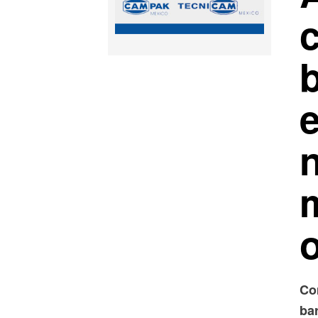
Co
bar