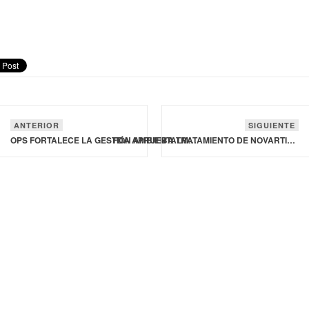
ANTERIOR
SIGUIENTE
OPS FORTALECE LA GESTIÓN AMBIENTALMENTE RESPONSABLE DE RESIDUOS SANITARIOS
FDA APRUEBA TRATAMIENTO DE NOVARTIS PARA REDUCIR EL RIESGO DE RECURRENCIA EN PERSONAS CON CÁNCER DE MAMA