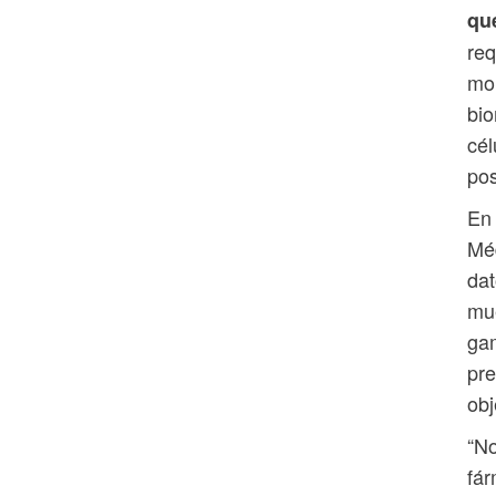
que
req
mol
bio
cél
pos
En 
Méd
dat
mu
gam
pre
obj
“No
fár