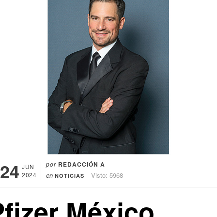
24
por
REDACCIÓN A
JUN
2024
en
Visto: 5968
NOTICIAS
Pfizer México