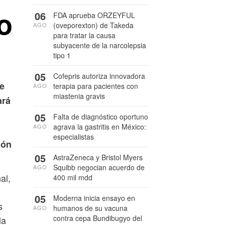
o
06
FDA aprueba ORZEYFUL
(oveporexton) de Takeda
AGO
para tratar la causa
subyacente de la narcolepsia
tipo 1
05
Cofepris autoriza innovadora
e
terapia para pacientes con
AGO
miastenia gravis
ará
05
Falta de diagnóstico oportuno
agrava la gastritis en México:
AGO
especialistas
ión
05
AstraZeneca y Bristol Myers
Squibb negocian acuerdo de
AGO
al,
400 mil mdd
05
Moderna inicia ensayo en
s
humanos de su vacuna
AGO
contra cepa Bundibugyo del
la