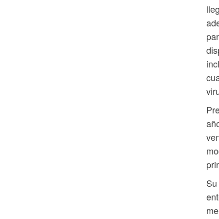
lle
ade
pan
dis
inc
cua
vir
Pre
año
ven
mod
pri
Su 
ent
mer