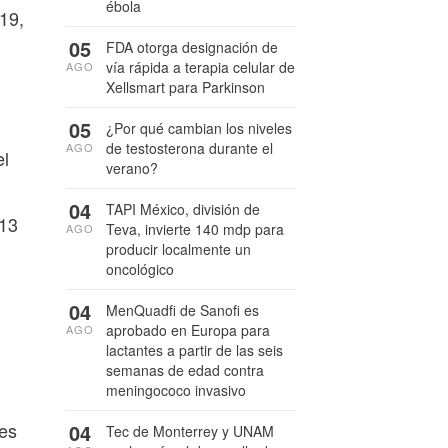
ébola
-19,
05
FDA otorga designación de
vía rápida a terapia celular de
AGO
Xellsmart para Parkinson
05
¿Por qué cambian los niveles
de testosterona durante el
AGO
el
verano?
04
TAPI México, división de
 13
Teva, invierte 140 mdp para
AGO
producir localmente un
oncológico
04
MenQuadfi de Sanofi es
aprobado en Europa para
AGO
lactantes a partir de las seis
semanas de edad contra
meningococo invasivo
res
04
Tec de Monterrey y UNAM