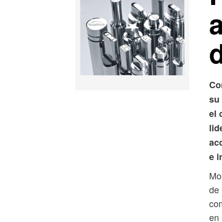
d
Co
su
el 
li
ac
e 
Mor
de 
com
en 