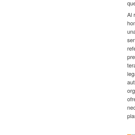
que
Al 
hon
una
ser
ref
pre
ter
leg
aut
org
ofr
nec
pla