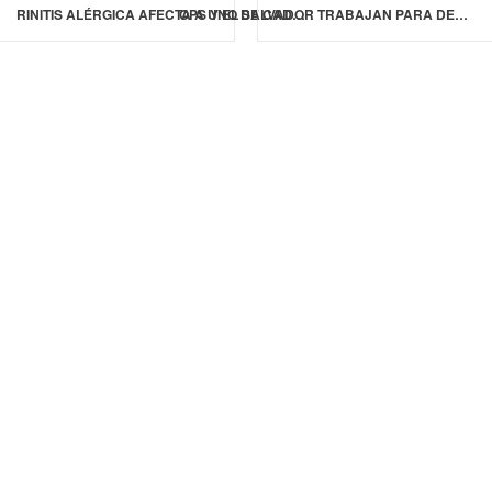
RINITIS ALÉRGICA AFECTA A UNO DE CADA CINCO MEXICANOS: ESPECIALISTA
OPS Y EL SALVADOR TRABAJAN PARA DERROTAR LA MENINGITIS AL 2030