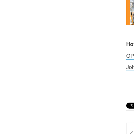
Ho
OPS
Joh