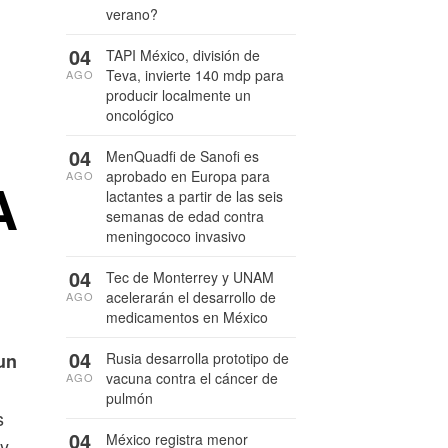
verano?
04
TAPI México, división de
Teva, invierte 140 mdp para
AGO
producir localmente un
oncológico
04
MenQuadfi de Sanofi es
aprobado en Europa para
AGO
A
lactantes a partir de las seis
semanas de edad contra
meningococo invasivo
04
Tec de Monterrey y UNAM
acelerarán el desarrollo de
AGO
medicamentos en México
04
Rusia desarrolla prototipo de
un
vacuna contra el cáncer de
AGO
pulmón
s
04
México registra menor
 y