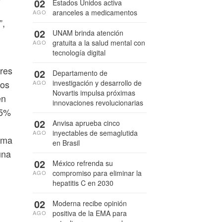
02
Estados Unidos activa
aranceles a medicamentos
AGO
”,
02
UNAM brinda atención
gratuita a la salud mental con
AGO
tecnología digital
res
02
Departamento de
investigación y desarrollo de
ios
AGO
Novartis impulsa próximas
en
innovaciones revolucionarias
25%
02
Anvisa aprueba cinco
inyectables de semaglutida
AGO
tima
en Brasil
una
02
México refrenda su
compromiso para eliminar la
AGO
hepatitis C en 2030
02
Moderna recibe opinión
positiva de la EMA para
AGO