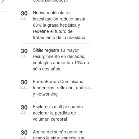
30
Nueva molécula en
investigación reduce hasta
JUL
63% la grasa hepática y
redefine el futuro del
tratamiento de la obesidad
30
Sífilis registra su mayor
resurgimiento en décadas,
JUL
contagios aumentan 13% en
sólo dos años
30
FarmaForum Dominicana:
tendencias, reflexión, análisis
JUL
y networking
30
Esclerosis múltiple puede
acelerar la pérdida de
JUL
volumen cerebral
30
Apnea del sueño pone en
riesgo la vida: especialista
JUL