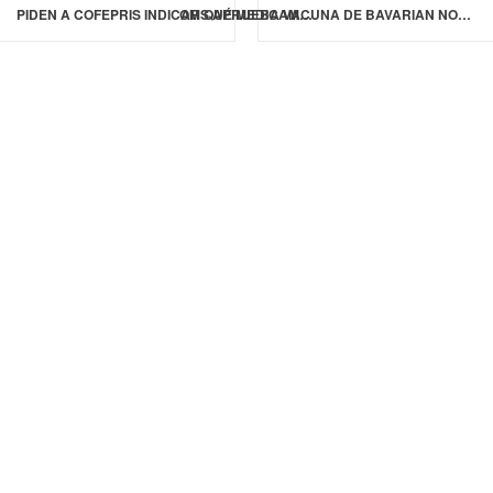
PIDEN A COFEPRIS INDICAR QUÉ MEDICAMENTOS SON MAYORMENTE FALSIFICADOS
OMS APRUEBA VACUNA DE BAVARIAN NORDIC PARA COMBATIR EL MPOX EN ADOLESCENTES