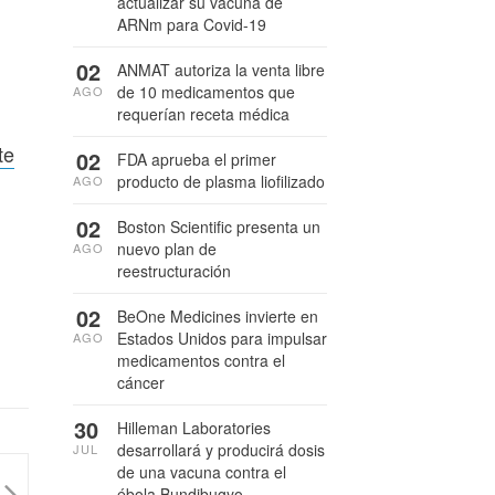
actualizar su vacuna de
ARNm para Covid-19
02
ANMAT autoriza la venta libre
de 10 medicamentos que
AGO
requerían receta médica
te
02
FDA aprueba el primer
producto de plasma liofilizado
AGO
02
Boston Scientific presenta un
nuevo plan de
AGO
reestructuración
02
BeOne Medicines invierte en
Estados Unidos para impulsar
AGO
medicamentos contra el
cáncer
30
Hilleman Laboratories
desarrollará y producirá dosis
JUL
de una vacuna contra el
ébola Bundibugyo