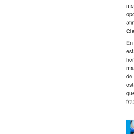
mej
opc
af
Cie
En 
est
hor
may
de 
ost
que
fra