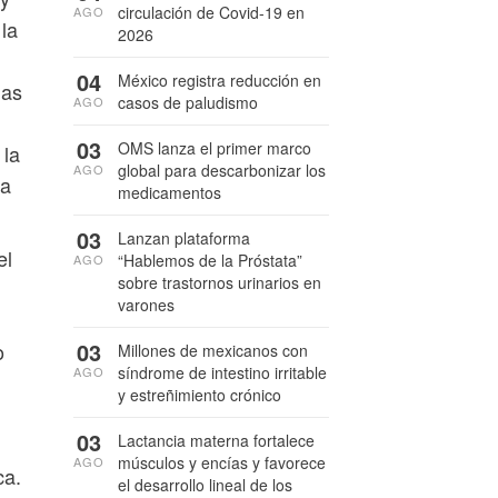
circulación de Covid-19 en
AGO
la
2026
04
México registra reducción en
las
casos de paludismo
AGO
03
OMS lanza el primer marco
 la
global para descarbonizar los
AGO
la
medicamentos
03
Lanzan plataforma
el
“Hablemos de la Próstata”
AGO
sobre trastornos urinarios en
varones
03
o
Millones de mexicanos con
síndrome de intestino irritable
AGO
y estreñimiento crónico
03
Lactancia materna fortalece
músculos y encías y favorece
AGO
ca.
el desarrollo lineal de los