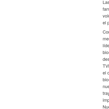
Las
fa
vol
el 
Con
med
líd
bio
des
TVB
el 
bi
nue
tra
imp
Nue