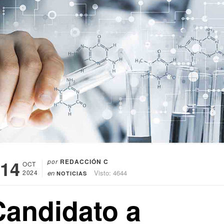
14
por
REDACCIÓN C
OCT
2024
en
Visto: 4644
NOTICIAS
Candidato a