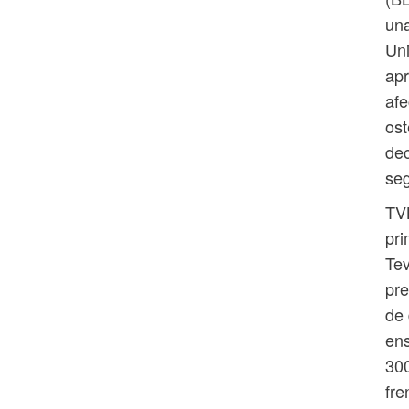
una
Uni
apr
afe
ost
dec
se
TVB
pri
Tev
pre
de 
ens
300
fre