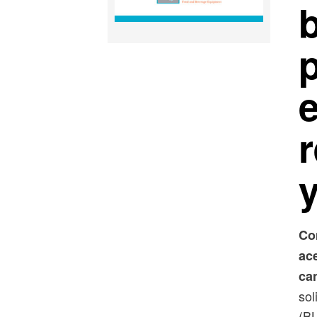
b
r
Co
ace
ca
sol
(BL