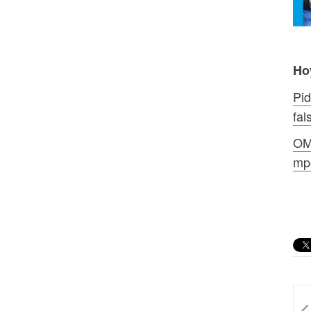
Ho
Pi
fal
OMS
mp