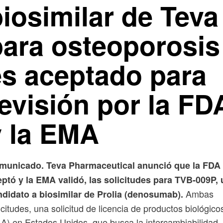
iosimilar de Teva
para osteoporosis
es aceptado para
evisión por la FD
y la EMA
municado. Teva Pharmaceutical anunció que la FDA
ptó y la EMA validó, las solicitudes para TVB-009P, 
Ambas
ndidato a biosimilar de Prolia (denosumab).
icitudes, una solicitud de licencia de productos biológico
A) en Estados Unidos, que busca la intercambiabilidad,