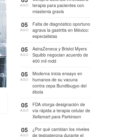
terapia para pacientes con
AGO
miastenia gravis
05
Falta de diagnóstico oportuno
agrava la gastritis en México:
AGO
especialistas
05
AstraZeneca y Bristol Myers
Squibb negocian acuerdo de
AGO
400 mil mdd
05
Moderna inicia ensayo en
humanos de su vacuna
AGO
contra cepa Bundibugyo del
ébola
05
FDA otorga designación de
vía rápida a terapia celular de
AGO
Xellsmart para Parkinson
05
¿Por qué cambian los niveles
de testosterona durante el
AGO