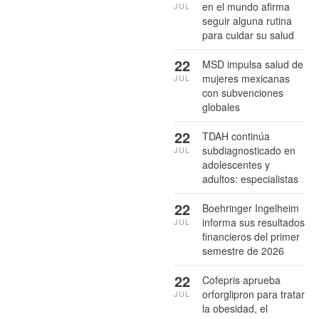
en el mundo afirma
JUL
seguir alguna rutina
para cuidar su salud
22
MSD impulsa salud de
mujeres mexicanas
JUL
con subvenciones
globales
22
TDAH continúa
subdiagnosticado en
JUL
adolescentes y
adultos: especialistas
22
Boehringer Ingelheim
informa sus resultados
JUL
financieros del primer
semestre de 2026
22
Cofepris aprueba
orforglipron para tratar
JUL
la obesidad, el