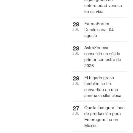
enfermedad venosa
en su vida
28
FarmaForum
Dominicana: 04
JUL
agosto
28
AstraZeneca
consolida un sólido
JUL
primer semestre de
2026
28
El hígado graso
también se ha
JUL
convertido en una
amenaza silenciosa
27
Opella inaugura línea
de producción para
JUL
Enterogermina en
México