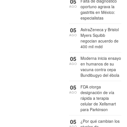
05
Falta de diagnóstico
oportuno agrava la
AGO
gastritis en México:
especialistas
05
AstraZeneca y Bristol
Myers Squibb
AGO
negocian acuerdo de
400 mil mdd
05
Moderna inicia ensayo
en humanos de su
AGO
vacuna contra cepa
Bundibugyo del ébola
05
FDA otorga
designación de vía
AGO
rápida a terapia
celular de Xellsmart
para Parkinson
05
¿Por qué cambian los
niveles de
AGO