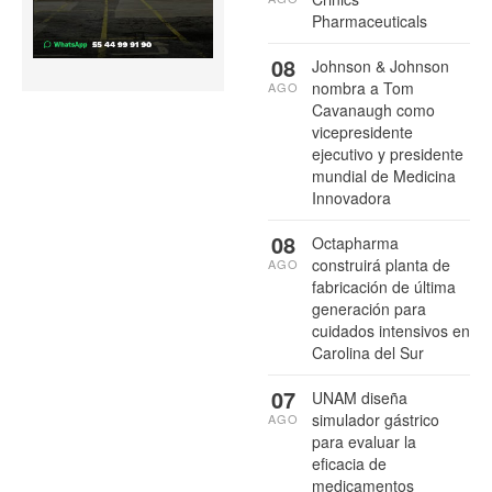
Pharmaceuticals
08
Johnson & Johnson
nombra a Tom
AGO
Cavanaugh como
vicepresidente
ejecutivo y presidente
mundial de Medicina
Innovadora
08
Octapharma
construirá planta de
AGO
fabricación de última
generación para
cuidados intensivos en
Carolina del Sur
07
UNAM diseña
simulador gástrico
AGO
para evaluar la
eficacia de
medicamentos