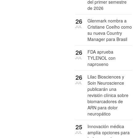
del primer semestre
de 2026
26
Glenmark nombra a
Cristiane Coelho como
JUL
su nueva Country
Manager para Brasil
26
FDA aprueba
TYLENOL con
JUL
naproxeno
26
Lilac Biosciences y
Soin Neuroscience
JUL
publicarán una
revisión clínica sobre
biomarcadores de
ARN para dolor
neuropático
25
Innovación médica
amplía opciones para
JUL