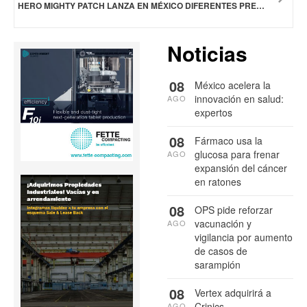
HERO MIGHTY PATCH LANZA EN MÉXICO DIFERENTES PRESENTACIONES DE SU TRATAMIENTO PARA EL ACNÉ
Noticias
08
México acelera la
innovación en salud:
AGO
expertos
08
Fármaco usa la
glucosa para frenar
AGO
expansión del cáncer
en ratones
08
OPS pide reforzar
vacunación y
AGO
vigilancia por aumento
de casos de
sarampión
08
Vertex adquirirá a
Crinics
AGO