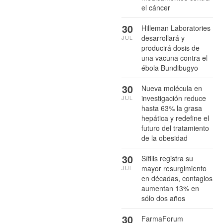
el cáncer
30
Hilleman Laboratories
desarrollará y
JUL
producirá dosis de
una vacuna contra el
ébola Bundibugyo
30
Nueva molécula en
investigación reduce
JUL
hasta 63% la grasa
hepática y redefine el
futuro del tratamiento
de la obesidad
30
Sífilis registra su
mayor resurgimiento
JUL
en décadas, contagios
aumentan 13% en
sólo dos años
30
FarmaForum