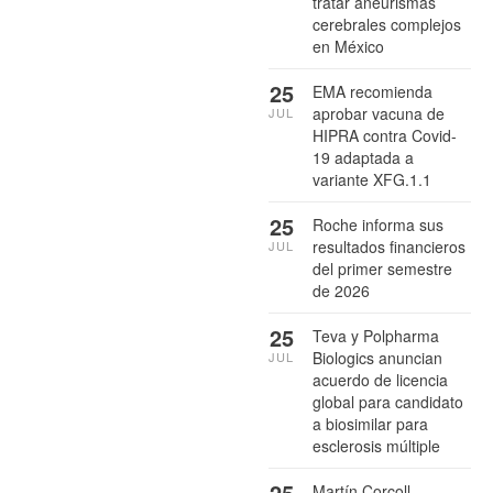
tratar aneurismas
cerebrales complejos
en México
25
EMA recomienda
aprobar vacuna de
JUL
HIPRA contra Covid-
19 adaptada a
variante XFG.1.1
25
Roche informa sus
resultados financieros
JUL
del primer semestre
de 2026
25
Teva y Polpharma
Biologics anuncian
JUL
acuerdo de licencia
global para candidato
a biosimilar para
esclerosis múltiple
25
Martín Corcoll