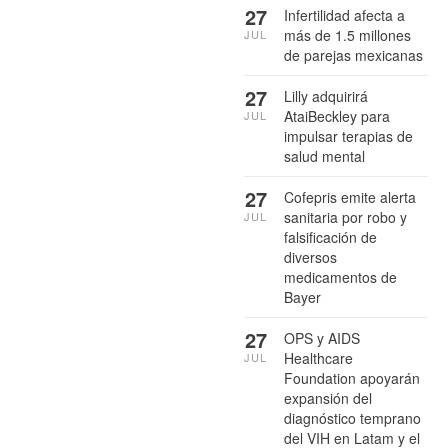
27
Infertilidad afecta a
más de 1.5 millones
JUL
de parejas mexicanas
27
Lilly adquirirá
AtaiBeckley para
JUL
impulsar terapias de
salud mental
27
Cofepris emite alerta
sanitaria por robo y
JUL
falsificación de
diversos
medicamentos de
Bayer
27
OPS y AIDS
Healthcare
JUL
Foundation apoyarán
expansión del
diagnóstico temprano
del VIH en Latam y el