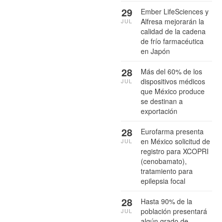
29
Ember LifeSciences y
Alfresa mejorarán la
JUL
calidad de la cadena
de frío farmacéutica
en Japón
28
Más del 60% de los
dispositivos médicos
JUL
que México produce
se destinan a
exportación
28
Eurofarma presenta
en México solicitud de
JUL
registro para XCOPRI
(cenobamato),
tratamiento para
epilepsia focal
28
Hasta 90% de la
población presentará
JUL
algún grado de