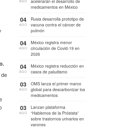
acelerarán el desarrollo de
AGO
medicamentos en México
04
Rusia desarrolla prototipo de
vacuna contra el cáncer de
AGO
y
pulmón
04
México registra menor
circulación de Covid-19 en
AGO
2026
o.
04
México registra reducción en
casos de paludismo
AGO
 de
03
OMS lanza el primer marco
global para descarbonizar los
AGO
medicamentos
e
03
o
Lanzan plataforma
“Hablemos de la Próstata”
AGO
sobre trastornos urinarios en
varones