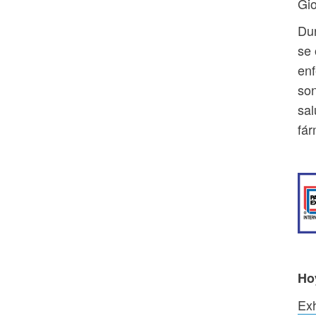
Gi
Dur
se 
enf
son
sal
fár
Ho
Exh