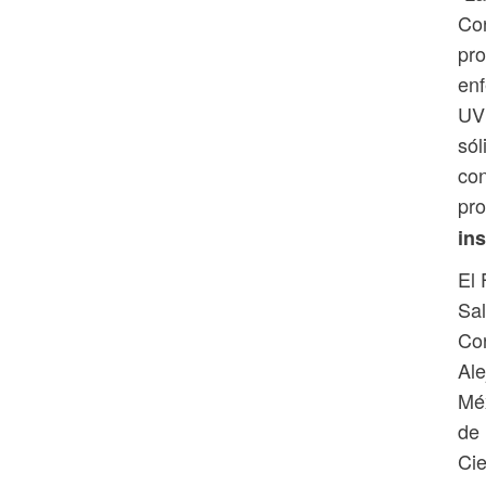
Con
pro
enf
UVM
sól
con
pro
ins
El 
Sal
Con
Ale
Méx
de 
Cie