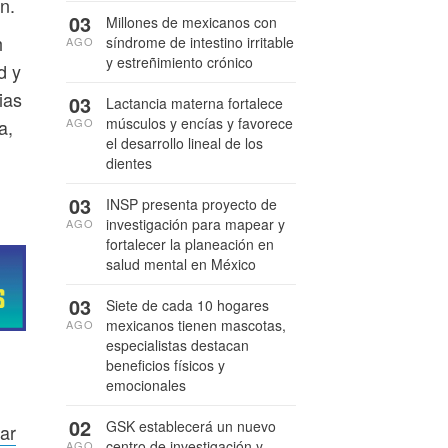
n.
03
Millones de mexicanos con
h
síndrome de intestino irritable
AGO
y estreñimiento crónico
d y
ias
03
Lactancia materna fortalece
músculos y encías y favorece
AGO
a,
el desarrollo lineal de los
dientes
03
INSP presenta proyecto de
investigación para mapear y
AGO
fortalecer la planeación en
salud mental en México
03
Siete de cada 10 hogares
mexicanos tienen mascotas,
AGO
especialistas destacan
beneficios físicos y
emocionales
02
GSK establecerá un nuevo
ar
centro de investigación y
AGO