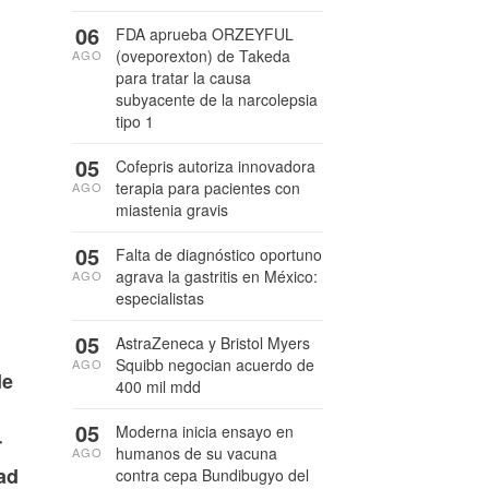
06
FDA aprueba ORZEYFUL
(oveporexton) de Takeda
AGO
para tratar la causa
subyacente de la narcolepsia
tipo 1
05
Cofepris autoriza innovadora
terapia para pacientes con
AGO
miastenia gravis
05
Falta de diagnóstico oportuno
agrava la gastritis en México:
AGO
especialistas
05
AstraZeneca y Bristol Myers
Squibb negocian acuerdo de
AGO
de
400 mil mdd
05
Moderna inicia ensayo en
r
humanos de su vacuna
AGO
ad
contra cepa Bundibugyo del