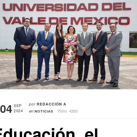
04
por
REDACCIÓN A
SEP
2024
en
Visto: 4263
NOTICIAS
Educación, el