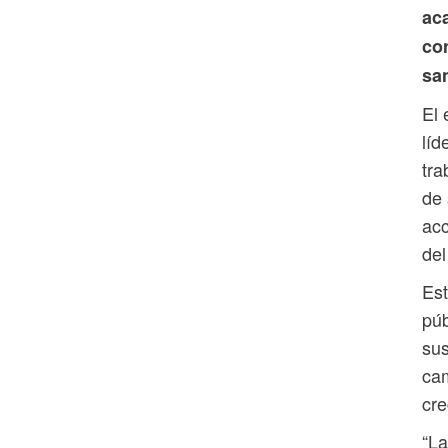
ac
co
san
El 
líd
tra
de 
acc
del
Est
púb
sus
cam
cre
“La