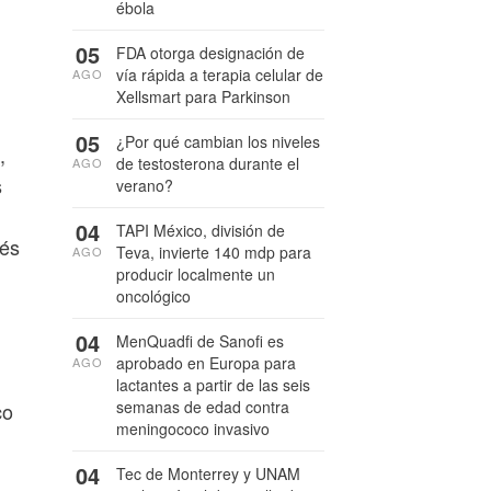
ébola
05
FDA otorga designación de
vía rápida a terapia celular de
AGO
Xellsmart para Parkinson
05
¿Por qué cambian los niveles
,
de testosterona durante el
AGO
s
verano?
04
TAPI México, división de
vés
Teva, invierte 140 mdp para
AGO
producir localmente un
oncológico
04
MenQuadfi de Sanofi es
aprobado en Europa para
AGO
lactantes a partir de las seis
semanas de edad contra
co
meningococo invasivo
04
Tec de Monterrey y UNAM