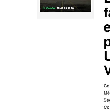
e
Co
Mé
Se
Co