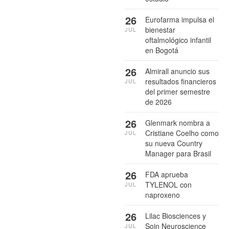
26
Eurofarma impulsa el
bienestar
JUL
oftalmológico infantil
en Bogotá
26
Almirall anuncio sus
resultados financieros
JUL
del primer semestre
de 2026
26
Glenmark nombra a
Cristiane Coelho como
JUL
su nueva Country
Manager para Brasil
26
FDA aprueba
TYLENOL con
JUL
naproxeno
26
Lilac Biosciences y
Soin Neuroscience
JUL