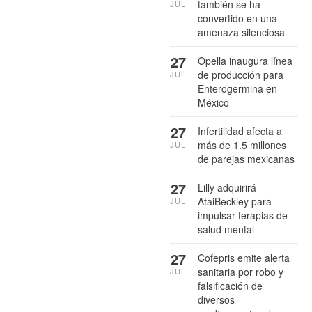
también se ha
JUL
convertido en una
amenaza silenciosa
27
Opella inaugura línea
de producción para
JUL
Enterogermina en
México
27
Infertilidad afecta a
más de 1.5 millones
JUL
de parejas mexicanas
27
Lilly adquirirá
AtaiBeckley para
JUL
impulsar terapias de
salud mental
27
Cofepris emite alerta
sanitaria por robo y
JUL
falsificación de
diversos