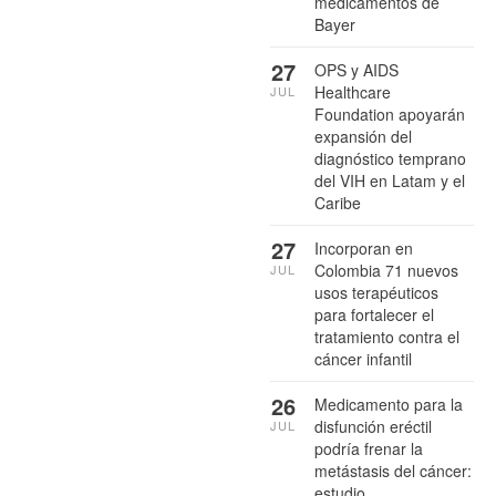
medicamentos de
Bayer
27
OPS y AIDS
Healthcare
JUL
Foundation apoyarán
expansión del
diagnóstico temprano
del VIH en Latam y el
Caribe
27
Incorporan en
Colombia 71 nuevos
JUL
usos terapéuticos
para fortalecer el
tratamiento contra el
cáncer infantil
26
Medicamento para la
disfunción eréctil
JUL
podría frenar la
metástasis del cáncer:
estudio