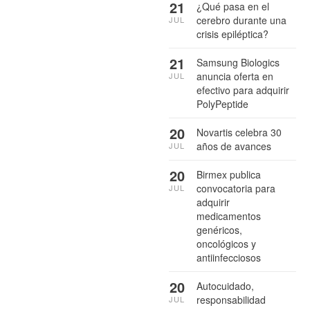
21
¿Qué pasa en el
cerebro durante una
JUL
crisis epiléptica?
21
Samsung Biologics
anuncia oferta en
JUL
efectivo para adquirir
PolyPeptide
20
Novartis celebra 30
años de avances
JUL
20
Birmex publica
convocatoria para
JUL
adquirir
medicamentos
genéricos,
oncológicos y
antiinfecciosos
20
Autocuidado,
responsabilidad
JUL