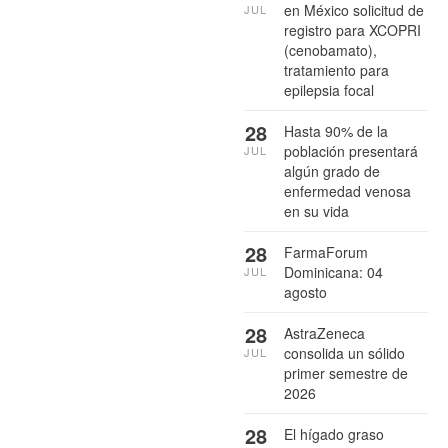
en México solicitud de
JUL
registro para XCOPRI
(cenobamato),
tratamiento para
epilepsia focal
28
Hasta 90% de la
población presentará
JUL
algún grado de
enfermedad venosa
en su vida
28
FarmaForum
Dominicana: 04
JUL
agosto
28
AstraZeneca
consolida un sólido
JUL
primer semestre de
2026
28
El hígado graso