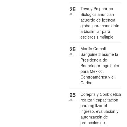
25
Teva y Polpharma
Biologics anuncian
JUL
acuerdo de licencia
global para candidato
a biosimilar para
esclerosis múltiple
25
Martín Corcoll
Sanguinetti asume la
JUL
Presidencia de
Boehringer Ingelheim
para México,
Centroamérica y el
Caribe
25
Cofepris y Conbioética
realizan capacitación
JUL
para agilizar el
ingreso, evaluación y
autorización de
protocolos de