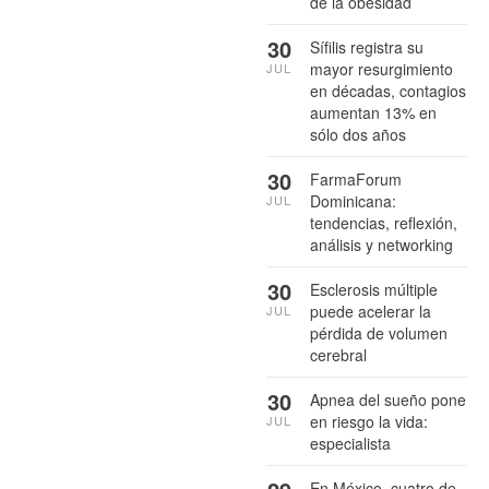
de la obesidad
30
Sífilis registra su
mayor resurgimiento
JUL
en décadas, contagios
aumentan 13% en
sólo dos años
30
FarmaForum
Dominicana:
JUL
tendencias, reflexión,
análisis y networking
30
Esclerosis múltiple
puede acelerar la
JUL
pérdida de volumen
cerebral
30
Apnea del sueño pone
en riesgo la vida:
JUL
especialista
En México, cuatro de