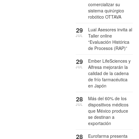
comercializar su
sistema quirúrgico
robótico OTTAVA
29
Lual Asesores invita al
Taller online
JUL
“Evaluación Histórica
de Procesos (RAP)”
29
Ember LifeSciences y
Alfresa mejorarán la
JUL
calidad de la cadena
de frío farmacéutica
en Japón
28
Más del 60% de los
dispositivos médicos
JUL
que México produce
se destinan a
exportación
28
Eurofarma presenta