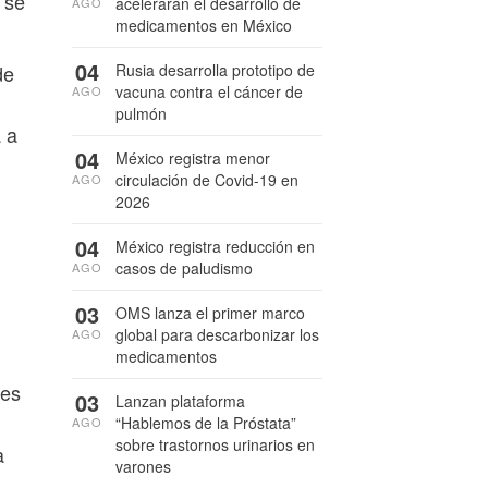
 se
acelerarán el desarrollo de
AGO
medicamentos en México
04
Rusia desarrolla prototipo de
de
vacuna contra el cáncer de
AGO
pulmón
 a
04
México registra menor
circulación de Covid-19 en
AGO
2026
04
México registra reducción en
casos de paludismo
AGO
03
OMS lanza el primer marco
global para descarbonizar los
AGO
medicamentos
 es
03
Lanzan plataforma
“Hablemos de la Próstata”
AGO
sobre trastornos urinarios en
a
varones