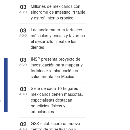
03
Millones de mexicanos con
síndrome de intestino irritable
AGO
y estreñimiento crónico
03
Lactancia materna fortalece
músculos y encías y favorece
AGO
el desarrollo lineal de los
dientes
03
INSP presenta proyecto de
investigación para mapear y
AGO
fortalecer la planeación en
salud mental en México
03
Siete de cada 10 hogares
mexicanos tienen mascotas,
AGO
especialistas destacan
beneficios físicos y
emocionales
02
GSK establecerá un nuevo
centro de investigación y
AGO