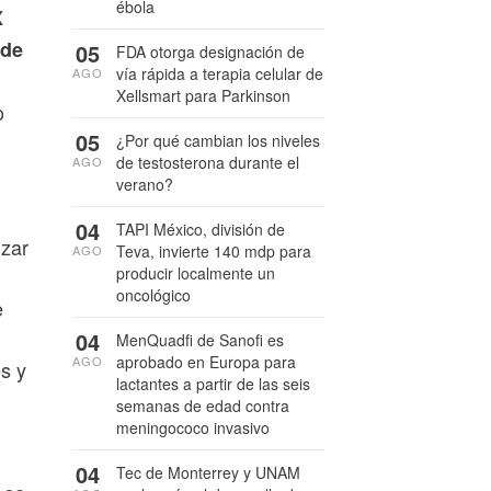
ébola
X
 de
05
FDA otorga designación de
vía rápida a terapia celular de
AGO
Xellsmart para Parkinson
o
05
¿Por qué cambian los niveles
de testosterona durante el
AGO
verano?
04
TAPI México, división de
izar
Teva, invierte 140 mdp para
AGO
producir localmente un
oncológico
e
04
MenQuadfi de Sanofi es
aprobado en Europa para
AGO
s y
lactantes a partir de las seis
semanas de edad contra
meningococo invasivo
04
Tec de Monterrey y UNAM