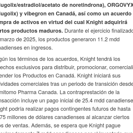
elugolix/estradiol/acetato de noretindrona), ORGOVY
elugolix) y vibegron en Canadá, así como un acuerdo
pra de activos en virtud del cual Knight adquirirá
Durante el ejercicio finalizad
ertos productos maduros.
marzo de 2025, los productos generaron 11.2 mdd
adienses en ingresos.
ún los términos de los acuerdos, Knight tendrá los
echos exclusivos para distribuir, promocionar, comercial
ender los Productos en Canadá. Knight iniciará sus
ividades comerciales tras un periodo de transición desd
mitomo Pharma Canada. La contraprestación de la
nsacción incluye un pago inicial de 25.4 mdd canadiense
ght podría realizar pagos contingentes futuros de hasta
75 millones de dólares canadienses al alcanzar ciertos
os de ventas. Además, se espera que Knight pague