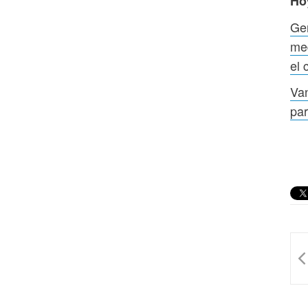
Ho
Gen
med
el 
Van
par