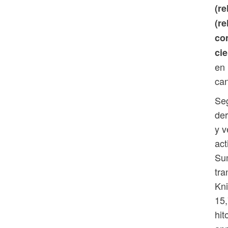
(r
(r
com
ci
en 
can
Seg
der
y v
act
Su
tra
Kni
15,
hit