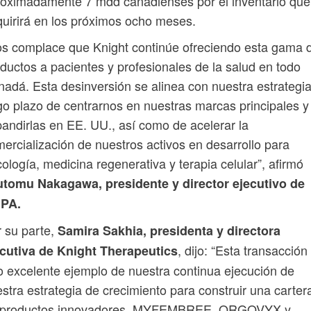
oximadamente 7 mdd canadienses por el inventario que
uirirá en los próximos ocho meses.
s complace que Knight continúe ofreciendo esta gama 
ductos a pacientes y profesionales de la salud en todo
adá. Esta desinversión se alinea con nuestra estrategia
go plazo de centrarnos en nuestras marcas principales y
andirlas en EE. UU., así como de acelerar la
ercialización de nuestros activos en desarrollo para
ología, medicina regenerativa y terapia celular”, afirmó
utomu Nakagawa, presidente y director ejecutivo de
PA.
 su parte,
Samira Sakhia, presidenta y directora
, dijo: “Esta transacción
ecutiva de Knight Therapeutics
o excelente ejemplo de nuestra continua ejecución de
stra estrategia de crecimiento para construir una carter
 productos innovadores. MYFEMBREE, ORGOVYX y