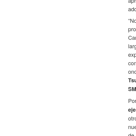
apr
adq
“No
pro
Can
lar
exp
com
onc
Ts
SM
Por
ej
otr
nue
de