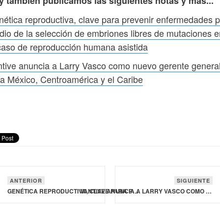
y también publicamos las siguientes notas y más...
ética reproductiva, clave para prevenir enfermedades p
io de la selección de embriones libres de mutaciones e
caso de reproducción humana asistida
tive anuncia a Larry Vasco como nuevo gerente genera
a México, Centroamérica y el Caribe
ANTERIOR
SIGUIENTE
GENÉTICA REPRODUCTIVA, CLAVE PARA PREVENIR ENFERMEDADES POR MEDIO DE LA SELECCIÓN DE EMBRIONES LIBRES DE MUTACIONES EN EL CASO DE REPRODUCCIÓN HUMANA ASISTIDA
VANTIVE ANUNCIA A LARRY VASCO COMO NUEVO GERENTE GENERAL PARA MÉXICO, CENTROAMÉRICA Y EL CARIBE