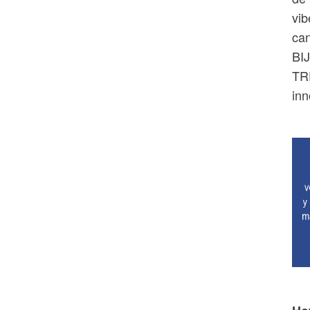
vib
ca
BIJ
TR
inn