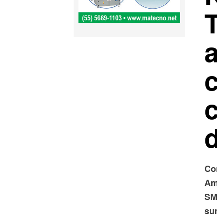
c
Co
Am
SM
su