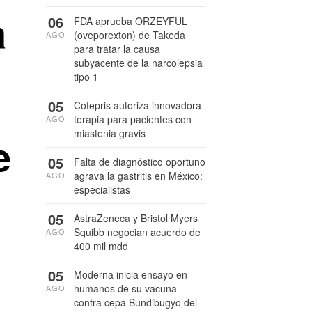
a
06
FDA aprueba ORZEYFUL
(oveporexton) de Takeda
AGO
para tratar la causa
subyacente de la narcolepsia
tipo 1
05
Cofepris autoriza innovadora
terapia para pacientes con
AGO
miastenia gravis
e
05
Falta de diagnóstico oportuno
agrava la gastritis en México:
AGO
especialistas
05
AstraZeneca y Bristol Myers
Squibb negocian acuerdo de
AGO
400 mil mdd
05
Moderna inicia ensayo en
humanos de su vacuna
AGO
contra cepa Bundibugyo del