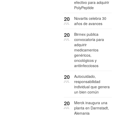
efectivo para adquirir
PolyPeptide
20
Novartis celebra 30
años de avances
JUL
20
Birmex publica
convocatoria para
JUL
adquirir
medicamentos
genéricos,
oncológicos y
antiinfecciosos
20
Autocuidado,
responsabilidad
JUL
individual que genera
un bien común
20
Merck inaugura una
planta en Darmstadt,
JUL
Alemania