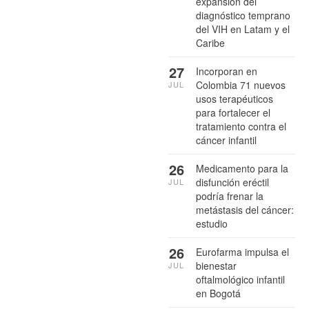
expansión del
diagnóstico temprano
del VIH en Latam y el
Caribe
27
Incorporan en
Colombia 71 nuevos
JUL
usos terapéuticos
para fortalecer el
tratamiento contra el
cáncer infantil
26
Medicamento para la
disfunción eréctil
JUL
podría frenar la
metástasis del cáncer:
estudio
26
Eurofarma impulsa el
bienestar
JUL
oftalmológico infantil
en Bogotá