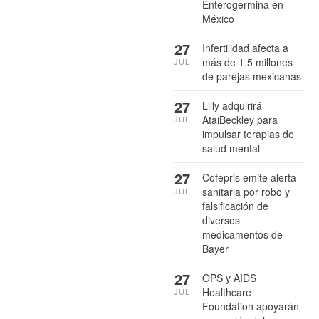
Enterogermina en
México
27
Infertilidad afecta a
más de 1.5 millones
JUL
de parejas mexicanas
27
Lilly adquirirá
AtaiBeckley para
JUL
impulsar terapias de
salud mental
27
Cofepris emite alerta
sanitaria por robo y
JUL
falsificación de
diversos
medicamentos de
Bayer
27
OPS y AIDS
Healthcare
JUL
Foundation apoyarán