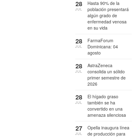
28
Hasta 90% de la
población presentará
JUL
algún grado de
enfermedad venosa
en su vida
28
FarmaForum
Dominicana: 04
JUL
agosto
28
AstraZeneca
consolida un sólido
JUL
primer semestre de
2026
28
El hígado graso
también se ha
JUL
convertido en una
amenaza silenciosa
27
Opella inaugura línea
de producción para
JUL