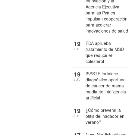
Innovación y la
Agencia Ejecutiva
para las Pymes
impulsan cooperación
para acelerar
innovaciones de salud
19
FDA aprueba
tratamiento de MSD
JUL
que reduce el
colesterol
19
ISSSTE fortalece
diagnóstico oportuno
JUL
de cáncer de mama
mediante inteligencia
artificial
19
¿Cómo prevenir la
otitis del nadador en
JUL
verano?
17
Novo Nordisk obtiene