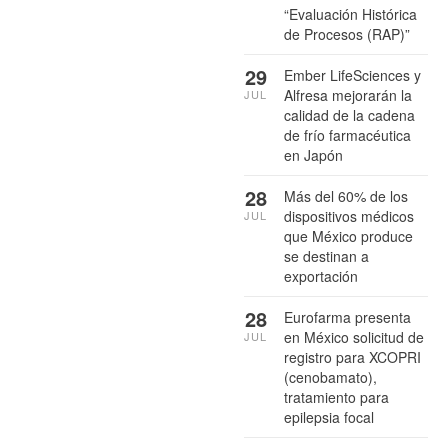
“Evaluación Histórica
de Procesos (RAP)”
29
Ember LifeSciences y
Alfresa mejorarán la
JUL
calidad de la cadena
de frío farmacéutica
en Japón
28
Más del 60% de los
dispositivos médicos
JUL
que México produce
se destinan a
exportación
28
Eurofarma presenta
en México solicitud de
JUL
registro para XCOPRI
(cenobamato),
tratamiento para
epilepsia focal