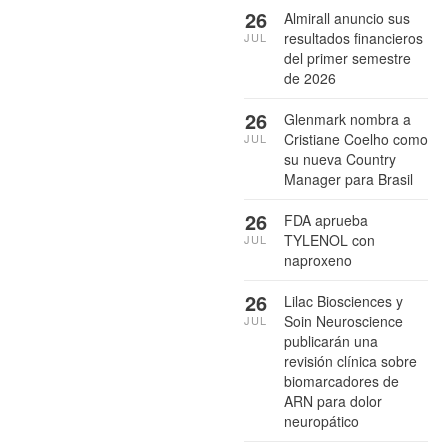
26
Almirall anuncio sus
resultados financieros
JUL
del primer semestre
de 2026
26
Glenmark nombra a
Cristiane Coelho como
JUL
su nueva Country
Manager para Brasil
26
FDA aprueba
TYLENOL con
JUL
naproxeno
26
Lilac Biosciences y
Soin Neuroscience
JUL
publicarán una
revisión clínica sobre
biomarcadores de
ARN para dolor
neuropático