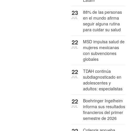
23
88% de las personas
en el mundo afirma
JUL
seguir alguna rutina
para cuidar su salud
22
MSD impulsa salud de
mujeres mexicanas
JUL
con subvenciones
globales
22
TDAH continúa
subdiagnosticado en
JUL
adolescentes y
adultos: especialistas
22
Boehringer Ingelheim
informa sus resultados
JUL
financieros del primer
semestre de 2026
22
Cofepris aprueba