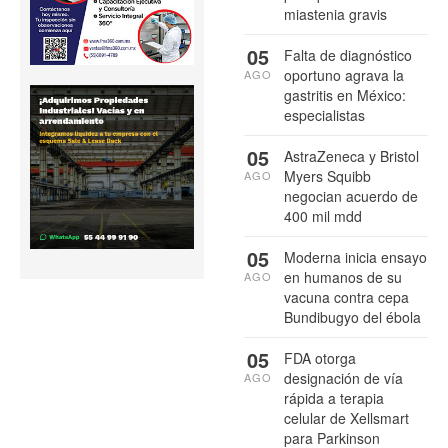
miastenia gravis
05
Falta de diagnóstico
oportuno agrava la
AGO
gastritis en México:
especialistas
05
AstraZeneca y Bristol
Myers Squibb
AGO
negocian acuerdo de
400 mil mdd
05
Moderna inicia ensayo
en humanos de su
AGO
vacuna contra cepa
Bundibugyo del ébola
05
FDA otorga
designación de vía
AGO
rápida a terapia
celular de Xellsmart
para Parkinson