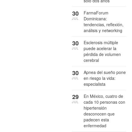
sólo dos años
30
FarmaForum
Dominicana:
JUL
tendencias, reflexión,
análisis y networking
30
Esclerosis múltiple
puede acelerar la
JUL
pérdida de volumen
cerebral
30
Apnea del sueño pone
en riesgo la vida:
JUL
especialista
29
En México, cuatro de
cada 10 personas con
JUL
hipertensión
desconocen que
padecen esta
enfermedad