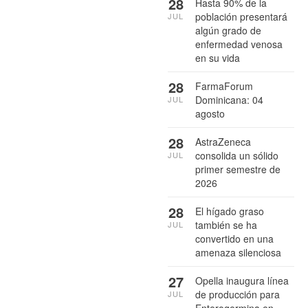
28
Hasta 90% de la
población presentará
JUL
algún grado de
enfermedad venosa
en su vida
28
FarmaForum
Dominicana: 04
JUL
agosto
28
AstraZeneca
consolida un sólido
JUL
primer semestre de
2026
28
El hígado graso
también se ha
JUL
convertido en una
amenaza silenciosa
27
Opella inaugura línea
de producción para
JUL
Enterogermina en