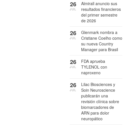
26
Almirall anuncio sus
resultados financieros
JUL
del primer semestre
de 2026
26
Glenmark nombra a
Cristiane Coelho como
JUL
su nueva Country
Manager para Brasil
26
FDA aprueba
TYLENOL con
JUL
naproxeno
26
Lilac Biosciences y
Soin Neuroscience
JUL
publicarán una
revisión clínica sobre
biomarcadores de
ARN para dolor
neuropático