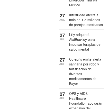
México
27
Infertilidad afecta a
más de 1.5 millones
JUL
de parejas mexicanas
27
Lilly adquirirá
AtaiBeckley para
JUL
impulsar terapias de
salud mental
27
Cofepris emite alerta
sanitaria por robo y
JUL
falsificación de
diversos
medicamentos de
Bayer
27
OPS y AIDS
Healthcare
JUL
Foundation apoyarán
expansión del