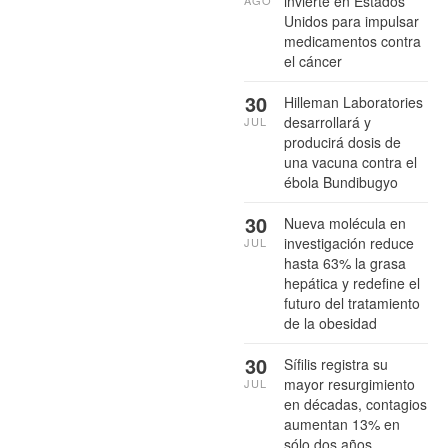
invierte en Estados
Unidos para impulsar
medicamentos contra
el cáncer
30
Hilleman Laboratories
desarrollará y
JUL
producirá dosis de
una vacuna contra el
ébola Bundibugyo
30
Nueva molécula en
investigación reduce
JUL
hasta 63% la grasa
hepática y redefine el
futuro del tratamiento
de la obesidad
30
Sífilis registra su
mayor resurgimiento
JUL
en décadas, contagios
aumentan 13% en
sólo dos años