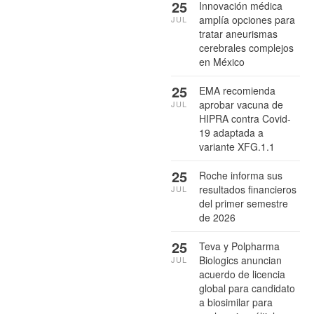
25
Innovación médica
amplía opciones para
JUL
tratar aneurismas
cerebrales complejos
en México
25
EMA recomienda
aprobar vacuna de
JUL
HIPRA contra Covid-
19 adaptada a
variante XFG.1.1
25
Roche informa sus
resultados financieros
JUL
del primer semestre
de 2026
25
Teva y Polpharma
Biologics anuncian
JUL
acuerdo de licencia
global para candidato
a biosimilar para