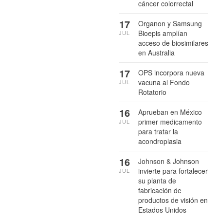
cáncer colorrectal
17
Organon y Samsung
Bioepis amplían
JUL
acceso de biosimilares
en Australia
17
OPS incorpora nueva
vacuna al Fondo
JUL
Rotatorio
16
Aprueban en México
primer medicamento
JUL
para tratar la
acondroplasia
16
Johnson & Johnson
invierte para fortalecer
JUL
su planta de
fabricación de
productos de visión en
Estados Unidos