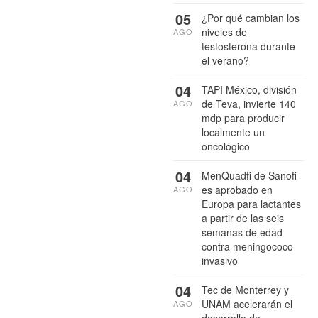
05
¿Por qué cambian los
niveles de
AGO
testosterona durante
el verano?
04
TAPI México, división
de Teva, invierte 140
AGO
mdp para producir
localmente un
oncológico
04
MenQuadfi de Sanofi
es aprobado en
AGO
Europa para lactantes
a partir de las seis
semanas de edad
contra meningococo
invasivo
04
Tec de Monterrey y
UNAM acelerarán el
AGO
desarrollo de