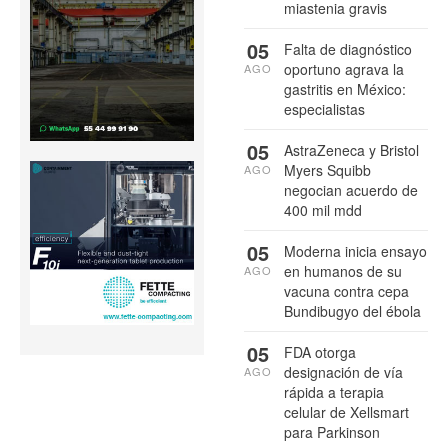
miastenia gravis
05
Falta de diagnóstico
oportuno agrava la
AGO
gastritis en México:
especialistas
05
AstraZeneca y Bristol
Myers Squibb
AGO
negocian acuerdo de
400 mil mdd
05
Moderna inicia ensayo
en humanos de su
AGO
vacuna contra cepa
Bundibugyo del ébola
05
FDA otorga
designación de vía
AGO
rápida a terapia
celular de Xellsmart
para Parkinson