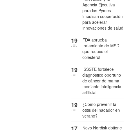
Agencia Ejecutiva
para las Pymes
impulsan cooperación
para acelerar
innovaciones de salud
19
FDA aprueba
tratamiento de MSD
JUL
que reduce el
colesterol
19
ISSSTE fortalece
diagnóstico oportuno
JUL
de cáncer de mama
mediante inteligencia
artificial
19
¿Cómo prevenir la
otitis del nadador en
JUL
verano?
17
Novo Nordisk obtiene