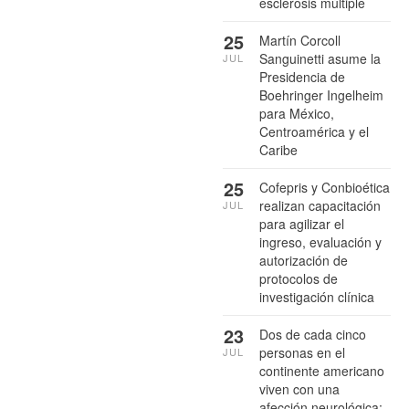
esclerosis múltiple
25
Martín Corcoll
Sanguinetti asume la
JUL
Presidencia de
Boehringer Ingelheim
para México,
Centroamérica y el
Caribe
25
Cofepris y Conbioética
realizan capacitación
JUL
para agilizar el
ingreso, evaluación y
autorización de
protocolos de
investigación clínica
23
Dos de cada cinco
personas en el
JUL
continente americano
viven con una
afección neurológica: