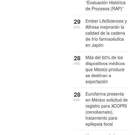
“Evaluación Histórica
de Procesos (RAP)”
29
Ember LifeSciences y
Alfresa mejorarán la
JUL
calidad de la cadena
de frío farmacéutica
en Japón
28
Más del 60% de los
dispositivos médicos
JUL
que México produce
se destinan a
exportación
28
Eurofarma presenta
en México solicitud de
JUL
registro para XCOPRI
(cenobamato),
tratamiento para
epilepsia focal