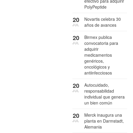
efectivo para adquirir
PolyPeptide
20
Novartis celebra 30
años de avances
JUL
20
Birmex publica
convocatoria para
JUL
adquirir
medicamentos
genéricos,
oncológicos y
antiinfecciosos
20
Autocuidado,
responsabilidad
JUL
individual que genera
un bien común
20
Merck inaugura una
planta en Darmstadt,
JUL
Alemania