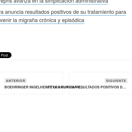
epris avanza en la simplicación administrativa
a anuncia resultados positivos de su tratamiento para
venir la migraña crónica y episódica
ANTERIOR
SIGUIENTE
BOEHRINGER INGELHEIM Y LEO PHARMA COMERCIALIZARÁN Y DESARROLLARÁN TRATAMIENTO PARA PSORIASIS PUSTULOSA GENERALIZADA
TEVA ANUNCIA RESULTADOS POSITIVOS DE SU TRATAMIENTO PARA PREVENIR LA MIGRAÑA CRÓNICA Y EPISÓDICA