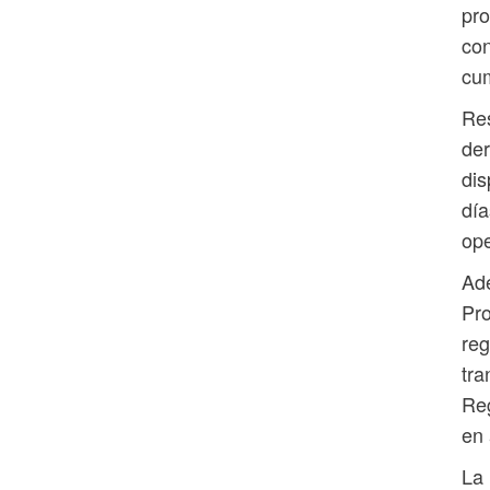
pro
con
cum
Res
der
dis
día
ope
Ade
Pro
reg
tra
Reg
en 
La 