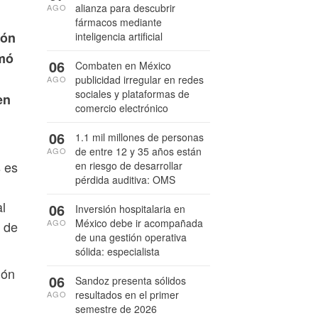
alianza para descubrir
AGO
fármacos mediante
ión
inteligencia artificial
rmó
06
Combaten en México
publicidad irregular en redes
AGO
sociales y plataformas de
en
comercio electrónico
06
1.1 mil millones de personas
de entre 12 y 35 años están
AGO
s es
en riesgo de desarrollar
pérdida auditiva: OMS
l
06
Inversión hospitalaria en
México debe ir acompañada
AGO
n de
de una gestión operativa
sólida: especialista
ión
06
Sandoz presenta sólidos
resultados en el primer
AGO
semestre de 2026