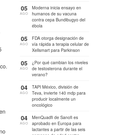
05
Moderna inicia ensayo en
humanos de su vacuna
AGO
contra cepa Bundibugyo del
ébola
e
05
FDA otorga designación de
vía rápida a terapia celular de
AGO
5
Xellsmart para Parkinson
05
¿Por qué cambian los niveles
co.
de testosterona durante el
AGO
verano?
04
TAPI México, división de
Teva, invierte 140 mdp para
AGO
producir localmente un
oncológico
ten
04
MenQuadfi de Sanofi es
aprobado en Europa para
AGO
lactantes a partir de las seis
rno