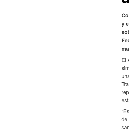
Co
y e
sob
Fe
mat
El 
sim
una
Tra
rep
est
“Es
de 
san