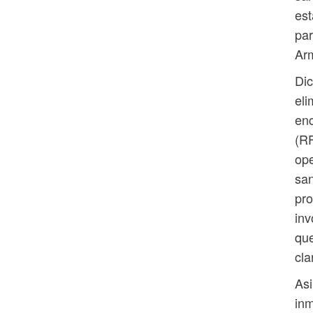
est
par
Arm
Dic
eli
enc
(RF
ope
san
pro
inv
que
cla
As
inm