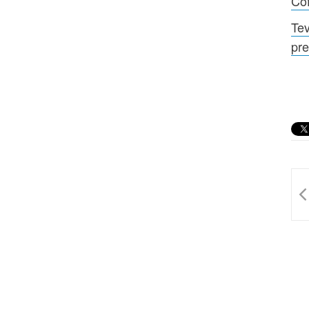
Cof
Tev
pre