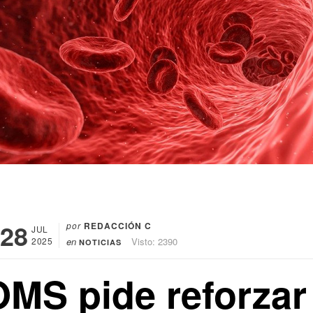
28
por
REDACCIÓN C
JUL
2025
en
Visto: 2390
NOTICIAS
OMS pide reforzar