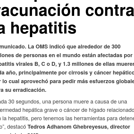
vacunación contr
a hepatitis
municado. La OMS indicó que alrededor de 300
llones de personas en el mundo están afectadas por 
atitis virales B, C o D, y 1.3 millones de ellas muere
a año, principalmente por cirrosis y cáncer hepático
r lo cual aprovechó para pedir más esfuerzos global
a su erradicación.
ada 30 segundos, una persona muere a causa de una
ermedad hepática grave o cáncer de hígado relacionad
 la hepatitis, pero tenemos las herramientas para deten
o”, destacó
Tedros Adhanom Ghebreyesus, director