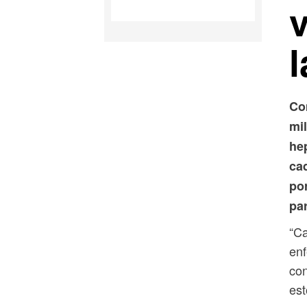
l
Co
mi
hep
cad
po
par
“C
enf
con
est