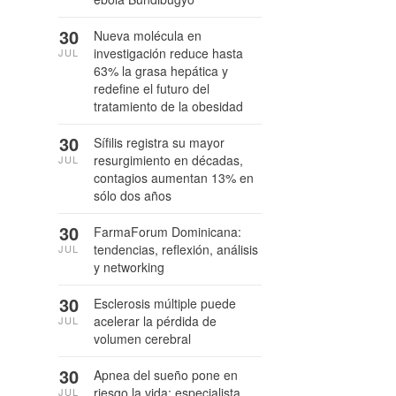
30
Nueva molécula en
investigación reduce hasta
JUL
63% la grasa hepática y
redefine el futuro del
tratamiento de la obesidad
30
Sífilis registra su mayor
resurgimiento en décadas,
JUL
contagios aumentan 13% en
sólo dos años
30
FarmaForum Dominicana:
tendencias, reflexión, análisis
JUL
y networking
30
Esclerosis múltiple puede
acelerar la pérdida de
JUL
volumen cerebral
30
Apnea del sueño pone en
riesgo la vida: especialista
JUL