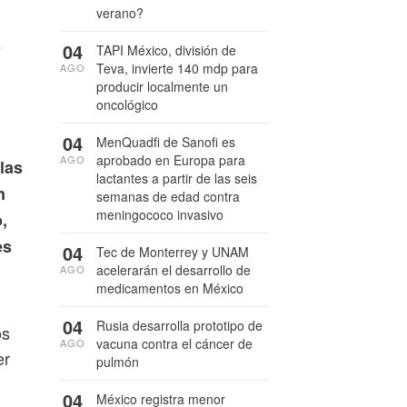
a
verano?
04
TAPI México, división de
Teva, invierte 140 mdp para
AGO
producir localmente un
oncológico
04
MenQuadfi de Sanofi es
aprobado en Europa para
AGO
las
lactantes a partir de las seis
n
semanas de edad contra
meningococo invasivo
,
es
04
Tec de Monterrey y UNAM
acelerarán el desarrollo de
AGO
medicamentos en México
04
Rusia desarrolla prototipo de
os
vacuna contra el cáncer de
AGO
er
pulmón
04
México registra menor