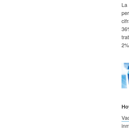
La 
per
cif
36%
tra
2%
Ho
Va
inm