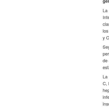
ge
La 
Int
cla
los
y C
Seg
per
de 
est
La 
C, 
hep
inf
ins