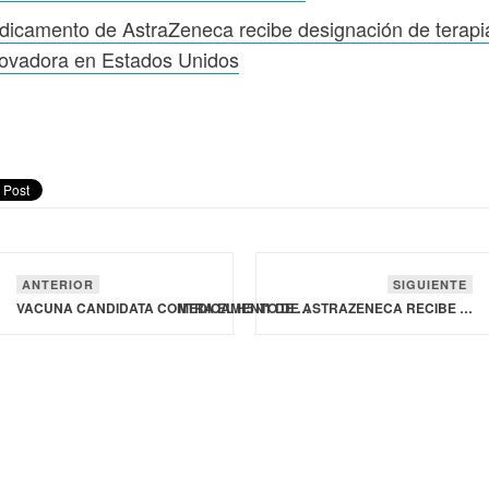
icamento de AstraZeneca recibe designación de terapi
novadora en Estados Unidos
ANTERIOR
SIGUIENTE
VACUNA CANDIDATA CONTRA EL H5N1 DE NOVAVAX DEMUESTRA INMUNOGENICIDAD EN ESTUDIO PRECLÍNICO
MEDICAMENTO DE ASTRAZENECA RECIBE DESIGNACIÓN DE TERAPIA INNOVADORA EN ESTADOS UNIDOS