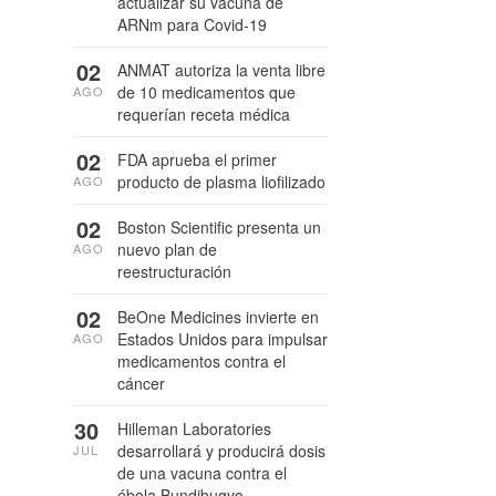
actualizar su vacuna de
ARNm para Covid-19
02
ANMAT autoriza la venta libre
de 10 medicamentos que
AGO
requerían receta médica
02
FDA aprueba el primer
producto de plasma liofilizado
AGO
02
Boston Scientific presenta un
nuevo plan de
AGO
reestructuración
02
BeOne Medicines invierte en
Estados Unidos para impulsar
AGO
medicamentos contra el
cáncer
30
Hilleman Laboratories
desarrollará y producirá dosis
JUL
de una vacuna contra el
ébola Bundibugyo