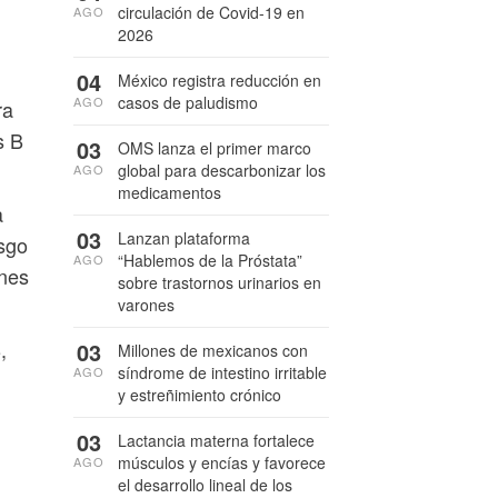
circulación de Covid-19 en
AGO
2026
04
México registra reducción en
casos de paludismo
AGO
ra
s B
03
OMS lanza el primer marco
global para descarbonizar los
AGO
medicamentos
a
03
Lanzan plataforma
esgo
“Hablemos de la Próstata”
AGO
enes
sobre trastornos urinarios en
varones
,
03
Millones de mexicanos con
síndrome de intestino irritable
AGO
y estreñimiento crónico
03
Lactancia materna fortalece
músculos y encías y favorece
AGO
el desarrollo lineal de los