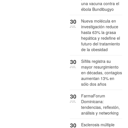
una vacuna contra el
ébola Bundibugyo
30
Nueva molécula en
investigación reduce
JUL
hasta 63% la grasa
hepática y redefine el
futuro del tratamiento
de la obesidad
30
Sífilis registra su
mayor resurgimiento
JUL
en décadas, contagios
aumentan 13% en
sólo dos años
30
FarmaForum
Dominicana:
JUL
tendencias, reflexión,
análisis y networking
30
Esclerosis múltiple