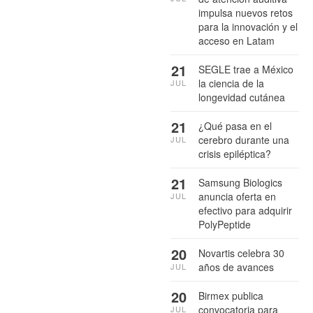
impulsa nuevos retos
para la innovación y el
acceso en Latam
21
SEGLE trae a México
la ciencia de la
JUL
longevidad cutánea
21
¿Qué pasa en el
cerebro durante una
JUL
crisis epiléptica?
21
Samsung Biologics
anuncia oferta en
JUL
efectivo para adquirir
PolyPeptide
20
Novartis celebra 30
años de avances
JUL
20
Birmex publica
convocatoria para
JUL