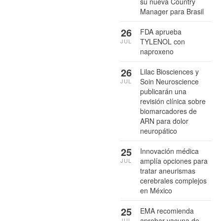
su nueva Country
Manager para Brasil
26
FDA aprueba
TYLENOL con
JUL
naproxeno
26
Lilac Biosciences y
Soin Neuroscience
JUL
publicarán una
revisión clínica sobre
biomarcadores de
ARN para dolor
neuropático
25
Innovación médica
amplía opciones para
JUL
tratar aneurismas
cerebrales complejos
en México
25
EMA recomienda
aprobar vacuna de
JUL