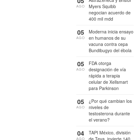
05
Myers Squibb
AGO
negocian acuerdo de
400 mil mdd
05
Moderna inicia ensayo
en humanos de su
AGO
vacuna contra cepa
Bundibugyo del ébola
05
FDA otorga
designación de vía
AGO
rápida a terapia
celular de Xellsmart
para Parkinson
05
¿Por qué cambian los
niveles de
AGO
testosterona durante
el verano?
04
TAPI México, división
de Teva, invierte 140
AGO