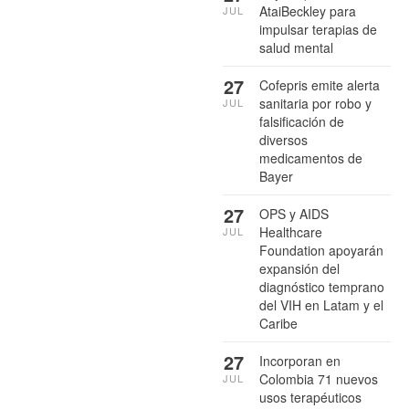
AtaiBeckley para
JUL
impulsar terapias de
salud mental
27
Cofepris emite alerta
sanitaria por robo y
JUL
falsificación de
diversos
medicamentos de
Bayer
27
OPS y AIDS
Healthcare
JUL
Foundation apoyarán
expansión del
diagnóstico temprano
del VIH en Latam y el
Caribe
27
Incorporan en
Colombia 71 nuevos
JUL
usos terapéuticos