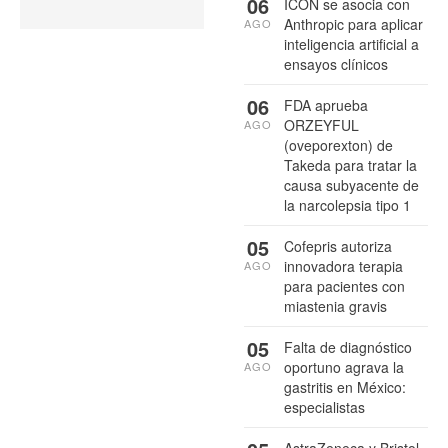
06
ICON se asocia con
Anthropic para aplicar
AGO
inteligencia artificial a
ensayos clínicos
06
FDA aprueba
ORZEYFUL
AGO
(oveporexton) de
Takeda para tratar la
causa subyacente de
la narcolepsia tipo 1
05
Cofepris autoriza
innovadora terapia
AGO
para pacientes con
miastenia gravis
05
Falta de diagnóstico
oportuno agrava la
AGO
gastritis en México:
especialistas
AstraZeneca y Bristol