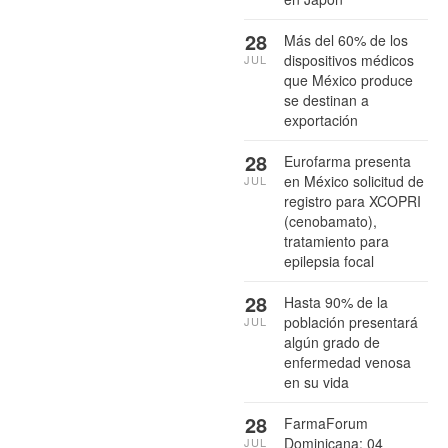
28
Más del 60% de los
dispositivos médicos
JUL
que México produce
se destinan a
exportación
28
Eurofarma presenta
en México solicitud de
JUL
registro para XCOPRI
(cenobamato),
tratamiento para
epilepsia focal
28
Hasta 90% de la
población presentará
JUL
algún grado de
enfermedad venosa
en su vida
28
FarmaForum
Dominicana: 04
JUL