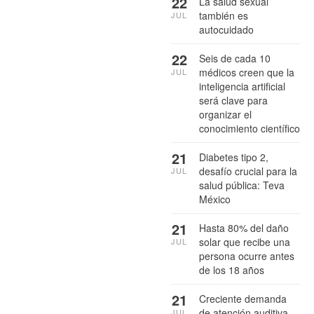
22
La salud sexual
también es
JUL
autocuidado
22
Seis de cada 10
médicos creen que la
JUL
inteligencia artificial
será clave para
organizar el
conocimiento científico
21
Diabetes tipo 2,
desafío crucial para la
JUL
salud pública: Teva
México
21
Hasta 80% del daño
solar que recibe una
JUL
persona ocurre antes
de los 18 años
21
Creciente demanda
de atención auditiva
JUL