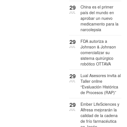
29
China es el primer
país del mundo en
JUL
aprobar un nuevo
medicamento para la
narcolepsia
29
FDA autoriza a
Johnson & Johnson
JUL
comercializar su
sistema quirúrgico
robótico OTTAVA
29
Lual Asesores invita al
Taller online
JUL
“Evaluación Histórica
de Procesos (RAP)”
29
Ember LifeSciences y
Alfresa mejorarán la
JUL
calidad de la cadena
de frío farmacéutica
en Japón