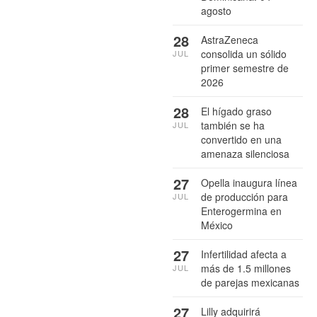
agosto
28
AstraZeneca
consolida un sólido
JUL
primer semestre de
2026
28
El hígado graso
también se ha
JUL
convertido en una
amenaza silenciosa
27
Opella inaugura línea
de producción para
JUL
Enterogermina en
México
27
Infertilidad afecta a
más de 1.5 millones
JUL
de parejas mexicanas
27
Lilly adquirirá