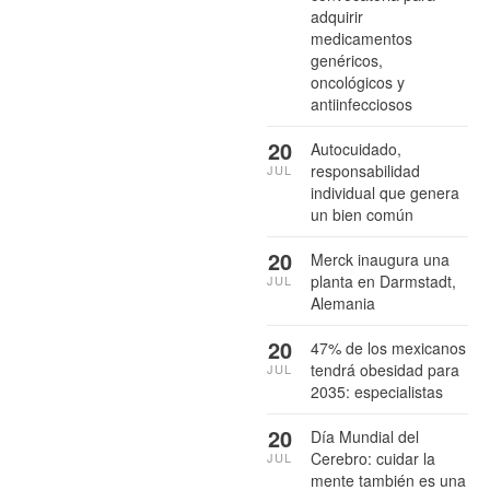
adquirir
medicamentos
genéricos,
oncológicos y
antiinfecciosos
20
Autocuidado,
responsabilidad
JUL
individual que genera
un bien común
20
Merck inaugura una
planta en Darmstadt,
JUL
Alemania
20
47% de los mexicanos
tendrá obesidad para
JUL
2035: especialistas
20
Día Mundial del
Cerebro: cuidar la
JUL
mente también es una