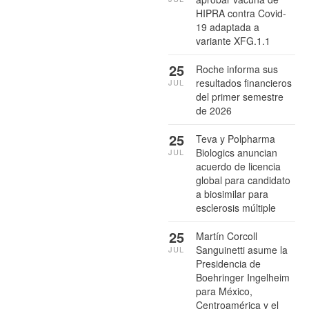
HIPRA contra Covid-
19 adaptada a
variante XFG.1.1
25
Roche informa sus
resultados financieros
JUL
del primer semestre
de 2026
25
Teva y Polpharma
Biologics anuncian
JUL
acuerdo de licencia
global para candidato
a biosimilar para
esclerosis múltiple
25
Martín Corcoll
Sanguinetti asume la
JUL
Presidencia de
Boehringer Ingelheim
para México,
Centroamérica y el