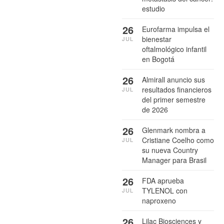
estudio
26
Eurofarma impulsa el
bienestar
JUL
oftalmológico infantil
en Bogotá
26
Almirall anuncio sus
resultados financieros
JUL
del primer semestre
de 2026
26
Glenmark nombra a
Cristiane Coelho como
JUL
su nueva Country
Manager para Brasil
26
FDA aprueba
TYLENOL con
JUL
naproxeno
26
Lilac Biosciences y