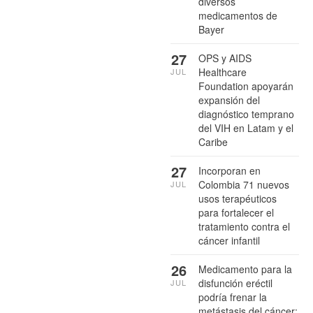
diversos
medicamentos de
Bayer
27
OPS y AIDS
Healthcare
JUL
Foundation apoyarán
expansión del
diagnóstico temprano
del VIH en Latam y el
Caribe
27
Incorporan en
Colombia 71 nuevos
JUL
usos terapéuticos
para fortalecer el
tratamiento contra el
cáncer infantil
26
Medicamento para la
disfunción eréctil
JUL
podría frenar la
metástasis del cáncer: