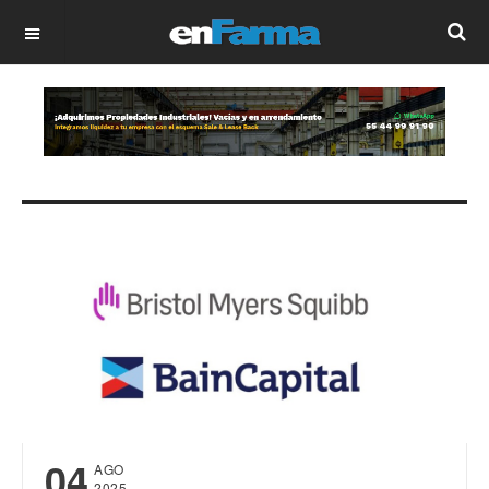
OFF CANVAS
04
AGO
2025