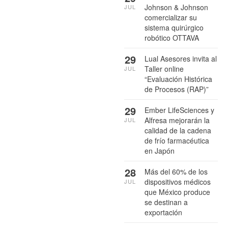
Johnson & Johnson
JUL
comercializar su
sistema quirúrgico
robótico OTTAVA
29
Lual Asesores invita al
Taller online
JUL
“Evaluación Histórica
de Procesos (RAP)”
29
Ember LifeSciences y
Alfresa mejorarán la
JUL
calidad de la cadena
de frío farmacéutica
en Japón
28
Más del 60% de los
dispositivos médicos
JUL
que México produce
se destinan a
exportación