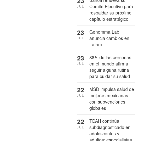
23
Comité Ejecutivo para
JUL
respaldar su próximo
capítulo estratégico
23
Genomma Lab
anuncia cambios en
JUL
Latam
23
88% de las personas
en el mundo afirma
JUL
seguir alguna rutina
para cuidar su salud
22
MSD impulsa salud de
mujeres mexicanas
JUL
con subvenciones
globales
22
TDAH continúa
subdiagnosticado en
JUL
adolescentes y
adultos: especialistas