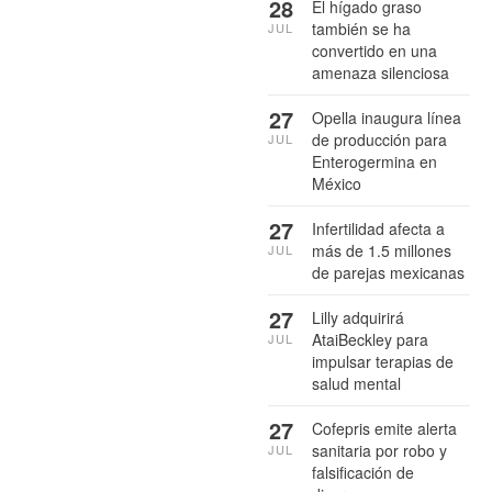
28
El hígado graso
también se ha
JUL
convertido en una
amenaza silenciosa
27
Opella inaugura línea
de producción para
JUL
Enterogermina en
México
27
Infertilidad afecta a
más de 1.5 millones
JUL
de parejas mexicanas
27
Lilly adquirirá
AtaiBeckley para
JUL
impulsar terapias de
salud mental
27
Cofepris emite alerta
sanitaria por robo y
JUL
falsificación de