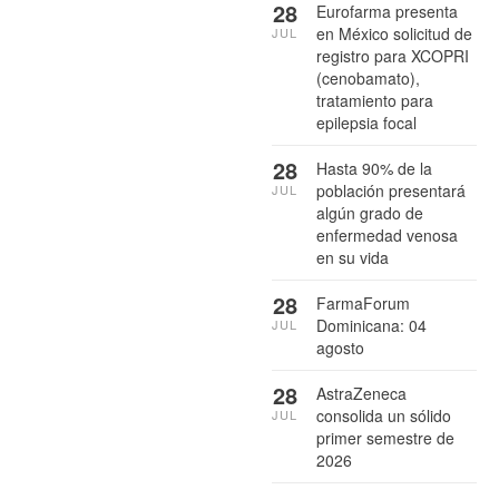
28
Eurofarma presenta
en México solicitud de
JUL
registro para XCOPRI
(cenobamato),
tratamiento para
epilepsia focal
28
Hasta 90% de la
población presentará
JUL
algún grado de
enfermedad venosa
en su vida
28
FarmaForum
Dominicana: 04
JUL
agosto
28
AstraZeneca
consolida un sólido
JUL
primer semestre de
2026