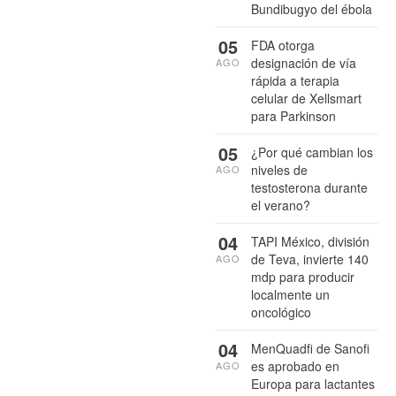
Bundibugyo del ébola
05
FDA otorga
designación de vía
AGO
rápida a terapia
celular de Xellsmart
para Parkinson
05
¿Por qué cambian los
niveles de
AGO
testosterona durante
el verano?
04
TAPI México, división
de Teva, invierte 140
AGO
mdp para producir
localmente un
oncológico
04
MenQuadfi de Sanofi
es aprobado en
AGO
Europa para lactantes