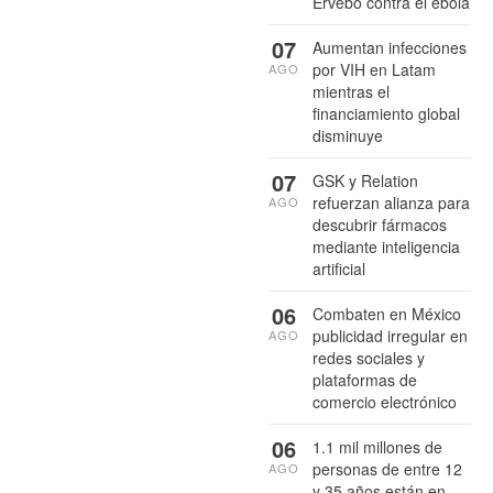
Ervebo contra el ébola
07
Aumentan infecciones
por VIH en Latam
AGO
mientras el
financiamiento global
disminuye
07
GSK y Relation
refuerzan alianza para
AGO
descubrir fármacos
mediante inteligencia
artificial
06
Combaten en México
publicidad irregular en
AGO
redes sociales y
plataformas de
comercio electrónico
06
1.1 mil millones de
personas de entre 12
AGO
y 35 años están en