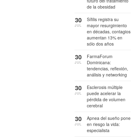
futuro del tratamiento
de la obesidad
30
Sífilis registra su
mayor resurgimiento
JUL
en décadas, contagios
aumentan 13% en
sólo dos años
30
FarmaForum
Dominicana:
JUL
tendencias, reflexión,
análisis y networking
30
Esclerosis múltiple
puede acelerar la
JUL
pérdida de volumen
cerebral
30
Apnea del sueño pone
en riesgo la vida:
JUL
especialista