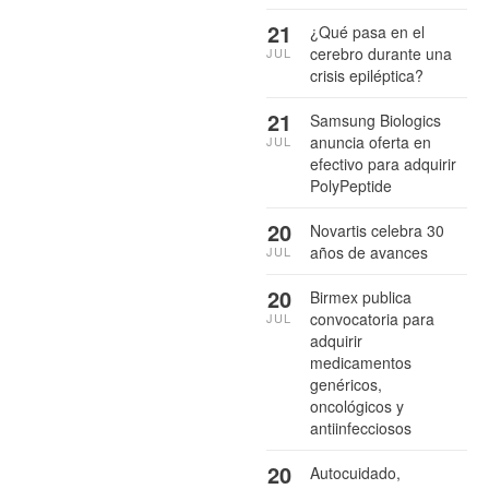
21
¿Qué pasa en el
cerebro durante una
JUL
crisis epiléptica?
21
Samsung Biologics
anuncia oferta en
JUL
efectivo para adquirir
PolyPeptide
20
Novartis celebra 30
años de avances
JUL
20
Birmex publica
convocatoria para
JUL
adquirir
medicamentos
genéricos,
oncológicos y
antiinfecciosos
20
Autocuidado,